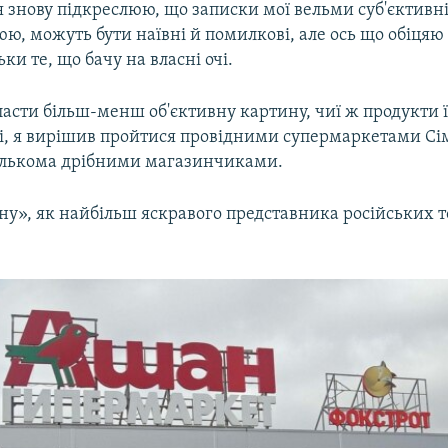
 знову підкреслюю, що записки мої вельми суб'єктивні,
юю, можуть бути наївні й помилкові, але ось що обіцяю
ки те, що бачу на власні очі.
асти більш-менш об'єктивну картину, чиї ж продукти 
і, я вирішив пройтися провідними супермаркетами Сі
ількома дрібними магазинчиками.
ну», як найбільш яскравого представника російських 