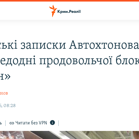
ькі записки Автохтонова
едодні продовольчої бло
н»
онов
5, 08:28
ь
Читати без VPN