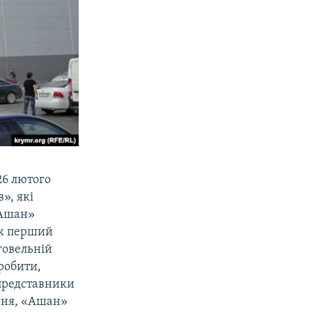
26 лютого
», які
«Ашан»
 як перший
говельній
зробити,
 представники
ння, «Ашан»