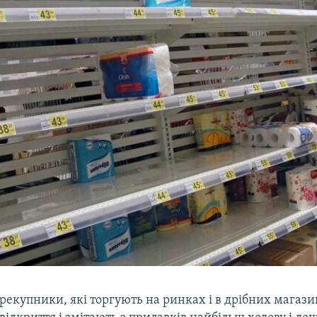
рекупники, які торгують на ринках і в дрібних магаз