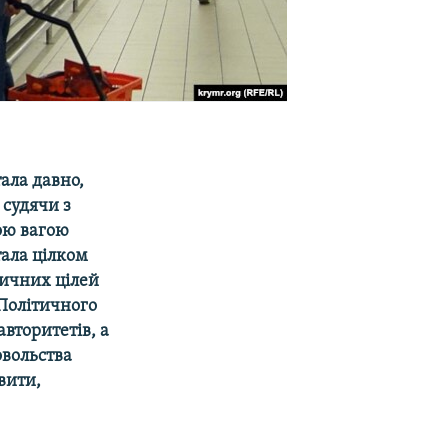
ала давно,
 судячи з
ною вагою
тала цілком
тичних цілей
 Політичного
авторитетів, а
овольства
вити,