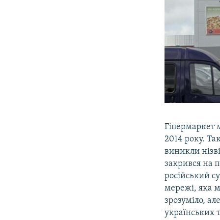
Гіпермаркет 
2014 року. Та
виникли нізв
закрився на п
російський су
мережі, яка ма
зрозуміло, ал
українських 