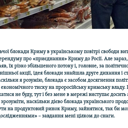
ьчої блокади Криму в українському повітрі свободи вит
ерендуму про «приєднання» Криму до Росії. Але зараз,
аяв, їх різко збільшеного потоку і, головне, за політич
инішньої акції, ідея блокади знайшла друге дихання і с
скільки я розумію, блокада є засобом досягнення полі
 економічного тиску на проросійську кримську владу.
катися не буду, тут і без мене в мережі виступає досить 
 зрозуміти, наскільки дієво блокада українського прод
ти на продуктовий ринок Криму, зайнятися, так би мо
ослідженнями» – завдання мені цілком до снаги.