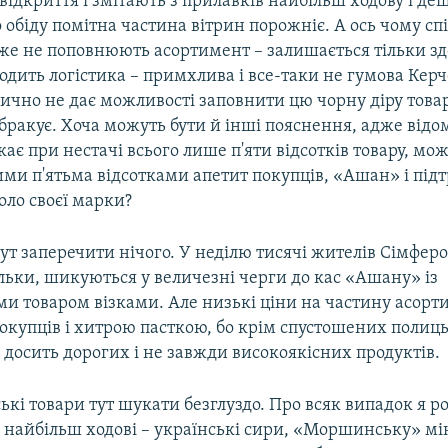
відкриття і змітають з прилавків найбільш ходову і де
 обіду помітна частина вітрин порожніє. А ось чому сп
же не поповнюють асортимент – залишається тільки зд
одить логістика – примхлива і все-таки не гумова Кер
ично не дає можливості заповнити цю чорну діру това
ракує. Хоча можуть бути й інші пояснення, адже відо
ає при нестачі всього лише п'яти відсотків товару, мо
ми п'ятьма відсотками апетит покупців, «Ашан» і під
оло своєї марки?
тут заперечити нічого. У неділю тисячі жителів Сімферо
ільки, шикуються у величезні черги до кас «Ашану» із
и товаром візками. Але низькі ціни на частину асорт
окупців і хитрою пасткою, бо крім спустошених полиц
досить дорогих і не завжди високоякісних продуктів.
ькі товари тут шукати безглуздо. Про всяк випадок я р
 найбільш ходові – українські сири, «Моршинську» мін