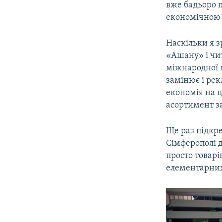
вже бадьоро п
економічною
Наскільки я з
«Ашану» і чит
міжнародної 
замінює і рек
економія на ц
асортимент за
Ще раз підкре
Сімферополі д
просто товарів
елементарних