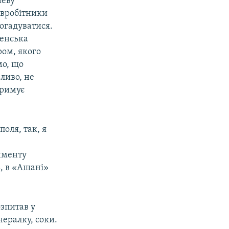
шеву
івробітники
огадуватися.
ченська
ром, якого
мо, що
жливо, не
тримує
поля, так, я
именту
ь, в «Ашані»
озпитав у
ералку, соки.