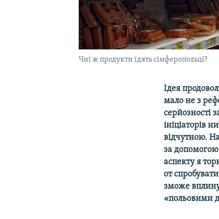
Чиї ж продукти їдять сімферопольці?
Ідея продовол
мало не з реф
серйозності з
ініціаторів н
відчутною. На
за допомогою
аспекту я тор
от спробувати
зможе вплину
«польовими д