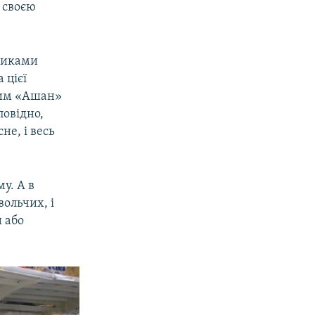
і своєю
тниками
 цієї
ким «Ашан»
повідно,
не, і весь
му. А в
вольчих, і
и або