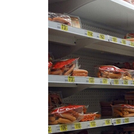
ВІДЕОУРОКИ «ELIFBE»
СВІДЧЕННЯ ОКУПАЦІЇ
УКРАЇНСЬКА ПРОБЛЕМА КРИМУ
ІНФОГРАФІКА