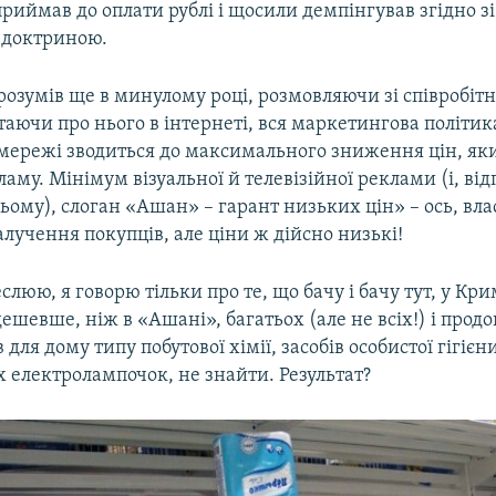
риймав до оплати рублі і щосили демпінгував згідно з
 доктриною.
розумів ще в минулому році, розмовляючи зі співробі
аючи про нього в інтернеті, вся маркетингова політика
мережі зводиться до максимального зниження цін, я
ламу. Мінімум візуальної й телевізійної реклами (і, від
ьому), слоган «Ашан» – гарант низьких цін» – ось, влас
лучення покупців, але ціни ж дійсно низькі!
слюю, я говорю тільки про те, що бачу і бачу тут, у Кри
ешевше, ніж в «Ашані», багатьох (але не всіх!) і продо
 для дому типу побутової хімії, засобів особистої гігієн
 електролампочок, не знайти. Результат?