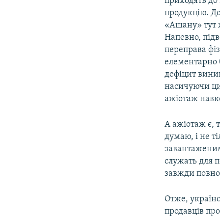
приходять до 
продукцію. До
«Ашану» тут 
Напевно, підв
переправа фіз
елементарно б
дефіцит виник
насичуючи ци
ажіотаж навк
А ажіотаж є, 
думаю, і не т
завантаженим
служать для п
завжди повно 
Отже, українс
продавців про