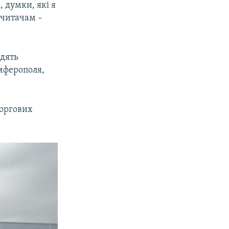
 думки, які я
 читачам –
їдять
мферополя,
торгових