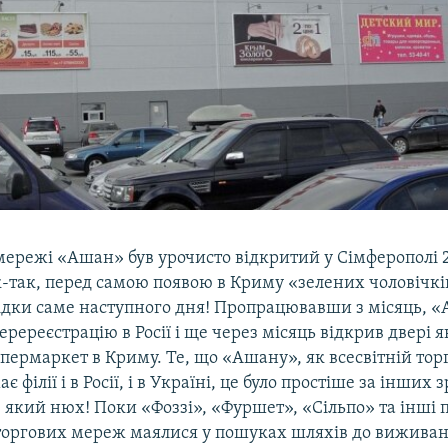
мережі «Ашан» був урочисто відкритий у Сімферополі 
к-так, перед самою появою в Криму «зелених чоловічків
ідки саме наступного дня! Пропрацювавши з місяць, 
еререєстрацію в Росії і ще через місяць відкрив двері
пермаркет в Криму. Те, що «Ашану», як всесвітній тор
є філії і в Росії, і в Україні, це було простіше за інших 
е який нюх! Поки «Фоззі», «Фуршет», «Сільпо» та інші
торгових мереж маялися у пошуках шляхів до вижива