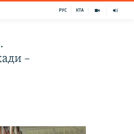
РУС
КТА
.
кади –