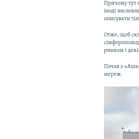
Причому тут я
іноді висловл
описувати тіль
Отже, щоб скл
сімферопольц
ринком і дек
Почав з «Аша
мереж.