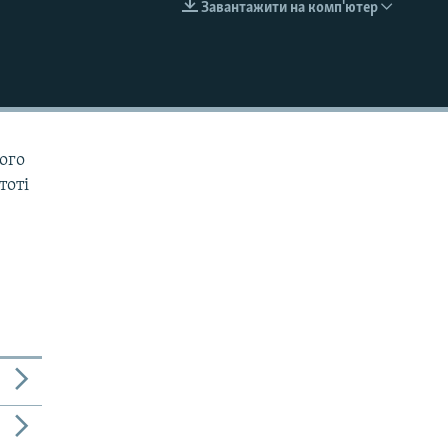
Завантажити на комп'ютер
EMBED
ого
тоті