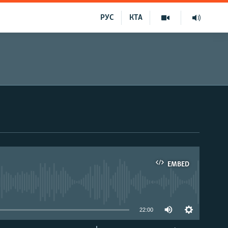
РУС
КТА
EMBED
able
22:00