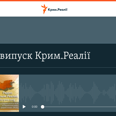
випуск Крим.Реалії
No media source currently avail
0:00