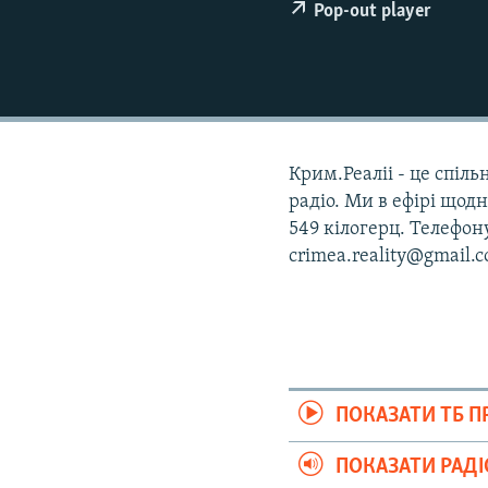
ВІДЕОУРОКИ «ELIFBE»
Pop-out player
СВІДЧЕННЯ ОКУПАЦІЇ
УКРАЇНСЬКА ПРОБЛЕМА КРИМУ
ІНФОГРАФІКА
Крим.Реаліі - це спіл
радіо. Ми в ефірі щодн
549 кілогерц. Телефон
crimea.reality@gmail.
ПОКАЗАТИ ТБ 
ПОКАЗАТИ РАД