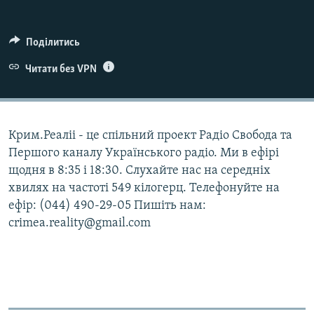
ВІДЕОУРОКИ «ELIFBE»
Русский
СВІДЧЕННЯ ОКУПАЦІЇ
Поділитись
Qırımtatar
УКРАЇНСЬКА ПРОБЛЕМА КРИМУ
Читати без VPN
ДОЛУЧАЙСЯ!
ІНФОГРАФІКА
Крим.Реаліі - це спільний проект Радіо Свобода та
Першого каналу Українського радіо. Ми в ефірі
Усі сайти RFE/RL
щодня в 8:35 і 18:30. Слухайте нас на середніх
хвилях на частоті 549 кілогерц. Телефонуйте на
ефір: (044) 490-29-05 Пишіть нам:
crimea.reality@gmail.com