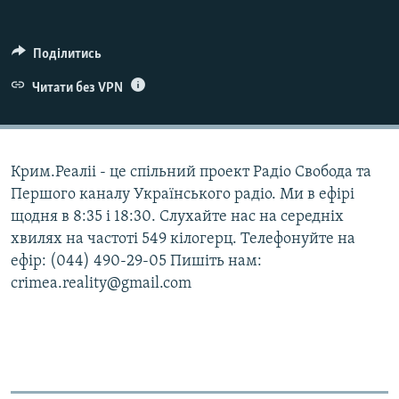
ВІДЕОУРОКИ «ELIFBE»
Русский
СВІДЧЕННЯ ОКУПАЦІЇ
Поділитись
Qırımtatar
УКРАЇНСЬКА ПРОБЛЕМА КРИМУ
Читати без VPN
ДОЛУЧАЙСЯ!
ІНФОГРАФІКА
Крим.Реаліі - це спільний проект Радіо Свобода та
Першого каналу Українського радіо. Ми в ефірі
Усі сайти RFE/RL
щодня в 8:35 і 18:30. Слухайте нас на середніх
хвилях на частоті 549 кілогерц. Телефонуйте на
ефір: (044) 490-29-05 Пишіть нам:
crimea.reality@gmail.com