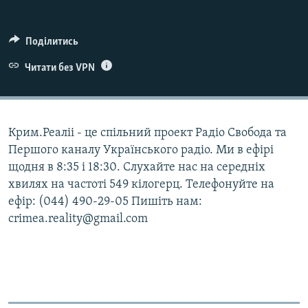
ВІДЕОУРОКИ «ELIFBE»
Русский
СВІДЧЕННЯ ОКУПАЦІЇ
Поділитись
Qırımtatar
УКРАЇНСЬКА ПРОБЛЕМА КРИМУ
Читати без VPN
ДОЛУЧАЙСЯ!
ІНФОГРАФІКА
Крим.Реаліі - це спільний проект Радіо Свобода та
Першого каналу Українського радіо. Ми в ефірі
Усі сайти RFE/RL
щодня в 8:35 і 18:30. Слухайте нас на середніх
хвилях на частоті 549 кілогерц. Телефонуйте на
ефір: (044) 490-29-05 Пишіть нам:
crimea.reality@gmail.com