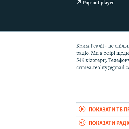
ВІДЕОУРОКИ «ELIFBE»
Pop-out player
СВІДЧЕННЯ ОКУПАЦІЇ
УКРАЇНСЬКА ПРОБЛЕМА КРИМУ
ІНФОГРАФІКА
Крим.Реаліі - це спіл
радіо. Ми в ефірі щодн
549 кілогерц. Телефон
crimea.reality@gmail.
ПОКАЗАТИ ТБ 
ПОКАЗАТИ РАД