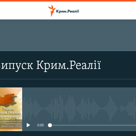
випуск Крим.Реалії
No media source currently avail
0:00