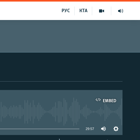
РУС
КТА
EMBED
able
29:57