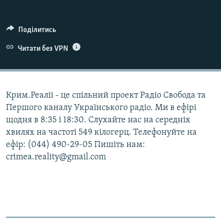
ВІДЕОУРОКИ «ELIFBE»
Русский
СВІДЧЕННЯ ОКУПАЦІЇ
Поділитись
Qırımtatar
УКРАЇНСЬКА ПРОБЛЕМА КРИМУ
Читати без VPN
ДОЛУЧАЙСЯ!
ІНФОГРАФІКА
Крим.Реаліі - це спільний проект Радіо Свобода та
Першого каналу Українського радіо. Ми в ефірі
Усі сайти RFE/RL
щодня в 8:35 і 18:30. Слухайте нас на середніх
хвилях на частоті 549 кілогерц. Телефонуйте на
ефір: (044) 490-29-05 Пишіть нам:
crimea.reality@gmail.com