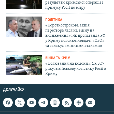
результати кримської операції з
примусу Росії до миру
ПОЛІТИКА
«Короткострокова акція
перетворилася на війну на
виснаження»: Як пропаганда РФ
у Криму пояснює невдачі «СВО»
та залякує «мінними атаками»
ВІЙНА ТА КРИМ
«Полювання на колони». Як ЗСУ
ріжуть військову логістику Росії в
Криму
ДОЛУЧАЙСЯ!