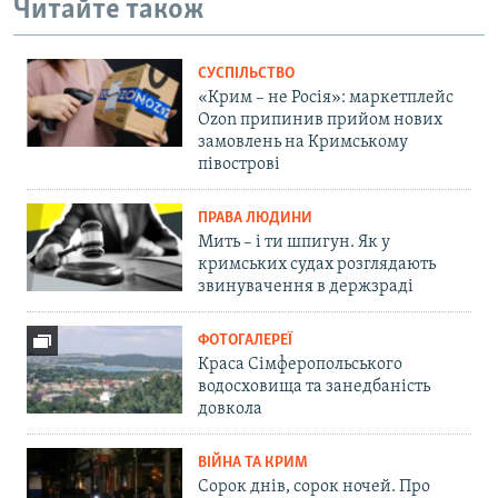
Читайте також
СУСПІЛЬСТВО
«Крим – не Росія»: маркетплейс
Ozon припинив прийом нових
замовлень на Кримському
півострові
ПРАВА ЛЮДИНИ
Мить – і ти шпигун. Як у
кримських судах розглядають
звинувачення в держзраді
ФОТОГАЛЕРЕЇ
Краса Сімферопольського
водосховища та занедбаність
довкола
ВІЙНА ТА КРИМ
Сорок днів, сорок ночей. Про