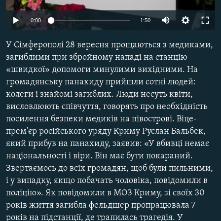
ВІДЕОУРОКИ «ELIFBE»
Русский
0:00
1:50
СВІДЧЕННЯ ОКУПАЦІЇ
Qırımtatar
У Сімферополі 28 вересня прощаються з медиками,
УКРАЇНСЬКА ПРОБЛЕМА КРИМУ
загиблими при збройному нападі на станцію
ДОЛУЧАЙСЯ!
ІНФОГРАФІКА
«швидкої» допомоги минулими вихідними. На
громадянську панахиду прийшли сотні людей:
колеги і знайомі загиблих. Люди несуть квіти,
висловлюють співчуття, говорять про необхідність
Усі сайти RFE/RL
посилення безпеки медиків на півострові. Віце-
прем'єр російського уряду Криму Руслан Бальбек,
який прибув на панахиду, заявив: «У вбивці немає
національності і віри. Він має бути покараний.
Звертаємось до всіх громадян, щоб були пильними,
і у випадку, якщо побачать чоловіка, повідомили в
поліцію». Як повідомили в МОЗ Криму, зі своїх 30
років життя загибла фельдшер пропрацювала 7
років на підстанції, де трапилась трагедія. У