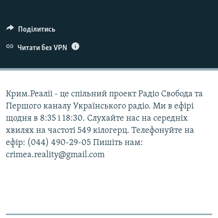
ВІДЕОУРОКИ «ELIFBE»
Русский
СВІДЧЕННЯ ОКУПАЦІЇ
Поділитись
Qırımtatar
УКРАЇНСЬКА ПРОБЛЕМА КРИМУ
Читати без VPN
ДОЛУЧАЙСЯ!
ІНФОГРАФІКА
Крим.Реаліі - це спільний проект Радіо Свобода та
Першого каналу Українського радіо. Ми в ефірі
Усі сайти RFE/RL
щодня в 8:35 і 18:30. Слухайте нас на середніх
хвилях на частоті 549 кілогерц. Телефонуйте на
ефір: (044) 490-29-05 Пишіть нам:
crimea.reality@gmail.com