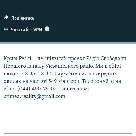
ВІДЕОУРОКИ «ELIFBE»
Русский
СВІДЧЕННЯ ОКУПАЦІЇ
Поділитись
Qırımtatar
УКРАЇНСЬКА ПРОБЛЕМА КРИМУ
Читати без VPN
ДОЛУЧАЙСЯ!
ІНФОГРАФІКА
Крим.Реаліі - це спільний проект Радіо Свобода та
Першого каналу Українського радіо. Ми в ефірі
Усі сайти RFE/RL
щодня в 8:35 і 18:30. Слухайте нас на середніх
хвилях на частоті 549 кілогерц. Телефонуйте на
ефір: (044) 490-29-05 Пишіть нам:
crimea.reality@gmail.com