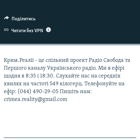
ВІДЕОУРОКИ «ELIFBE»
Русский
СВІДЧЕННЯ ОКУПАЦІЇ
Поділитись
Qırımtatar
УКРАЇНСЬКА ПРОБЛЕМА КРИМУ
Читати без VPN
ДОЛУЧАЙСЯ!
ІНФОГРАФІКА
Крим.Реаліі - це спільний проект Радіо Свобода та
Першого каналу Українського радіо. Ми в ефірі
Усі сайти RFE/RL
щодня в 8:35 і 18:30. Слухайте нас на середніх
хвилях на частоті 549 кілогерц. Телефонуйте на
ефір: (044) 490-29-05 Пишіть нам:
crimea.reality@gmail.com