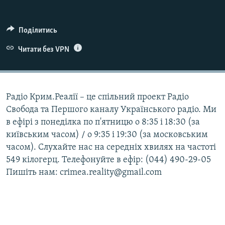
ВІДЕОУРОКИ «ELIFBE»
Русский
СВІДЧЕННЯ ОКУПАЦІЇ
Поділитись
Qırımtatar
УКРАЇНСЬКА ПРОБЛЕМА КРИМУ
Читати без VPN
ДОЛУЧАЙСЯ!
ІНФОГРАФІКА
Радіо Крим.Реалії – це спільний проект Радіо
Свобода та Першого каналу Українського радіо. Ми
Усі сайти RFE/RL
в ефірі з понеділка по п'ятницю о 8:35 і 18:30 (за
київським часом) / о 9:35 і 19:30 (за московським
часом). Слухайте нас на середніх хвилях на частоті
549 кілогерц. Телефонуйте в ефір: (044) 490-29-05
Пишіть нам: crimea.reality@gmail.com