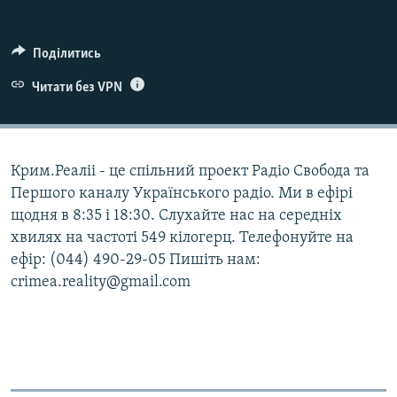
ВІДЕОУРОКИ «ELIFBE»
Русский
СВІДЧЕННЯ ОКУПАЦІЇ
Поділитись
Qırımtatar
УКРАЇНСЬКА ПРОБЛЕМА КРИМУ
Читати без VPN
ДОЛУЧАЙСЯ!
ІНФОГРАФІКА
Крим.Реаліі - це спільний проект Радіо Свобода та
Першого каналу Українського радіо. Ми в ефірі
Усі сайти RFE/RL
щодня в 8:35 і 18:30. Слухайте нас на середніх
хвилях на частоті 549 кілогерц. Телефонуйте на
ефір: (044) 490-29-05 Пишіть нам:
crimea.reality@gmail.com