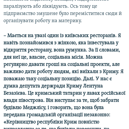
паралізують або ліквідують. Ось тому це
підприємство змушене було переміститися сюди й
організувати роботу на материку.
– Мається на увазі один із київських ресторанів. Я
навіть познайомився з жінкою, яка інвестувала у
відкриття ресторану, вона румунка. За її словами,
для неї це, власне, соціальна місія. Можна
регулярно давати гроші на соціальні проекти, але
важливо дати роботу людям, які виїхали з Криму. Я
поважаю таку соціальну позицію. Далі. У нас є
думка депутата держради Криму Лентуна
Безазієва. Це кримський татарин у лавах російської
влади півострова. Він виступає за те, щоб забрати
будівлю Меджлісу, і говорить, що вона була
передана громадській організації незаконно:
«Керівництво республіки Крим повністю