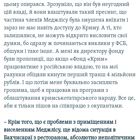
цьому опирався. Зрозуміло, що він був неугодний
цій владі, й вони влаштували такий пресинг, що
частина членів Меджлісу була змушена виїхати і
зараз не має навіть доступу до Криму. А ті, хто
залишилися, не можуть відкрито висловити свої
думки, бо одразу ж починаються виклики у ФСБ,
обшуки і таке інше. А мені як директору фонду
були пропозиції, що якщо «Фонд «Крим»
працюватиме з російською владою, то на мої
рахунки обіцяли кинути перший транш 4 мільйони
рублів. І що потім мене буквально засиплють
грошима, щоб я працював на програми з
облаштування кримськотатарського народу. Все це,
аби я тільки пішов на співпрацю з окупантами.
– Крім того, що є проблеми з приміщенням і
виселенням Меджлісу, ще відома ситуація в
Бахчисараї з рестораном, абсолютно неполітичним