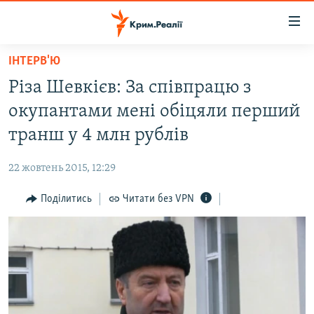
Доступність
посилання
Перейти
ІНТЕРВ'Ю
до
НОВИНИ
Різа Шевкієв: За співпрацю з
основного
ВОДА.КРИМ
матеріалу
окупантами мені обіцяли перший
ВІДЕО ТА ФОТО
Перейти
транш у 4 млн рублів
до
ПОЛІТИКА
основної
22 жовтень 2015, 12:29
БЛОГИ
навігації
Перейти
Поділитись
Читати без VPN
ПОГЛЯД
до
ІНТЕРВ'Ю
пошуку
ВСЕ ЗА ДЕНЬ
СПЕЦПРОЕКТИ
ЯК ОБІЙТИ БЛОКУВАННЯ
ДЕПОРТАЦІЯ