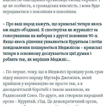
власністю благодійної організації «Фонд «Крим». І
це не особиста, а громадська власність, і вона буде
передаватися з покоління в покоління.
– Про ваш народ кажуть, що кримські татари якось
аж надто об'єднані. Я спостерігав як журналіст за
голосуванням на виборах з другої половини 90-х.
Якщо якесь рішення ухвалюється Курултаєм і потім
повідомлення поширюється Меджлісом – кримські
татари в основному дослухаються цієї думки і
роблять так, як вирішив Меджліс...
– По-перше, тому, що в Меджлісі провідну роль грав
лідер нашого народу Мустафа Джемілєв, який
прийшов у керівництво не просто так, а в
дисидентській боротьбі з такою махиною, як
Радянський Союз. По-друге, ми створили народний
орган – Курултай, з'їзд. Це демократичний орган,