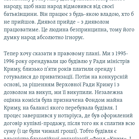
народу, щоб наш народ відмовився від своєї
батьківщини. Він працює з будь-якою владою, хто б
не прийшов. Диявол прийде – з дияволом
працюватиме. Це людина безпринципна, тому його
думку народ абсолютно ігнорує.
Тепер хочу сказати в правовому плані. Ми з 1995-
1996 року орендували цю будівлю у Ради міністрів
Криму, близько п'яти років платили оренду і
готувалися до приватизації. Потім на конкурсній
основі, за рішенням Верховної Ради Криму і з
дозволом на викуп, ми її викупили. Незалежна
оцінна комісія була призначена Фондом майна
Криму, на балансі якого перебувала будівля. І
процес завершився у нотаріуса, де був оформлений
договір купівлі-продажу, після того як я сплатив всю
суму (і це були чималі гроші). Тобто будівля є