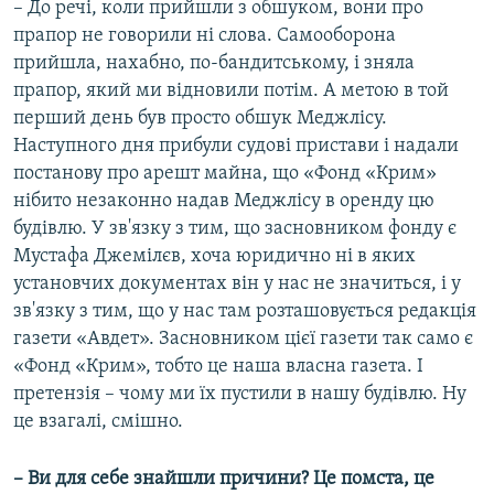
– До речі, коли прийшли з обшуком, вони про
прапор не говорили ні слова. Самооборона
прийшла, нахабно, по-бандитському, і зняла
прапор, який ми відновили потім. А метою в той
перший день був просто обшук Меджлісу.
Наступного дня прибули судові пристави і надали
постанову про арешт майна, що «Фонд «Крим»
нібито незаконно надав Меджлісу в оренду цю
будівлю. У зв'язку з тим, що засновником фонду є
Мустафа Джемілєв, хоча юридично ні в яких
установчих документах він у нас не значиться, і у
зв'язку з тим, що у нас там розташовується редакція
газети «Авдет». Засновником цієї газети так само є
«Фонд «Крим», тобто це наша власна газета. І
претензія – чому ми їх пустили в нашу будівлю. Ну
це взагалі, смішно.
– Ви для себе знайшли причини? Це помста, це