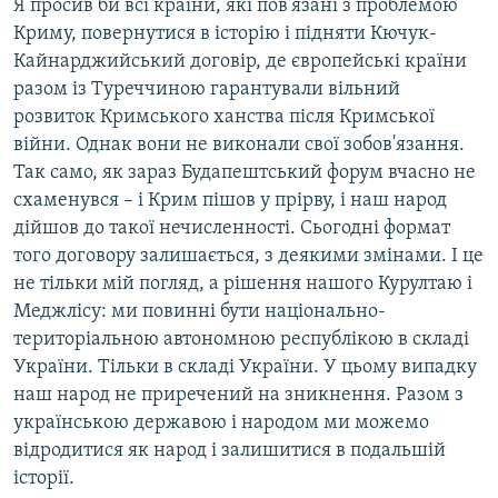
Я просив би всі країни, які пов'язані з проблемою
Криму, повернутися в історію і підняти Кючук-
Кайнарджийський договір, де європейські країни
разом із Туреччиною гарантували вільний
розвиток Кримського ханства після Кримської
війни. Однак вони не виконали свої зобов'язання.
Так само, як зараз Будапештський форум вчасно не
схаменувся – і Крим пішов у прірву, і наш народ
дійшов до такої нечисленності. Сьогодні формат
того договору залишається, з деякими змінами. І це
не тільки мій погляд, а рішення нашого Курултаю і
Меджлісу: ми повинні бути національно-
територіальною автономною республікою в складі
України. Тільки в складі України. У цьому випадку
наш народ не приречений на зникнення. Разом з
українською державою і народом ми можемо
відродитися як народ і залишитися в подальшій
історії.