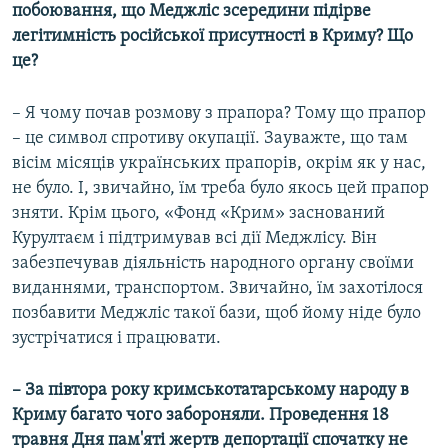
побоювання, що Меджліс зсередини підірве
легітимність російської присутності в Криму? Що
це?
– Я чому почав розмову з прапора? Тому що прапор
– це символ спротиву окупації. Зауважте, що там
вісім місяців українських прапорів, окрім як у нас,
не було. І, звичайно, їм треба було якось цей прапор
зняти. Крім цього, «Фонд «Крим» заснований
Курултаєм і підтримував всі дії Меджлісу. Він
забезпечував діяльність народного органу своїми
виданнями, транспортом. Звичайно, їм захотілося
позбавити Меджліс такої бази, щоб йому ніде було
зустрічатися і працювати.
– За півтора року кримськотатарському народу в
Криму багато чого забороняли. Проведення 18
травня Дня пам'яті жертв депортації спочатку не