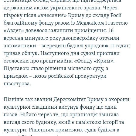
організація «Фонд «Крим», що підтверджується
державним актом українського зразка. Через
півроку після «внесення» Криму до складу Росії
благодійному фонду разом із Меджлісом і газетою
«Авдет» довелося залишити приміщення. 16
вересня минулого року двоповерхівку оточили
автоматники – всередині будівлі упродовж 11 годин
тривав обшук. Наступного дня судові пристави
оголосили про арешт майна «Фонду «Крим».
Підставою стало рішення місцевого суду, а
приводом – позов російської прокуратури
півострова.
Пізніше так званий Держкомітет Криму з охорони
культурної спадщини висунув фонду ще один
позов. Нібито через те, що організація змінила
вигляд свого будинку, який є пам'яткою історії та
культури. Рішенням кримських судів будівля в