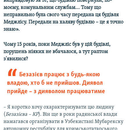
виправдовую за те, що будівлю повернули, по-
моєму, комунальним службам... Тому що
неправильно була свого часу передана ця будівля
Меджлісу. Передали на халяву будівлю – це я точно
знаю».
Чому 15 років, поки Меджліс був у цій будівлі,
порушень ніяких не вбачалося, а тут раптом
з'явилися?
Безазієв працює з будь-якою
владою, хто б не прийшов. Диявол
прийде – з дияволом працюватиме
– Я коротко хочу охарактеризувати цю людину
(
Безазієва – КР
). Він ще в роки радянської влади
намагався організувати в Узбекистані Мубарекску
автономну республіку для кримськотатарського