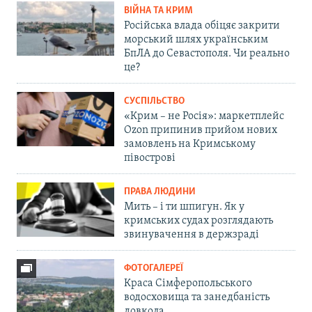
ВІЙНА ТА КРИМ
Російська влада обіцяє закрити
морський шлях українським
БпЛА до Севастополя. Чи реально
це?
СУСПІЛЬСТВО
«Крим – не Росія»: маркетплейс
Ozon припинив прийом нових
замовлень на Кримському
півострові
ПРАВА ЛЮДИНИ
Мить – і ти шпигун. Як у
кримських судах розглядають
звинувачення в держзраді
ФОТОГАЛЕРЕЇ
Краса Сімферопольського
водосховища та занедбаність
довкола