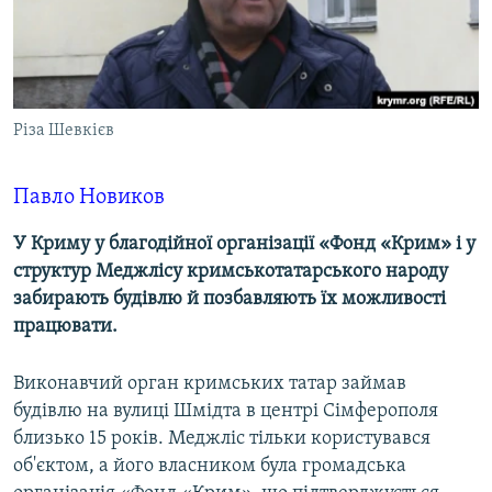
ВІДЕОУРОКИ «ELIFBE»
Русский
СВІДЧЕННЯ ОКУПАЦІЇ
Qırımtatar
УКРАЇНСЬКА ПРОБЛЕМА КРИМУ
Різа Шевкієв
ДОЛУЧАЙСЯ!
ІНФОГРАФІКА
Павло Новиков
Усі сайти RFE/RL
У Криму у благодійної організації «Фонд «Крим» і у
структур Меджлісу кримськотатарського народу
забирають будівлю й позбавляють їх можливості
працювати.
Виконавчий орган кримських татар займав
будівлю на вулиці Шмідта в центрі Сімферополя
близько 15 років. Меджліс тільки користувався
об'єктом, а його власником була громадська