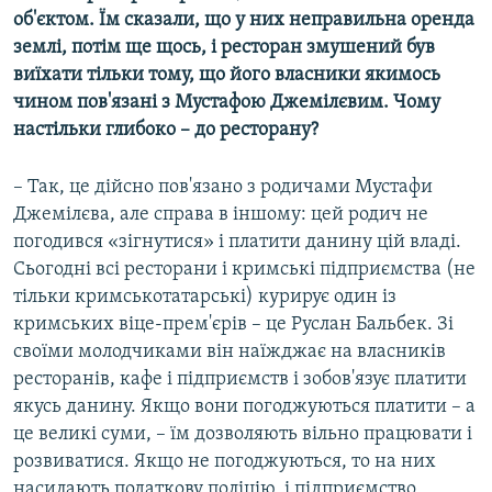
об'єктом. Їм сказали, що у них неправильна оренда
землі, потім ще щось, і ресторан змушений був
виїхати тільки тому, що його власники якимось
чином пов'язані з Мустафою Джемілєвим. Чому
настільки глибоко – до ресторану?
– Так, це дійсно пов'язано з родичами Мустафи
Джемілєва, але справа в іншому: цей родич не
погодився «зігнутися» і платити данину цій владі.
Сьогодні всі ресторани і кримські підприємства (не
тільки кримськотатарські) курирує один із
кримських віце-прем'єрів – це Руслан Бальбек. Зі
своїми молодчиками він наїжджає на власників
ресторанів, кафе і підприємств і зобов'язує платити
якусь данину. Якщо вони погоджуються платити – а
це великі суми, – їм дозволяють вільно працювати і
розвиватися. Якщо не погоджуються, то на них
насилають податкову поліцію, і підприємство