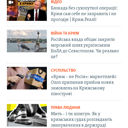
ВІДЕО
Блокада без сухопутної операції:
Крим сам себе не заправить і не
прогодує | Крим.Реалії
ВІЙНА ТА КРИМ
Російська влада обіцяє закрити
морський шлях українським
БпЛА до Севастополя. Чи реально
це?
СУСПІЛЬСТВО
«Крим – не Росія»: маркетплейс
Ozon припинив прийом нових
замовлень на Кримському
півострові
ПРАВА ЛЮДИНИ
Мить – і ти шпигун. Як у
кримських судах розглядають
звинувачення в держзраді