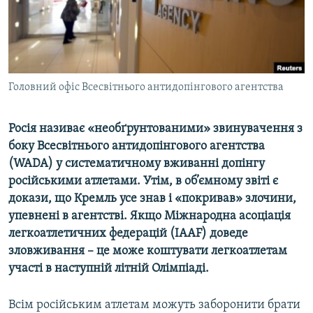
ВІДЕОУРОКИ «ELIFBE»
Русский
СВІДЧЕННЯ ОКУПАЦІЇ
Qırımtatar
УКРАЇНСЬКА ПРОБЛЕМА КРИМУ
ДОЛУЧАЙСЯ!
Головний офіс Всесвітнього антидопінгового агентства
ІНФОГРАФІКА
Росія називає «необґрунтованими» звинувачення з
боку Всесвітнього антидопінгового агентства
Усі сайти RFE/RL
(WADA) у систематичному вживанні допінгу
російськими атлетами. Утім, в об’ємному звіті є
докази, що Кремль усе знав і «покривав» злочини,
упевнені в агентстві. Якщо Міжнародна асоціація
легкоатлетичних федерацій (IAAF) доведе
зловживання – це може коштувати легкоатлетам
участі в наступній літній Олімпіаді.
Всім російським атлетам можуть заборонити брати