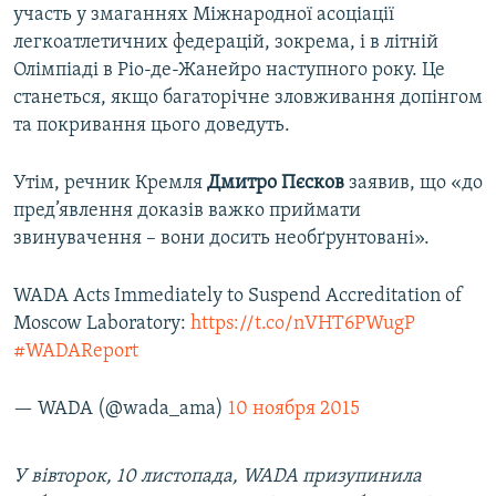
участь у змаганнях Міжнародної асоціації
легкоатлетичних федерацій, зокрема, і в літній
Олімпіаді в Ріо-де-Жанейро наступного року. Це
станеться, якщо багаторічне зловживання допінгом
та покривання цього доведуть.
Утім, речник Кремля
Дмитро Пєсков
заявив, що «до
пред’явлення доказів важко приймати
звинувачення – вони досить необґрунтовані».
WADA Acts Immediately to Suspend Accreditation of
Moscow Laboratory:
https://t.co/nVHT6PWugP
#WADAReport
— WADA (@wada_ama)
10 ноября 2015
У вівторок, 10 листопада, WADA призупинила