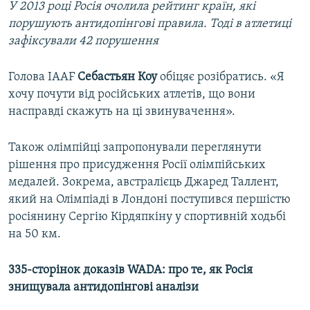
У 2013 році Росія очолила рейтинг країн, які
порушують антидопінгові правила. Тоді в атлетиці
зафіксували 42 порушення
Голова IAAF
Себастьян Коу
обіцяє розібратись. «Я
хочу почути від російських атлетів, що вони
насправді скажуть на ці звинувачення».
Також олімпійці запропонували переглянути
рішення про присудження Росії олімпійських
медалей. Зокрема, австралієць Джаред Таллент,
який на Олімпіаді в Лондоні поступився першістю
росіянину Сергію Кірдяпкіну у спортивній ходьбі
на 50 км.
335-сторінок доказів WADA: про те, як Росія
знищувала антидопінгові аналізи