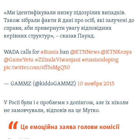
«Ми ідентифікували низку підозрілих випадків.
Також зібрали факти й дані про осіб, які залучені до
справи, аби привернути увагу відповідних
керівних структур», – сказав Паунд.
WADA calls for
#Russia
ban
@KTNNews
@KTNKenya
@GameYetu
#ZilizalaViwanjani
#russiandoping
pic.twitter.com/sff5sMgQ50
— GAMMZ (@kiddoGAMMZ)
10 ноября 2015
У Росії були і є проблеми з допінгом, але їх ніколи
не замовчували, відповів на це Мутко.
Це емоційна заява голови комісії