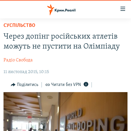
Доступність
посилання
Перейти
СУСПІЛЬСТВО
до
НОВИНИ
Через допінг російських атлетів
основного
ВОДА.КРИМ
матеріалу
можуть не пустити на Олімпіаду
ВІДЕО ТА ФОТО
Перейти
до
Радіо Свобода
ПОЛІТИКА
основної
11 листопад 2015, 10:15
БЛОГИ
навігації
Перейти
ПОГЛЯД
Поділитись
Читати без VPN
до
ІНТЕРВ'Ю
пошуку
ВСЕ ЗА ДЕНЬ
СПЕЦПРОЕКТИ
ЯК ОБІЙТИ БЛОКУВАННЯ
ДЕПОРТАЦІЯ