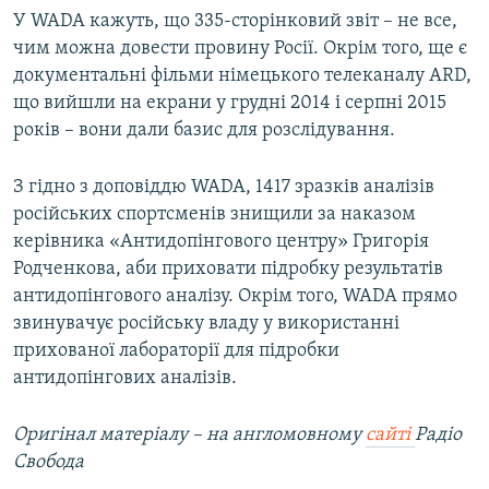
У WADA кажуть, що 335-сторінковий звіт – не все,
чим можна довести провину Росії. Окрім того, ще є
документальні фільми німецького телеканалу ARD,
що вийшли на екрани у грудні 2014 і серпні 2015
років – вони дали базис для розслідування.
З гідно з доповіддю WADA, 1417 зразків аналізів
російських спортсменів знищили за наказом
керівника «Антидопінгового центру» Григорія
Родченкова, аби приховати підробку результатів
антидопінгового аналізу. Окрім того, WADA прямо
звинувачує російську владу у використанні
прихованої лабораторії для підробки
антидопінгових аналізів.
Оригінал матеріалу – на англомовному
сайті
Радіо
Свобода