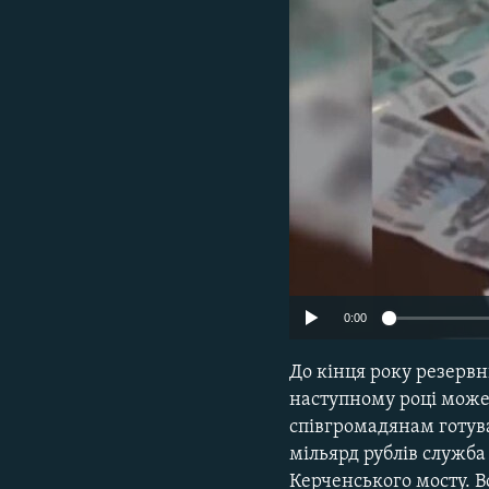
ВІДЕОУРОКИ «ELIFBE»
СВІДЧЕННЯ ОКУПАЦІЇ
УКРАЇНСЬКА ПРОБЛЕМА КРИМУ
ІНФОГРАФІКА
0:00
До кінця року резервн
наступному році може 
співгромадянам готува
мільярд рублів служба
Керченського мосту. В