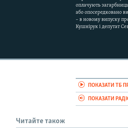
оплачують загарбницьк
або опосередковано ви
– в новому випуску пр
Кушнірук і депутат Се
ПОКАЗАТИ ТБ 
ПОКАЗАТИ РАД
Читайте також