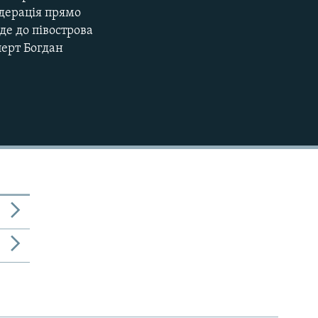
едерація прямо
де до півострова
перт Богдан