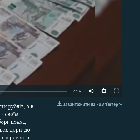
able
27:37
Завантажити на комп'ютер
и рублів, а в
EMBED
ь своїм
борг понад
ьох доріг до
ого росіяни