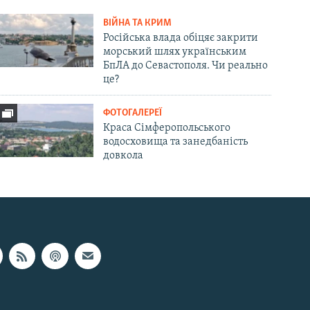
ВІЙНА ТА КРИМ
Російська влада обіцяє закрити
морський шлях українським
БпЛА до Севастополя. Чи реально
це?
ФОТОГАЛЕРЕЇ
Краса Сімферопольського
водосховища та занедбаність
довкола