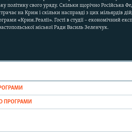
у політику свого уряду. Скільки щорічно Російська Ф
трачає на Крим і скільки насправді з цих мільярдів дій
ограми «Крим.Реаліі». Гості в студії – економічний екс
вастопольської міської Ради Василь Зеленчук.
ПРОГРАМИ
ІО ПРОГРАМИ