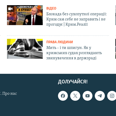
ВІДЕО
Блокада без сухопутної операції:
Крим сам себе не заправить і не
прогодує | Крим.Реалії
ПРАВА ЛЮДИНИ
Мить – і ти шпигун. Як у
кримських судах розглядають
звинувачення в держзраді
ДОЛУЧАЙСЯ!
. Про нас