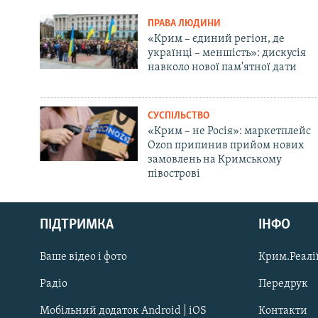
ПРАВА ЛЮДИНИ
«Крим – єдиний регіон, де
українці – меншість»: дискусія
навколо нової пам'ятної дати
СУСПІЛЬСТВО
«Крим – не Росія»: маркетплейс
Ozon припинив прийом нових
замовлень на Кримському
півострові
Русский
ПІДТРИМКА
ІНФО
Qırımtatar
Ваше відео і фото
Крим.Реалії
ДОЛУЧАЙСЯ!
Радіо
Передрук
Мобільний додаток Android | iOS
Контакти