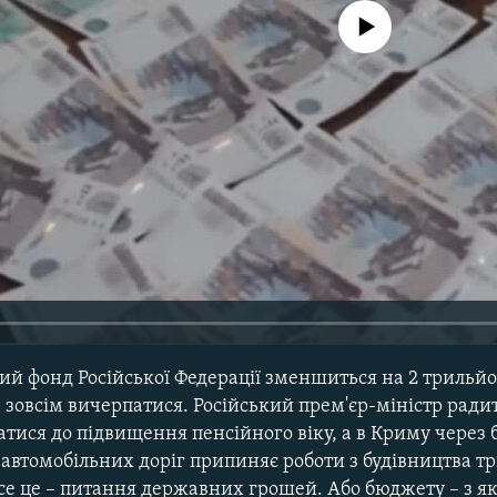
No media source currently avail
ий фонд Російської Федерації зменшиться на 2 трильйон
зовсім вичерпатися. Російський прем'єр-міністр радит
тися до підвищення пенсійного віку, а в Криму через 
 автомобільних доріг припиняє роботи з будівництва тр
се це – питання державних грошей. Або бюджету – з як