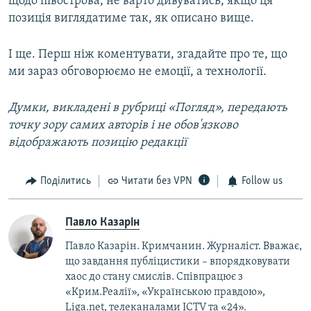
щодо півострова, не варто дивуватись, якщо ця
позиція виглядатиме так, як описано вище.
І ще. Перш ніж коментувати, згадайте про те, що
ми зараз обговорюємо не емоції, а технології.
Думки, викладені в рубриці «Погляд», передають
точку зору самих авторів і не обов'язково
відображають позицію редакції
Поділитись
Читати без VPN
Follow us
Павло Казарін
Павло Казарін. Кримчанин. Журналіст. Вважає,
що завдання публіцистики – впорядковувати
хаос до стану смислів. Співпрацює з
«Крим.Реалії», «Українською правдою»,
Liga.net, телеканалами ICTV та «24».