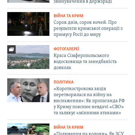
звинувачення в держзраді
ВІЙНА ТА КРИМ
Сорок днів, сорок ночей. Про
результати кримської операції з
примусу Росії до миру
ФОТОГАЛЕРЕЇ
Краса Сімферопольського
водосховища та занедбаність
довкола
ПОЛІТИКА
«Короткострокова акція
перетворилася на війну на
виснаження»: Як пропаганда РФ
у Криму пояснює невдачі «СВО»
та залякує «мінними атаками»
ВІЙНА ТА КРИМ
«Полювання на колони». Як ЗСУ