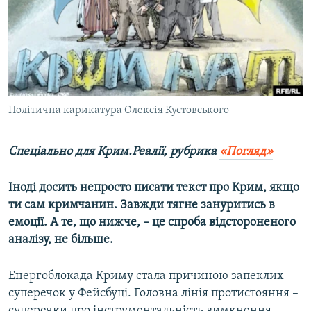
ВІДЕОУРОКИ «ELIFBE»
Русский
СВІДЧЕННЯ ОКУПАЦІЇ
Qırımtatar
УКРАЇНСЬКА ПРОБЛЕМА КРИМУ
ДОЛУЧАЙСЯ!
ІНФОГРАФІКА
Політична карикатура Олексія Кустовського
Спеціально для Крим.Реалії, рубрика
«Погляд»
Усі сайти RFE/RL
Іноді досить непросто писати текст про Крим, якщо
ти сам кримчанин. Завжди тягне зануритись в
емоції. А те, що нижче, – це спроба відстороненого
аналізу, не більше.
Енергоблокада Криму стала причиною запеклих
суперечок у Фейсбуці. Головна лінія протистояння –
суперечки про інструментальність вимкнення