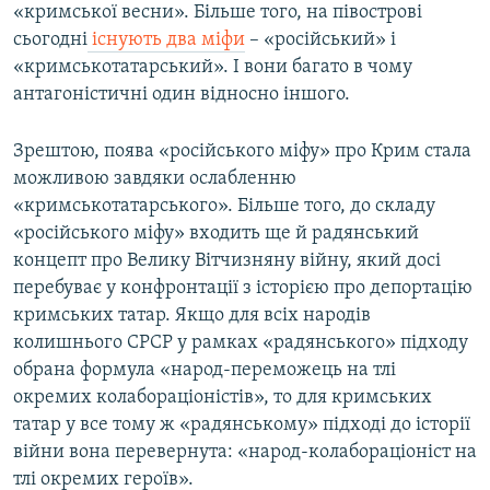
«кримської весни». Більше того, на півострові
сьогодні
існують два міфи
– «російський» і
«кримськотатарський». І вони багато в чому
антагоністичні один відносно іншого.
Зрештою, поява «російського міфу» про Крим стала
можливою завдяки ослабленню
«кримськотатарського». Більше того, до складу
«російського міфу» входить ще й радянський
концепт про Велику Вітчизняну війну, який досі
перебуває у конфронтації з історією про депортацію
кримських татар. Якщо для всіх народів
колишнього СРСР у рамках «радянського» підходу
обрана формула «народ-переможець на тлі
окремих колабораціоністів», то для кримських
татар у все тому ж «радянському» підході до історії
війни вона перевернута: «народ-колабораціоніст на
тлі окремих героїв».