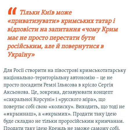
Тільки Київ може
«приватизувати» кримських татар і
відповісти на запитання «чому Крим
має не просто перестати бути
російським, але й повернутися в
Україну»
Для Росії створити на півострові кримськотатарську
національно-територіальну автономію – це не
просто посадити Ремзі Ільясова в крісло Сергія
Аксьонова. Це, зокрема, дезавуювати концепт
«сакральної Корсуні» і «русcкого міра», що
повертає собі свою «колиску». Виходить, що тоді не
«#крымнаш», а «#крымих». Продати таку ідею
буде складно не тільки проросійським кримчанам.
Продати таку ідею Кремль не зможе самому собі.