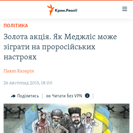
Доступність
посилання
Перейти
ПОЛІТИКА
до
НОВИНИ
Золота акція. Як Меджліс може
основного
ВОДА.КРИМ
матеріалу
зіграти на проросійських
ВІДЕО ТА ФОТО
Перейти
настроях
до
ПОЛІТИКА
основної
Павло Казарін
БЛОГИ
навігації
Перейти
26 листопад 2015, 18:00
ПОГЛЯД
до
ІНТЕРВ'Ю
Поділитись
Читати без VPN
пошуку
ВСЕ ЗА ДЕНЬ
СПЕЦПРОЕКТИ
ЯК ОБІЙТИ БЛОКУВАННЯ
ДЕПОРТАЦІЯ