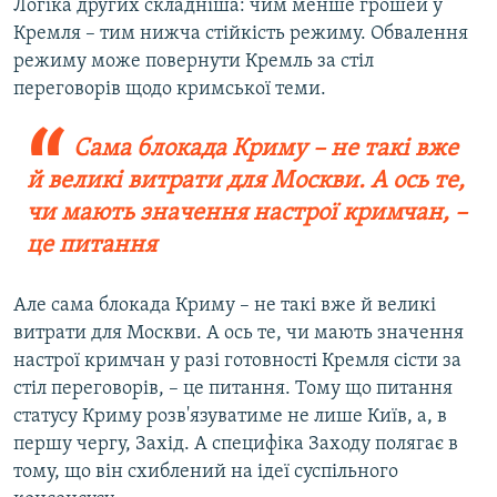
Логіка других складніша: чим менше грошей у
Кремля – тим нижча стійкість режиму. Обвалення
режиму може повернути Кремль за стіл
переговорів щодо кримської теми.
Сама блокада Криму – не такі вже
й великі витрати для Москви. А ось те,
чи мають значення настрої кримчан, –
це питання
Але сама блокада Криму – не такі вже й великі
витрати для Москви. А ось те, чи мають значення
настрої кримчан у разі готовності Кремля сісти за
стіл переговорів, – це питання. Тому що питання
статусу Криму розв'язуватиме не лише Київ, а, в
першу чергу, Захід. А специфіка Заходу полягає в
тому, що він схиблений на ідеї суспільного