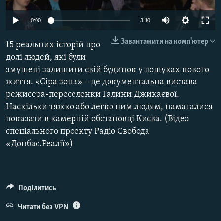
ВІДЕОУРОКИ «ELIFBE»
Русский
0:00
3:10
СВІДЧЕННЯ ОКУПАЦІЇ
Qırımtatar
Завантажити на комп'ютер
15 реальних історій про
УКРАЇНСЬКА ПРОБЛЕМА КРИМУ
долі людей, які були
ДОЛУЧАЙСЯ!
ІНФОГРАФІКА
змушені залишити свій будинок у пошуках нового
життя. «Сіра зона» ‒ це документальна вистава
режисера-переселенки Галини Джикаєвої.
Наскільки тяжко або легко цим людям, намагалися
Усі сайти RFE/RL
показати в камерній обстановці Києва. (Відео
спеціального проекту Радіо Свобода
«Донбас.Реалії»)
Поділитись
Читати без VPN