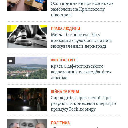
Ozon припинив прийом нових
замовлень на Кримському
півострові
ПРАВА ЛЮДИНИ
Мить – і ти шпигун. Як у
кримських судах розглядають
звинувачення в держзраді
ФОТОГАЛЕРЕЇ
Краса Сімферопольського
водосховища та занедбаність
довкола
ВІЙНА ТА КРИМ
Сорок днів, сорок ночей. Про
результати кримської операції з
примусу Росії до миру
ПОЛІТИКА