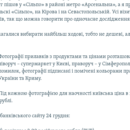
г пішов у «Сільпо» в районі метро «Арсенальна», а я п
ьскі «Сільпо», на Кірова і на Севастопольській. Усі віз
нів, так що можна говорити про одночасне дослідження
галися вибирати найбільш ходові, тобто не дешеві, ал
Фотографії прилавків з продуктами та цінами розташов
ліворуч – супермаркет у Києві, праворуч – у Сімферопол
помилок, фотографії підписані і помічені кольорами пр
України та Криму.
Під кожною фотографією для наочності київська ціна в
рублі.
 банківського сайту 24 грудня: