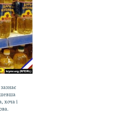
 зазнає
дешевша
, хоча і
ова.