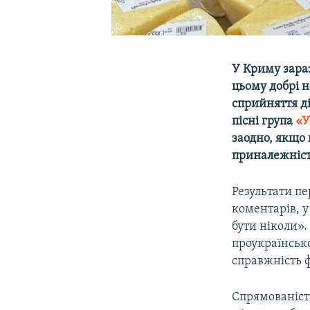
У Криму зараз
цьому добрі н
сприйняття ді
пісні група
«У
заодно, якщо 
приналежність
Результати п
коментарів, у
бути ніколи».
проукраїнсько
справжність ф
Спрямованість