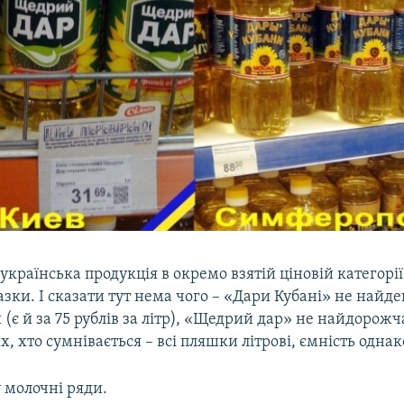
 українська продукція в окремо взятій ціновій категорії
зки. І сказати тут нема чого – «Дари Кубані» не най
я (є й за 75 рублів за літр), «Щедрий дар» не найдорожча
их, хто сумнівається – всі пляшки літрові, ємність однак
у молочні ряди.