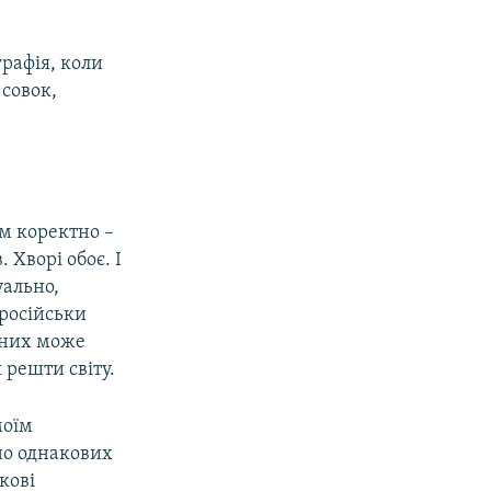
графія, коли
 совок,
ім коректно –
 Хворі обоє. І
уально,
оросійськи
 них може
я решти світу.
моїм
но однакових
кові