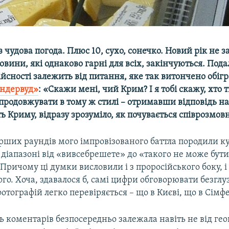
 чудова погода. Плюс 10, сухо, сонечко. Новий рік не з
овини, які однаково гарні для всіх, закінчуються. Под
йсності залежить від питання, яке так витончено обігр
ндервуд»
: «Скажи мені, чий Крим? І я тобі скажу, хто ти
продовжувати в тому ж стилі – отримавши відповідь н
 Криму, відразу зрозуміло, як почувається співрозмов
ерших раундів мого імпровізованого баттла породили к
 діапазоні від «вивсебрешете» до «такого не може бути
 Причому ці думки висловили і з проросійського боку, і 
го. Хоча, здавалося б, самі цифри обговорювати безглуз
отографій легко перевіряється – що в Києві, що в Сімф
 коментарів безпосередньо залежала навіть не від ге