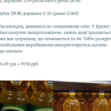
) дорівнює 3.09 російського рубля (RUB)
рубль (RUB) дорівнює 0.32 гривні (UAH)
Насамперед, дивимося на соняшникову олію. У Криму 
благополучно імпортозамінене, навіть іноді трапляєтьс
яка має штрихкод, що починається на 46. Тобто розкру
російськими виробниками використовується щосили – 
що законно.
31,69 грн = 97,92 руб.