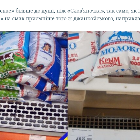
ьке» більше до душі, ніж «Слов'яночка», так само, як і
 на смак приємніше того ж джанкойського, наприкла