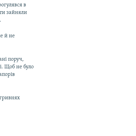
рогулявся в
ити зайняли
.
е й не
ані поруч,
і. Щоб не було
апорів
 гривнях