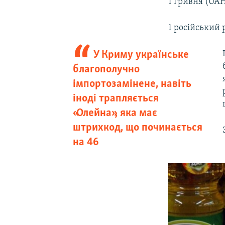
1 гривня (UAH
1 російський 
У Криму українське
благополучно
імпортозамінене, навіть
іноді трапляється
«Олейна», яка має
штрихкод, що починається
на 46