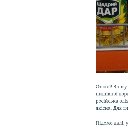
Отакої! Знову
нищівної пора
російська олі
якісна. Для т
Підемо далі, 