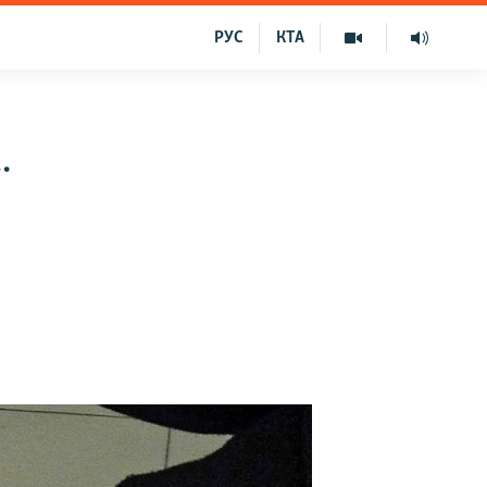
РУС
КТА
.