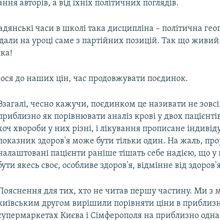
ння авторів, а від їхніх політичних поглядів.
адянські часи в школі така дисципліна – політична гео
али на уроці саме з партійних позицій. Так що живий
ка!
ося до наших цін, час продовжувати поєдинок.
Взагалі, чесно кажучи, поєдинком це називати не зовс
приблизно як порівнювати аналіз крові у двох пацієнтів.
хоч хвороби у них різні, і лікування прописане індивід
показник здоров'я може бути тільки один. На жаль, пр
налаштовані пацієнти раніше тішать себе надією, що у
бути якесь своє, особливе здоров'я, відмінне від здоров'
Пояснення для тих, хто не читав першу частину. Ми з 
київським другом вирішили порівняти ціни в приблиз
супермаркетах Києва і Сімферополя на приблизно одна