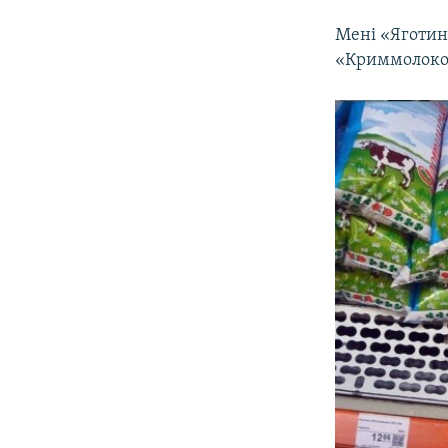
Мені «Яготинс
«Криммолоко»