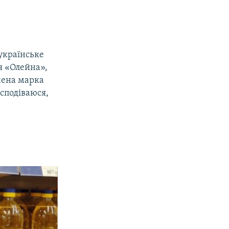
українське
я «Олейна»,
чена марка
сподіваюся,