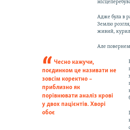
місцеперебува
Адже була в р
Землю розгляд
живий, курил
Але повернем
Чесно кажучи,
поєдинком це називати не
зовсім коректно –
приблизно як
порівнювати аналіз крові
у двох пацієнтів. Хворі
обоє