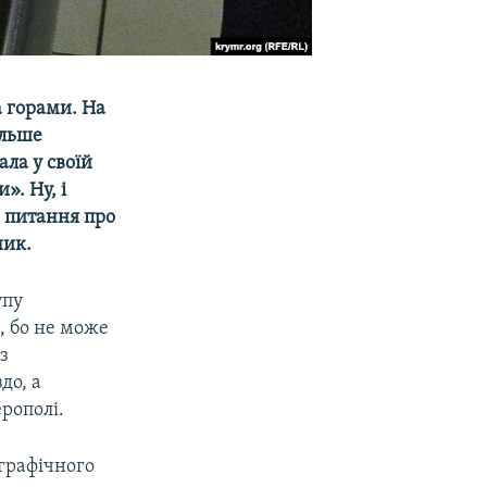
а горами. На
альше
ала у своїй
». Ну, і
а питання про
ник.
упу
, бо не може
з
до, а
ерополі.
ографічного