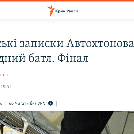
ькі записки Автохтонова
дний батл. Фінал
онов
 15:01
ь
Читати без VPN