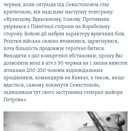
червня, коли ситуація під Севастополем стає
критичною, він надсилає наступну телеграму:
«Кузнєцову, Будьонному, Ісакову. Противник
увірвався з Північної сторони на Корабельну
сторону. Бойові дії набули характеру вуличних боїв.
Рештки війська сильно втомилися, здригнулися,
хоча більшість продовжує героїчно битися.
Виходячи з цієї конкретної обстановки, прошу Вас
дозволити мені в ніч з 30 червня на 1 липня вивезти
літаками 200-250 чоловік відповідальних
працівників, командирів на Кавказ, а також, якщо
вдасться, самому покинути Севастополь,
залишивши тут свого заступника генерал-майора
Петрова».