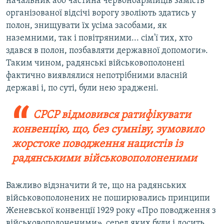
начальник або частина червоноармійців замість
організованої відсічі ворогу зволіють здатись у
полон, знищувати їх усіма засобами, як
наземними, так і повітряними... сім'ї тих, хто
здався в полон, позбавляти державної допомоги».
Таким чином, радянські військовополонені
фактично виявлялися непотрібними власній
державі і, по суті, були нею зраджені.
СРСР відмовився ратифікувати
конвенцію, що, без сумніву, зумовило
жорстоке поводження нацистів із
радянськими військовополоненими
Важливо відзначити й те, що на радянських
військовополонених не поширювались принципи
Женевської конвенції 1929 року «Про поводження з
військовополоненими», серед яких були і досить