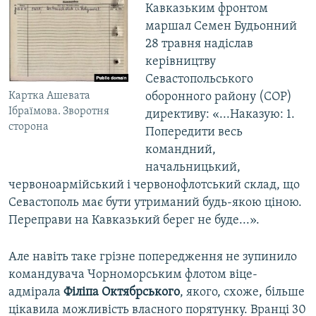
Кавказьким фронтом
маршал Семен Будьонний
28 травня надіслав
керівництву
Севастопольського
Картка Ашевата
оборонного району (СОР)
Ібраїмова. Зворотня
директиву: «...Наказую: 1.
сторона
Попередити весь
командний,
начальницький,
червоноармійський і червонофлотський склад, що
Севастополь має бути утриманий будь-якою ціною.
Переправи на Кавказький берег не буде...».
Але навіть таке грізне попередження не зупинило
командувача Чорноморським флотом віце-
адмірала
Філіпа Октябрського
, якого, схоже, більше
цікавила можливість власного порятунку. Вранці 30