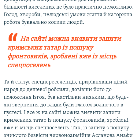
більшості виселених це було практично неможливо.
Голод, хвороби, нелюдські умови життя й каторжна
робота буквально косили людей.
На сайті можна виявити запити
кримських татар із пошуку
фронтовиків, зроблені вже із місць
спецпоселень
Та й статус спецпереселенців, прирівнявши цілий
народ до дешевої робсили, довівши його до
положення ізгоя, був настільки низьким, що будь-
які звернення до влади були гласом волаючого в
пустелі. І все ж на сайті можна виявити запити
кримських татар із пошуку фронтовиків, зроблені
вже із місць спецпоселень. Так, із запиту з пошуку
зниклого безвісти червоноармійця Асланова Анафи