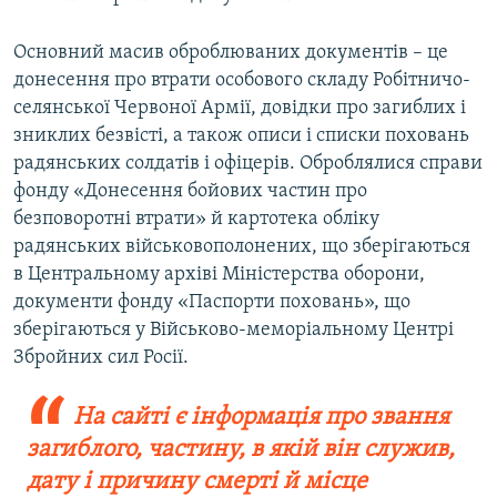
Основний масив оброблюваних документів – це
донесення про втрати особового складу Робітничо-
селянської Червоної Армії, довідки про загиблих і
зниклих безвісті, а також описи і списки поховань
радянських солдатів і офіцерів. Оброблялися справи
фонду «Донесення бойових частин про
безповоротні втрати» й картотека обліку
радянських військовополонених, що зберігаються
в Центральному архіві Міністерства оборони,
документи фонду «Паспорти поховань», що
зберігаються у Військово-меморіальному Центрі
Збройних сил Росії.
На сайті є інформація про звання
загиблого, частину, в якій він служив,
дату і причину смерті й місце