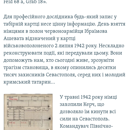
Feld 68 a, Grab 18».
Для професійного дослідника будь-який запис у
табірній картці несе цінну інформацію. День взяття
німцями в полон червоноармійця Ібраїмова
Ашевата відзначений у картці
військовополоненого 2 липня 1942 року. Нескладно
реконструювати події, які передували цьому. Вони
допоможуть нам, хто сьогодні живе, зрозуміти
трагізм становища, в якому опинились десятки
тисяч захисників Севастополя, серед них і молодий
кримський татарин...
У травні 1942 року німці
захопили Керч, що
дозволяло їм кинути всі
сили на Севастополь.
Командувач Північно-