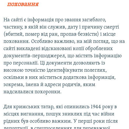
поховання
На сайті є інформація про звання загиблого,
частину, в якій він служив, дату і причину смерті
(вбитий, помер від ран, пропав безвісти) і місце
поховання. Особливо важливо, на мій погляд, що на
сайті викладені відскановані копії оброблених
документів-першоджерел, що містять інформацію
про персоналії. Ці документи дозволяють із
високою точністю ідентифікувати полеглих,
оскільки в них міститься додаткова інформація,
зокрема, імена й адреси родичів, яким
надсилалися похоронки.
Для кримських татар, які опинились 1944 року в
місцях вигнання, пошук зниклих під час війни
рідних був особливо важким. У перші роки після
депортації, в спецпоселеннях для переважної