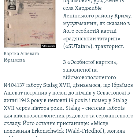
Ібраїмович, уродженець
села Харджибіє
Ленінського району Криму,
мусульманин, як сказано в
його особистій картці
«радянський татарин»
(«SUTatar»), тракторист.
Картка Ашевата
Ібраїмова
З «Особистої картки»,
заповненої на
військовополоненого
№104137 табору Stalag XVII, дізнаємося, що Ібраїмов
Ашеват потрапив у полон до німців у Севастополі в
липні 1942 року в неповні 19 років і помер у Stalag
XVII через півтора роки. Stalag – система таборів
для військовополонених рядового та сержантського
складу. Його останнє пристанище: «Місце
поховання Erkenschwick (Wald-Friedhof), могила