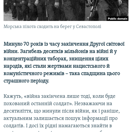
ВІДЕОУРОКИ «ELIFBE»
Русский
СВІДЧЕННЯ ОКУПАЦІЇ
Qırımtatar
УКРАЇНСЬКА ПРОБЛЕМА КРИМУ
Морська піхота сходить на берег у Севастополі
ДОЛУЧАЙСЯ!
ІНФОГРАФІКА
Минуло 70 років із часу закінчення Другої світової
війни. Загибель десятків мільйонів на війні й у
концентраційних таборах, знищення цілих
Усі сайти RFE/RL
народів, які стали жертвами нацистського й
комуністичного режимів – така спадщина цього
страшного періоду.
Кажуть, «війна закінчена лише тоді, коли буде
похований останній солдат». Незважаючи на
десятиліття, що минули після війни, як і раніше,
актуальним залишається пошук інформації про
солдатів. І досі їх рідні намагаються знайти в