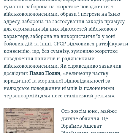
гуманні:
заборона на жорстоке поводження з
військовополоненими, образи і погрози на їхню
адресу, заборона на застосування заходів примусу
для отримання від них відомостей військового
характеру, заборона на використання їх у зоні
бойових дій та інші. СРСР відмовився ратифікувати
конвенцію, що, без сумніву, зумовило жорстоке
поводження нацистів із радянськими
військовополоненими. Як справедливо зазначив
дослідник
Павло Полян
, «величезну частку
юридичної та моральної відповідальності за
нелюдське поводження німців із полоненими
червоноармійцями несе сталінський режим».
Ось зовсім юне, майже
дитяче обличчя. Це
Ібраїмов Ашеват