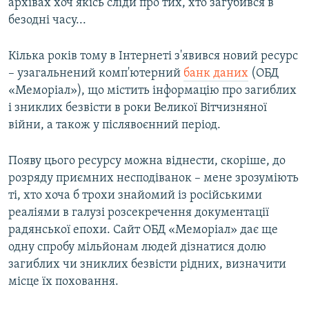
архівах хоч якісь сліди про тих, хто загубився в
безодні часу...
Кілька років тому в Інтернеті з'явився новий ресурс
– узагальнений комп'ютерний
банк даних
(ОБД
«Меморіал»), що містить інформацію про загиблих
і зниклих безвісти в роки Великої Вітчизняної
війни, а також у післявоєнний період.
Появу цього ресурсу можна віднести, скоріше, до
розряду приємних несподіванок – мене зрозуміють
ті, хто хоча б трохи знайомий із російськими
реаліями в галузі розсекречення документації
радянської епохи. Сайт ОБД «Меморіал» дає ще
одну спробу мільйонам людей дізнатися долю
загиблих чи зниклих безвісти рідних, визначити
місце їх поховання.