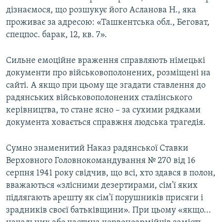
дізнаємося, що розшукує його Асланова Н., яка
проживає за адресою: «Ташкентська обл., Беговат,
спецпос. барак, 12, кв. 7».
Сильне емоційне враження справляють німецькі
документи про військовополонених, розміщені на
сайті. А якщо при цьому ще згадати ставлення до
радянських військовополонених сталінського
керівництва, то стане ясно – за сухими рядками
документа ховається справжня людська трагедія.
Сумно знаменитий Наказ радянської Ставки
Верховного Головнокомандування № 270 від 16
серпня 1941 року свідчив, що всі, хто здався в полон,
вважаються «злісними дезертирами, сім'ї яких
підлягають арешту як сім'ї порушників присяги і
зрадників своєї батьківщини». При цьому «якщо...