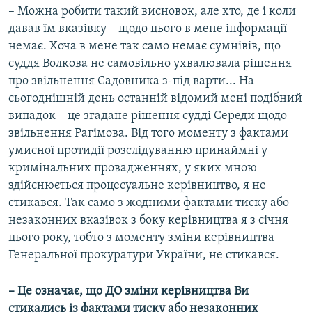
– Можна робити такий висновок, але хто, де і коли
давав їм вказівку – щодо цього в мене інформації
немає. Хоча в мене так само немає сумнівів, що
суддя Волкова не самовільно ухвалювала рішення
про звільнення Садовника з-під варти... На
сьогоднішній день останній відомий мені подібний
випадок – це згадане рішення судді Середи щодо
звільнення Рагімова. Від того моменту з фактами
умисної протидії розслідуванню принаймні у
кримінальних провадженнях, у яких мною
здійснюється процесуальне керівництво, я не
стикався. Так само з жодними фактами тиску або
незаконних вказівок з боку керівництва я з січня
цього року, тобто з моменту зміни керівництва
Генеральної прокуратури України, не стикався.
– Це означає, що ДО зміни керівництва Ви
стикались із фактами тиску або незаконних