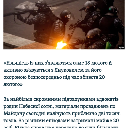
ВІДЕОУРОКИ «ELIFBE»
Русский
СВІДЧЕННЯ ОКУПАЦІЇ
Qırımtatar
УКРАЇНСЬКА ПРОБЛЕМА КРИМУ
ДОЛУЧАЙСЯ!
ІНФОГРАФІКА
Усі сайти RFE/RL
«Більшість із них з’являються саме 18 лютого й
активно зв’язуються з Януковичем та його
охороною безпосередньо під час вбивств 20
лютого»
За найбільш скромними підрахунками адвокатів
родин Небесної сотні, матеріали проваджень по
Майдану сьогодні налічують приблизно дві тисячі
томів. За різними епізодами затримані майже 20