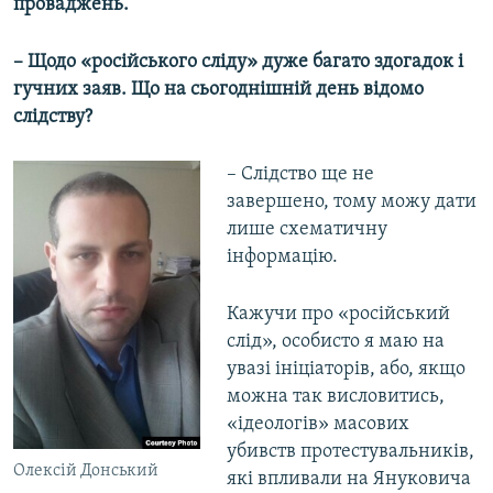
проваджень.
– Щодо «російського сліду» дуже багато здогадок і
гучних заяв. Що на сьогоднішній день відомо
слідству?
– Слідство ще не
завершено, тому можу дати
лише схематичну
інформацію.
Кажучи про «російський
слід», особисто я маю на
увазі ініціаторів, або, якщо
можна так висловитись,
«ідеологів» масових
убивств протестувальників,
Олексій Донський
які впливали на Януковича