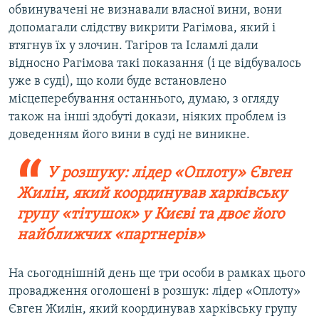
обвинувачені не визнавали власної вини, вони
допомагали слідству викрити Рагімова, який і
втягнув їх у злочин. Тагіров та Ісламлі дали
відносно Рагімова такі показання (і це відбувалось
уже в суді), що коли буде встановлено
місцеперебування останнього, думаю, з огляду
також на інші здобуті докази, ніяких проблем із
доведенням його вини в суді не виникне.
У розшуку: лідер «Оплоту» Євген
Жилін, який координував харківську
групу «тітушок» у Києві та двоє його
найближчих «партнерів»
На сьогоднішній день ще три особи в рамках цього
провадження оголошені в розшук: лідер «Оплоту»
Євген Жилін, який координував харківську групу