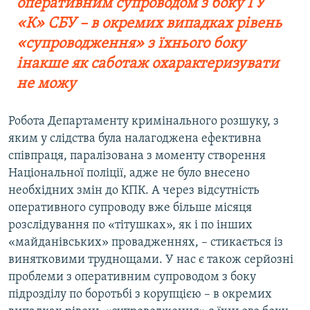
оперативним супроводом з боку ГУ
«К» СБУ – в окремих випадках рівень
«супроводження» з їхнього боку
інакше як саботаж охарактеризувати
не можу
Робота Департаменту кримінального розшуку, з
яким у слідства була налагоджена ефективна
співпраця, паралізована з моменту створення
Національної поліції, адже не було внесено
необхідних змін до КПК. А через відсутність
оперативного супроводу вже більше місяця
розслідування по «тітушках», як і по інших
«майданівських» провадженнях, – стикається із
винятковими труднощами. У нас є також серйозні
проблеми з оперативним супроводом з боку
підрозділу по боротьбі з корупцією – в окремих