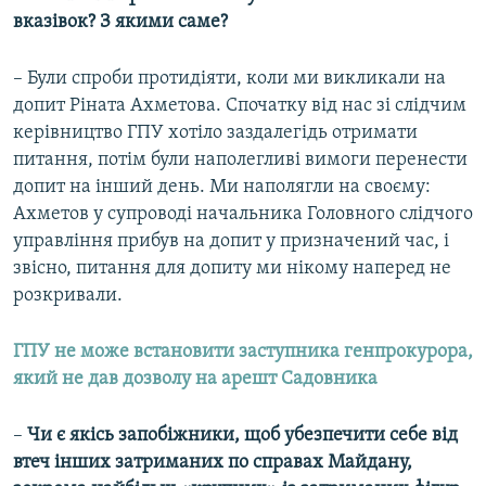
вказівок? З якими саме?
– Були спроби протидіяти, коли ми викликали на
допит Ріната Ахметова. Спочатку від нас зі слідчим
керівництво ГПУ хотіло заздалегідь отримати
питання, потім були наполегливі вимоги перенести
допит на інший день. Ми наполягли на своєму:
Ахметов у супроводі начальника Головного слідчого
управління прибув на допит у призначений час, і
звісно, питання для допиту ми нікому наперед не
розкривали.
ГПУ не може встановити заступника генпрокурора,
який не дав дозволу на арешт Садовника
–
Чи є якісь запобіжники, щоб убезпечити себе від
втеч інших затриманих по справах Майдану,