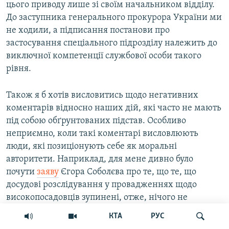
цього приводу лише зі своїм начальником відділу.
До заступника генерального прокурора України ми
не ходили, а підписання постанови про
застосування спеціального підрозділу належить до
виключної компетенції службової особи такого
рівня.
Також я б хотів висловитись щодо негативних
коментарів відносно наших дій, які часто не мають
під собою обґрунтованих підстав. Особливо
неприємно, коли такі коментарі висловлюють
люди, які позиціонують себе як моральні
авторитети. Наприклад, для мене дивно було
почути
заяву
Єгора Соболєва про те, що те, що
досудові розслідування у провадженнях щодо
високопосадовців зупинені, отже, нічого не
робиться. Людина, яка користується заслуженою
КТА
РУС
повагою в суспільстві, мала б, принаймні,