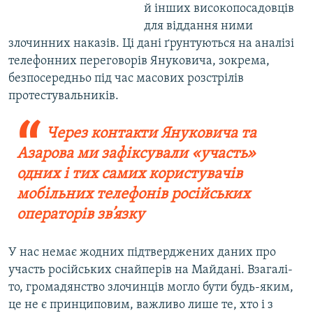
й інших високопосадовців
для віддання ними
злочинних наказів. Ці дані ґрунтуються на аналізі
телефонних переговорів Януковича, зокрема,
безпосередньо під час масових розстрілів
протестувальників.
Через контакти Януковича та
Азарова ми зафіксували «участь»
одних і тих самих користувачів
мобільних телефонів російських
операторів зв’язку
У нас немає жодних підтверджених даних про
участь російських снайперів на Майдані. Взагалі-
то, громадянство злочинців могло бути будь-яким,
це не є принциповим, важливо лише те, хто і з