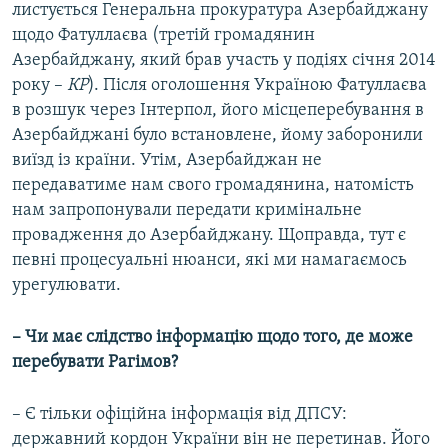
листується Генеральна прокуратура Азербайджану
щодо Фатуллаєва (третій громадянин
Азербайджану, який брав участь у подіях січня 2014
року –
КР
). Після оголошення Україною Фатуллаєва
в розшук через Інтерпол, його місцеперебування в
Азербайджані було встановлене, йому заборонили
виїзд із країни. Утім, Азербайджан не
передаватиме нам свого громадянина, натомість
нам запропонували передати кримінальне
провадження до Азербайджану. Щоправда, тут є
певні процесуальні нюанси, які ми намагаємось
урегулювати.
– Чи має слідство інформацію щодо того, де може
перебувати Рагімов?
– Є тільки офіційна інформація від ДПСУ:
державний кордон України він не перетинав. Його