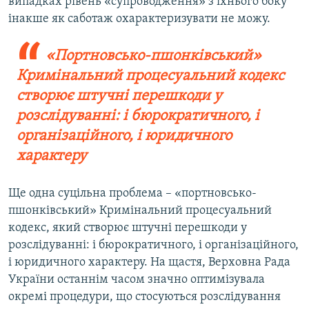
випадках рівень «супроводження» з їхнього боку
інакше як саботаж охарактеризувати не можу.
«Портновсько-пшонківський»
Кримінальний процесуальний кодекс
створює штучні перешкоди у
розслідуванні: і бюрократичного, і
організаційного, і юридичного
характеру
Ще одна суцільна проблема – «портновсько-
пшонківський» Кримінальний процесуальний
кодекс, який створює штучні перешкоди у
розслідуванні: і бюрократичного, і організаційного,
і юридичного характеру. На щастя, Верховна Рада
України останнім часом значно оптимізувала
окремі процедури, що стосуються розслідування