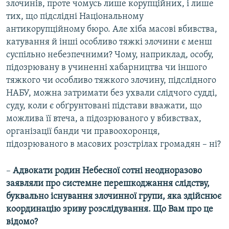
злочинів, проте чомусь лише корупційних, і лише
тих, що підслідні Національному
антикорупційному бюро. Але хіба масові вбивства,
катування й інші особливо тяжкі злочини є менш
суспільно небезпечними? Чому, наприклад, особу,
підозрювану в учиненні хабарництва чи іншого
тяжкого чи особливо тяжкого злочину, підслідного
НАБУ, можна затримати без ухвали слідчого судді,
суду, коли є обґрунтовані підстави вважати, що
можлива її втеча, а підозрюваного у вбивствах,
організації банди чи правоохоронця,
підозрюваного в масових розстрілах громадян – ні?
–
Адвокати родин Небесної сотні неодноразово
заявляли про системне перешкоджання слідству,
буквально існування злочинної групи, яка здійснює
координацію зриву розслідування. Що Вам про це
відомо?