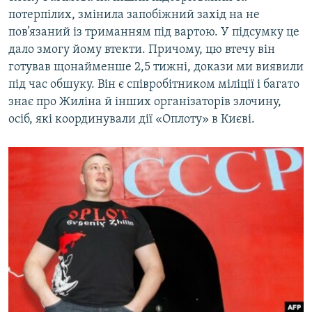
потерпілих, змінила запобіжний захід на не
пов’язаний із триманням під вартою. У підсумку це
дало змогу йому втекти. Причому, цю втечу він
готував щонайменше 2,5 тижні, докази ми виявили
під час обшуку. Він є співробітником міліції і багато
знає про Жиліна й інших організаторів злочину,
осіб, які координували дії «Оплоту» в Києві.