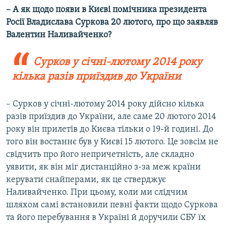
– А як щодо появи в Києві
помічника президента
Росії Владислава
Суркова
20 лютого, про що заявляв
Валентин Наливайченко?
Сурков у січні-лютому 2014 року
кілька разів приїздив до України
– Сурков у січні-лютому 2014 року дійсно кілька
разів приїздив до України, але саме 20 лютого 2014
року він прилетів до Києва тільки о 19-й годині. До
того він востаннє був у Києві 15 лютого. Це зовсім не
свідчить про його непричетність, але складно
уявити, як він міг дистанційно з-за меж країни
керувати снайперами, як це стверджує
Наливайченко. При цьому, коли ми слідчим
шляхом самі встановили певні факти щодо Суркова
та його перебування в Україні й доручили СБУ їх