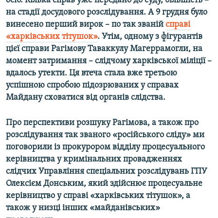
осіб. Кілька справ уже передано до суду, більшість –
на стадії досудового розслідування. А 9 грудня було
винесено перший вирок – по так званій
справі
«харківських тітушок»
. Утім, одному з фігурантів
цієї справи Рагімову Таваккулу Магеррамогли, на
момент затримання – слідчому харківської міліції –
вдалось утекти. Ця втеча стала вже третьою
успішною спробою підозрюваних у справах
Майдану сховатися від органів слідства.
Про перспективи розшуку Рагімова, а також про
розслідування так званого «російського сліду» ми
поговорили із прокурором відділу процесуального
керівництва у кримінальних провадженнях
слідчих Управління спеціальних розслідувань ГПУ
Олексієм Донським, який здійснює процесуальне
керівництво у справі «харківських тітушок», а
також у низці інших «майданівських»