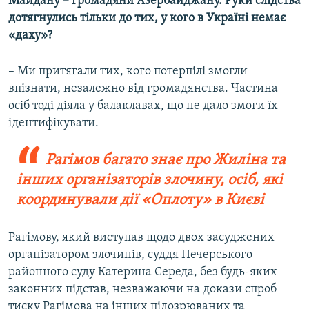
Майдану – громадяни Азербайджану. Руки слідства
дотягнулись тільки до тих, у кого в Україні немає
«даху»?
– Ми притягали тих, кого потерпілі змогли
впізнати, незалежно від громадянства. Частина
осіб тоді діяла у балаклавах, що не дало змоги їх
ідентифікувати.
Рагімов багато знає про Жиліна та
інших організаторів злочину, осіб, які
координували дії «Оплоту» в Києві
Рагімову, який виступав щодо двох засуджених
організатором злочинів, суддя Печерського
районного суду Катерина Середа, без будь-яких
законних підстав, незважаючи на докази спроб
тиску Рагімова на інших підозрюваних та