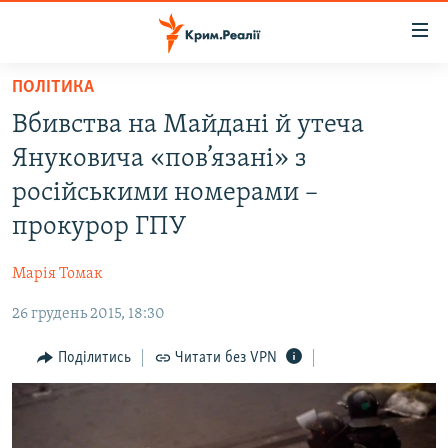
Доступність
посилання
Перейти
ПОЛІТИКА
до
НОВИНИ
Вбивства на Майдані й утеча
основного
ВОДА.КРИМ
матеріалу
Януковича «пов’язані» з
ВІДЕО ТА ФОТО
Перейти
російськими номерами –
до
ПОЛІТИКА
прокурор ГПУ
основної
БЛОГИ
навігації
Марія Томак
Перейти
ПОГЛЯД
до
26 грудень 2015, 18:30
ІНТЕРВ'Ю
пошуку
ВСЕ ЗА ДЕНЬ
Поділитись
Читати без VPN
СПЕЦПРОЕКТИ
ЯК ОБІЙТИ БЛОКУВАННЯ
ДЕПОРТАЦІЯ