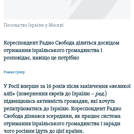
ВІДЕОУРОКИ «ELIFBE»
Русский
СВІДЧЕННЯ ОКУПАЦІЇ
Qırımtatar
Посольство Ізраїлю у Москві
УКРАЇНСЬКА ПРОБЛЕМА КРИМУ
ДОЛУЧАЙСЯ!
ІНФОГРАФІКА
Кореспондент Радио Свобода ділиться досвідом
отримання ізраїльського громадянства і
розповідає, навіщо це потрібно
Усі сайти RFE/RL
Роман Супер
У Росії вперше за 16 років після закінчення «великої
алії» (повернення євреїв до Ізраїлю –
ред.
)
підвищилась активність громадян, які хочуть
репатріюватись до Ізраїлю. Кореспондент Радио
Свобода дізнався зсередини, як працює система
отримання ізраїльського громадянства і заради
чого росіяни їдуть до цієї країни.