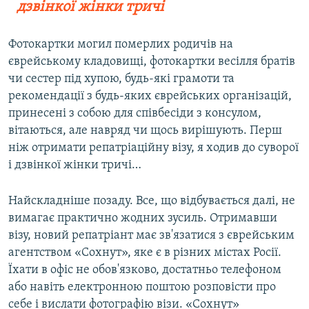
дзвінкої жінки тричі
Фотокартки могил померлих родичів на
єврейському кладовищі, фотокартки весілля братів
чи сестер під хупою, будь-які грамоти та
рекомендації з будь-яких єврейських організацій,
принесені з собою для співбесіди з консулом,
вітаються, але навряд чи щось вирішують. Перш
ніж отримати репатріаційну візу, я ходив до суворої
і дзвінкої жінки тричі…
Найскладніше позаду. Все, що відбувається далі, не
вимагає практично жодних зусиль. Отримавши
візу, новий репатріант має зв'язатися з єврейським
агентством «Сохнут», яке є в різних містах Росії.
Їхати в офіс не обов'язково, достатньо телефоном
або навіть електронною поштою розповісти про
себе і вислати фотографію візи. «Сохнут»