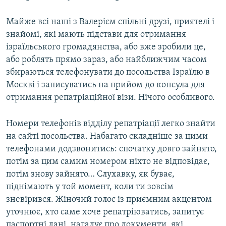
Майже всі наші з Валерієм спільні друзі, приятелі і
знайомі, які мають підстави для отримання
ізраїльського громадянства, або вже зробили це,
або роблять прямо зараз, або найближчим часом
збираються телефонувати до посольства Ізраїлю в
Москві і записуватись на прийом до консула для
отримання репатріаційної візи. Нічого особливого.
Номери телефонів відділу репатріації легко знайти
на сайті посольства. Набагато складніше за цими
телефонами додзвонитись: спочатку довго зайнято,
потім за цим самим номером ніхто не відповідає,
потім знову зайнято… Слухавку, як буває,
піднімають у той момент, коли ти зовсім
зневірився. Жіночий голос із приємним акцентом
уточнює, хто саме хоче репатріюватись, запитує
паспортні дані, нагадує про документи, які