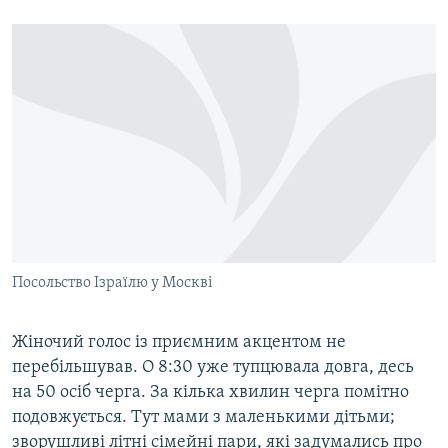
Посольство Ізраїлю у Москві
Жіночий голос із приємним акцентом не
перебільшував. О 8:30 уже тупцювала довга, десь
на 50 осіб черга. За кілька хвилин черга помітно
подовжується. Тут мами з маленькими дітьми;
зворушливі літні сімейні пари, які задумались про