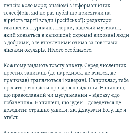
пенсію коло моря; знайомі з інформаційних
телеефірів, які не раз публічно присягали на
вірність партії влади (російської); редактори
глянцевих журналів; клерки; відомий музикант,
який ховається в капюшоні; скромні виховані люди
з добрими, але втомленими очима за товстими
лінзами окулярів. Нічого особливого.
Кожному видають товсту анкету. Серед численних
простих запитань (де народився, де вчився, де
працював) трапляються і каверзні. Наприклад, тебе
просять розповісти про віросповідання. Напишеш,
що православний чи мусульманин – відразу «до
побачення». Напишеш, що іудей – доведеться це
доводити: страшно уявити, як. Дякувати Богу, що я
атеїст.