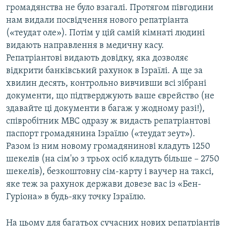
громадянства не було взагалі. Протягом півгодини
нам видали посвідчення нового репатріанта
(«теудат оле»). Потім у цій самій кімнаті людині
видають направлення в медичну касу.
Репатріантові видають довідку, яка дозволяє
відкрити банківський рахунок в Ізраїлі. А ще за
хвилин десять, контрольно вивчивши всі зібрані
документи, що підтверджують ваше єврейство (не
здавайте ці документи в багаж у жодному разі!),
співробітник МВС одразу ж видасть репатріантові
паспорт громадянина Ізраїлю («теудат зеут»).
Разом із ним новому громадянинові кладуть 1250
шекелів (на сім'ю з трьох осіб кладуть більше – 2750
шекелів), безкоштовну сім-карту і ваучер на таксі,
яке теж за рахунок держави довезе вас із «Бен-
Гуріона» в будь-яку точку Ізраїлю.
На цьому для багатьох сучасних нових репатріантів