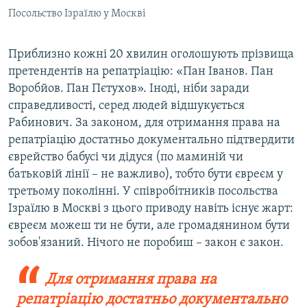
Посольство Ізраїлю у Москві
Приблизно кожні 20 хвилин оголошують прізвища
претендентів на репатріацію: «Пан Іванов. Пан
Воробйов. Пан Пєтухов». Іноді, ніби заради
справедливості, серед людей відшукується
Рабинович. За законом, для отримання права на
репатріацію достатньо документально підтвердити
єврейство бабусі чи дідуся (по маминій чи
батьковій лінії – не важливо), тобто бути євреєм у
третьому поколінні. У співробітників посольства
Ізраїлю в Москві з цього приводу навіть існує жарт:
євреєм можеш ти не бути, але громадянином бути
зобов'язаний. Нічого не поробиш – закон є закон.
Для отримання права на
репатріацію достатньо документально