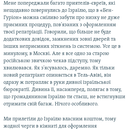
Мене попереджали багато приятелів-євреїв, які
нещодавно повернулись до Ізраїлю, що в «Бен-
Гуріон» можна сміливо забути про низку не дуже
приємних процедур, пов'язаних з оформленням
твоєї репатріації. Говорили, що більше не буде
додаткових довідок, замкнених зовні дверей та
інших неприємних зіткнень із системою. Усе це в
минулому, в Москві. Але я все одно за старою
російською звичкою чекав підступу, тому
хвилювався. Як з'ясувалось, даремно. Як тільки
новий репатріант опиняється в Тель-Авіві, він
одразу ж потрапляє в руки дивної ізраїльської
бюрократії. Дивина її, насамперед, полягає в тому,
що громадянином Ізраїлю ти стаєш, не встигнувши
отримати свій багаж. Нічого особливого.
Ми прилетіли до Ізраїлю власним коштом, тому
жодної черги в кімнаті для оформлення