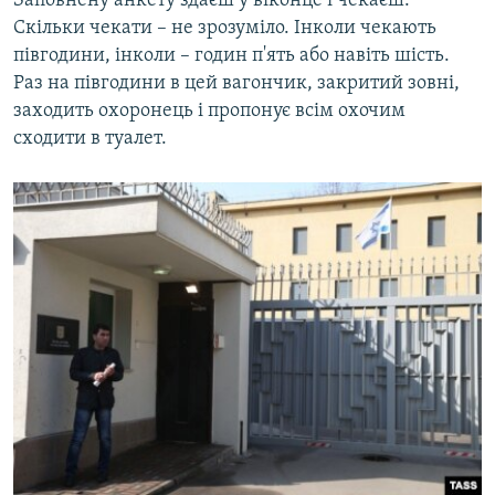
Заповнену анкету здаєш у віконце і чекаєш.
Скільки чекати – не зрозуміло. Інколи чекають
півгодини, інколи – годин п'ять або навіть шість.
Раз на півгодини в цей вагончик, закритий зовні,
заходить охоронець і пропонує всім охочим
сходити в туалет.