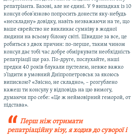
репатріанта. Базові, але не єдині. У 9 випадках із 10
консул обов'язково попросить донести яку-небудь
«нескладну» довідку, навіть незважаючи на те, що
ваше єврейство не викликає сумніву в жодної
людини на всьому білому світі. Швидше за все, це
робиться з двох причин: по-перше, таким чином
консул дає тобі час добре обміркувати необхідність
репатріації ще раз. По-друге, послухайте, наші
предки 40 років блукали пустелею, невже важко
з'їздити в умовний Дніпропетровськ за якоюсь
випискою? «Звісно, не складно», – розгублено
кажеш ти консулу у відповідь на цю вимогу,
думаючи про себе: «Це ж неймовірний геморой, от
підстава».
Перш ніж отримати
репатріаційну візу, я ходив до суворої і