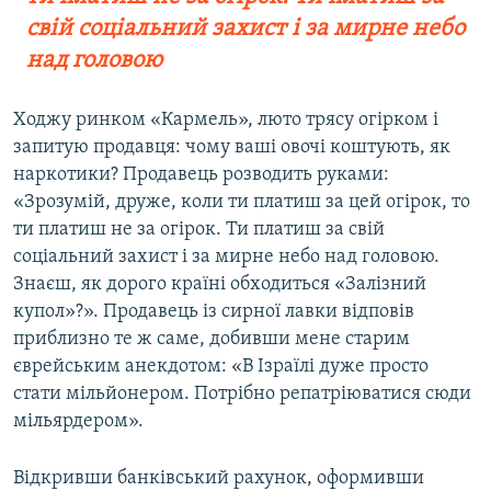
свій соціальний захист і за мирне небо
над головою
Ходжу ринком «Кармель», люто трясу огірком і
запитую продавця: чому ваші овочі коштують, як
наркотики? Продавець розводить руками:
«Зрозумій, друже, коли ти платиш за цей огірок, то
ти платиш не за огірок. Ти платиш за свій
соціальний захист і за мирне небо над головою.
Знаєш, як дорого країні обходиться «Залізний
купол»?». Продавець із сирної лавки відповів
приблизно те ж саме, добивши мене старим
єврейським анекдотом: «В Ізраїлі дуже просто
стати мільйонером. Потрібно репатріюватися сюди
мільярдером».
Відкривши банківський рахунок, оформивши