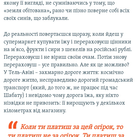
якому її вигляді, не сумніваючись у тому, що
«земля обітована»
,
рано чи пізно поверне собі всіх
своїх синів, що заблукали.
До реальності повертаєшся щоразу, коли йдеш у
супермаркет купувати їжу і перераховуєш цінники
на м'ясо, фрукти і сири з шекелів на російські рублі.
Перераховуєш і не віриш своїм очам. Потім знову
перераховуш – усе правильно. Але як це можливо?
У Тель-Авіві – захмарно дороге життя: космічно
дороге житло, несправедливо дорогий громадський
транспорт (який, до того ж, не працює під час
Шабату) і невідомо чому дорога їжа, яку ніхто
нізвідки не привозить: її вирощують у декількох
кілометрах від магазину.
Коли ти платиш за цей огірок, то
ти платиш не за огірок. Ти платиш за