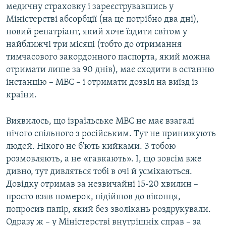
медичну страховку і зареєструвавшись у
Міністерстві абсорбції (на це потрібно два дні),
новий репатріант, який хоче їздити світом у
найближчі три місяці (тобто до отримання
тимчасового закордонного паспорта, який можна
отримати лише за 90 днів), має сходити в останню
інстанцію – МВС – і отримати дозвіл на виїзд із
країни.
Виявилось, що ізраїльське МВС не має взагалі
нічого спільного з російським. Тут не принижують
людей. Нікого не б'ють кийками. З тобою
розмовляють, а не «гавкають». І, що зовсім вже
дивно, тут дивляться тобі в очі й усміхаються.
Довідку отримав за незвичайні 15-20 хвилин –
просто взяв номерок, підійшов до віконця,
попросив папір, який без зволікань роздрукували.
Одразу ж – у Міністерстві внутрішніх справ – за