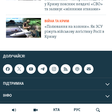
у Криму пояснює невдачі «СВО»
та залякує «мінними атаками»
ВІЙНА ТА КРИМ
«Полювання на колони». Як ЗСУ
ріжуть військову логістику Росії в
Криму
ДОЛУЧАЙСЯ!
ПІДТРИМКА
ІНФО
© Крим.Реалії, 2026 | Усі права застережено.
КТА
РУС