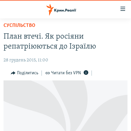
Доступність
посилання
Перейти
СУСПІЛЬСТВО
до
НОВИНИ
План втечі. Як росіяни
основного
ВОДА.КРИМ
матеріалу
репатріюються до Ізраїлю
ВІДЕО ТА ФОТО
Перейти
до
28 грудень 2015, 11:00
ПОЛІТИКА
основної
БЛОГИ
Поділитись
Читати без VPN
навігації
Перейти
ПОГЛЯД
до
ІНТЕРВ'Ю
пошуку
ВСЕ ЗА ДЕНЬ
СПЕЦПРОЕКТИ
ЯК ОБІЙТИ БЛОКУВАННЯ
ДЕПОРТАЦІЯ