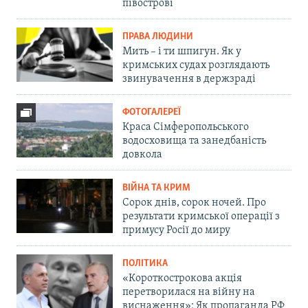
півострові
ПРАВА ЛЮДИНИ
Мить – і ти шпигун. Як у
кримських судах розглядають
звинувачення в держзраді
ФОТОГАЛЕРЕЇ
Краса Сімферопольського
водосховища та занедбаність
довкола
ВІЙНА ТА КРИМ
Сорок днів, сорок ночей. Про
результати кримської операції з
примусу Росії до миру
ПОЛІТИКА
«Короткострокова акція
перетворилася на війну на
виснаження»: Як пропаганда РФ