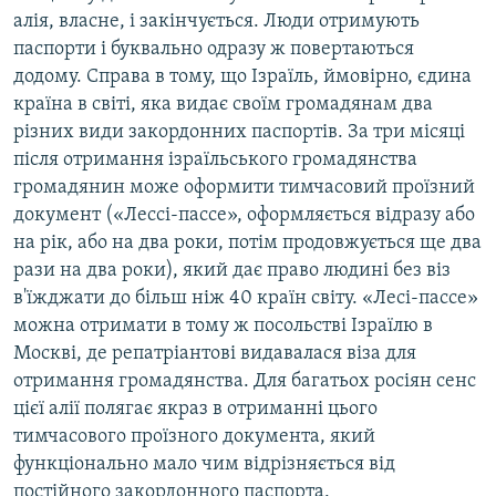
алія, власне, і закінчується. Люди отримують
паспорти і буквально одразу ж повертаються
додому. Справа в тому, що Ізраїль, ймовірно, єдина
країна в світі, яка видає своїм громадянам два
різних види закордонних паспортів. За три місяці
після отримання ізраїльського громадянства
громадянин може оформити тимчасовий проїзний
документ («Лессі-пассе», оформляється відразу або
на рік, або на два роки, потім продовжується ще два
рази на два роки), який дає право людині без віз
в'їжджати до більш ніж 40 країн світу. «Лесі-пассе»
можна отримати в тому ж посольстві Ізраїлю в
Москві, де репатріантові видавалася віза для
отримання громадянства. Для багатьох росіян сенс
цієї алії полягає якраз в отриманні цього
тимчасового проїзного документа, який
функціонально мало чим відрізняється від
постійного закордонного паспорта.