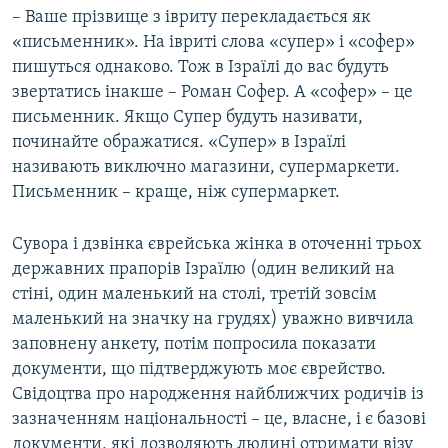
– Ваше прізвище з івриту перекладається як
«письменник». На івриті слова «супер» і «софер»
пишуться однаково. Тож в Ізраїлі до вас будуть
звертатись інакше – Роман Софер. А «софер» – це
письменник. Якщо Супер будуть називати,
починайте ображатися. «Супер» в Ізраїлі
називають виключно магазини, супермаркети.
Письменник – краще, ніж супермаркет.
Сувора і дзвінка єврейська жінка в оточенні трьох
державних прапорів Ізраїлю (один великий на
стіні, один маленький на столі, третій зовсім
маленький на значку на грудях) уважно вивчила
заповнену анкету, потім попросила показати
документи, що підтверджують моє єврейство.
Свідоцтва про народження найближчих родичів із
зазначенням національності – це, власне, і є базові
документи, які дозволяють людині отримати візу