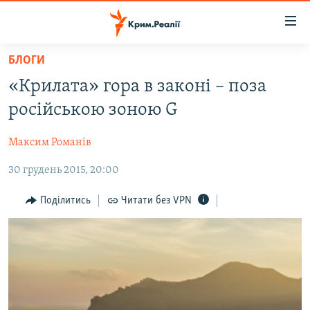
Доступність
посилання
Перейти
БЛОГИ
до
НОВИНИ
«Крилата» гора в законі – поза
основного
ВОДА.КРИМ
матеріалу
російською зоною G
ВІДЕО ТА ФОТО
Перейти
до
Максим Романів
ПОЛІТИКА
основної
30 грудень 2015, 20:00
БЛОГИ
навігації
Перейти
ПОГЛЯД
Поділитись
Читати без VPN
до
ІНТЕРВ'Ю
пошуку
ВСЕ ЗА ДЕНЬ
СПЕЦПРОЕКТИ
ЯК ОБІЙТИ БЛОКУВАННЯ
ДЕПОРТАЦІЯ