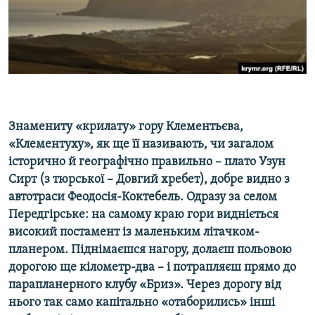
ВІДЕОУРОКИ «ELIFBE»
Русский
СВІДЧЕННЯ ОКУПАЦІЇ
Qırımtatar
УКРАЇНСЬКА ПРОБЛЕМА КРИМУ
ДОЛУЧАЙСЯ!
ІНФОГРАФІКА
Знамениту «крилату» гору Клементьєва,
«Клементуху», як ще її називають, чи загалом
Усі сайти RFE/RL
історично й географічно правильно – плато Узун
Сирт (з тюрської – Довгий хребет), добре видно з
автотраси Феодосія-Коктебель. Одразу за селом
Передгірське: на самому краю гори видніється
високий постамент із маленьким літачком-
планером. Піднімаєшся нагору, долаєш польовою
дорогою ще кілометр-два – і потрапляєш прямо до
парапланерного клубу «Бриз». Через дорогу від
нього так само капітально «отаборились» інші