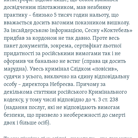
досвідченим пілотажником, мав неабияку
практику – близько 5 тисяч годин нальоту, що
вважається досить вагомим показником вишколу.
За інсайдерською інформацією, Сесну «Коктебель»
придбав за кордоном не так давно. Проте весь
пакет документів, зокрема, сертифікат льотної
придатності за російськими вимогами так і не
оформив чи банально не встиг (справа ця досить
марудна). Увесь кримінал Слідком «повісив»,
судячи з усього, виключно на єдину відповідальну
особу – директора Небреєва. Причому за
декількома статтями російського Кримінального
кодексу, у тому числі відповідно до ч. 3 ст. 238
(надання послуг, які не відповідають вимогам
безпеки, що призвело з необережності до смерті
двох і більше осіб).