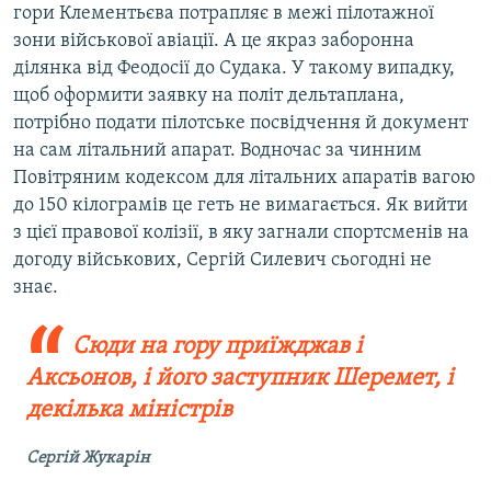
гори Клементьєва потрапляє в межі пілотажної
зони військової авіації. А це якраз заборонна
ділянка від Феодосії до Судака. У такому випадку,
щоб оформити заявку на політ дельтаплана,
потрібно подати пілотське посвідчення й документ
на сам літальний апарат. Водночас за чинним
Повітряним кодексом для літальних апаратів вагою
до 150 кілограмів це геть не вимагається. Як вийти
з цієї правової колізії, в яку загнали спортсменів на
догоду військових, Сергій Силевич сьогодні не
знає.
Сюди на гору приїжджав і
Аксьонов, і його заступник Шеремет, і
декілька міністрів
Сергій Жукарін