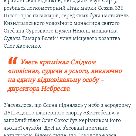
в районі села Відважне, неподалік Узун Сирту,
розбився легкомоторний літак марки Cessna 336
Пілот і троє пасажирів, серед яких були настоятель
Кизилташського чоловічого монастиря святого
Стефана Сурозького ігумен Никон, мешканка
Судака Тамара Бєляй і член місцевого козацтва
Олег Харченко.
Увесь кримінал Слідком
«повісив», судячи з усього, виключно
на єдину відповідальну особу –
директора Небреєва
З’ясувалося, що Сесна піднялась у небо з аеродрому
ДУП «Центр планерного спорту «Коктебель», а
загиблий пілот Олег Сокол був керівником його
льотної служби. Досі не з’ясовані причини
катастрофи. Відомо лише, що Сокол вважався