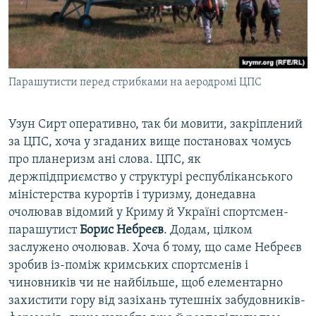
Парашутисти перед стрибками на аеродромі ЦПС
Узун Сирт оперативно, так би мовити, закріплений
за ЦПС, хоча у згаданих вище постановах чомусь
про планеризм ані слова. ЦПС, як
держпідприємство у структурі республіканського
міністерства курортів і туризму, донедавна
очолював відомий у Криму й Україні спортсмен-
парашутист
Борис Небреєв
. Додам, цілком
заслужено очолював. Хоча б тому, що саме Небреєв
зробив із-поміж кримських спортсменів і
чиновників чи не найбільше, щоб елементарно
захистити гору від зазіхань тутешніх забудовників-