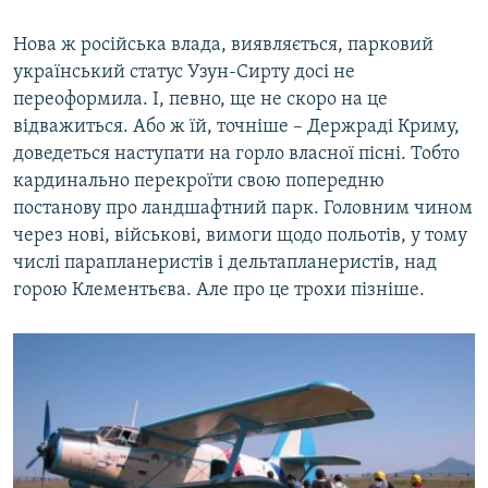
Нова ж російська влада, виявляється, парковий
український статус Узун-Сирту досі не
переоформила. І, певно, ще не скоро на це
відважиться. Або ж їй, точніше – Держраді Криму,
доведеться наступати на горло власної пісні. Тобто
кардинально перекроїти свою попередню
постанову про ландшафтний парк. Головним чином
через нові, військові, вимоги щодо польотів, у тому
числі парапланеристів і дельтапланеристів, над
горою Клементьєва. Але про це трохи пізніше.