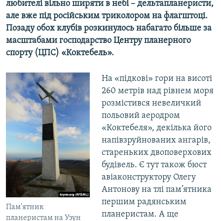
любителі вільно ширяти в небі – дельтапланеристи,
але вже під російським триколором на флагштоці.
Позаду обох клубів розкинулось набагато більше за
масштабами господарство Центру планерного
спорту (ЦПС) «Коктебель».
На «підкові» гори на висоті
260 метрів над рівнем моря
розмістився невеличкий
польовий аеродром
«Коктебеля», декілька його
напівзруйнованих ангарів,
стареньких двоповерхових
будівель. Є тут також бюст
авіаконструктору Олегу
Антонову на тлі пам’ятника
першим радянським
Пам'ятник
планеристам. А ще
планеристам на Узун