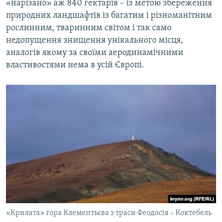
«нарізано» аж 840 гектарів – із метою збереження
природних ландшафтів із багатим і різноманітним
рослинним, тваринним світом і так само
недопущення знищення унікального місця,
аналогів якому за своїми аеродинамічними
властивостями нема в усій Європі.
«Крилата» гора Клементьєва з траси Феодосія – Коктебель