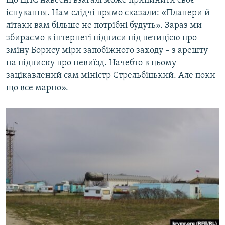
що ЦПС навесні взагалі може припинити своє
існування. Нам слідчі прямо сказали: «Планери й
літаки вам більше не потрібні будуть». Зараз ми
збираємо в інтернеті підписи під петицією про
зміну Борису міри запобіжного заходу – з арешту
на підписку про невиїзд. Начебто в цьому
зацікавлений сам міністр Стрельбіцький. Але поки
що все марно».