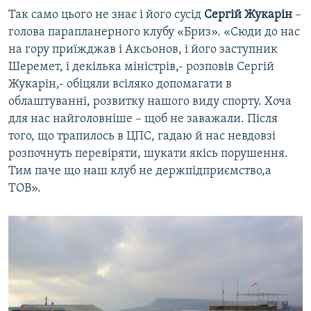
Так само цього не знає і його сусід
Сергій Жукарін
–
голова парапланерного клубу «Бриз». «Сюди до нас
на гору приїжджав і Аксьонов, і його заступник
Шеремет, і декілька міністрів,- розповів Сергій
Жукарін,- обіцяли всіляко допомагати в
облаштуванні, розвитку нашого виду спорту. Хоча
для нас найголовніше – щоб не заважали. Після
того, що трапилось в ЦПС, гадаю й нас невдовзі
розпочнуть перевіряти, шукати якісь порушення.
Тим паче що наш клуб не держпідприємство,а
ТОВ».