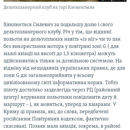
Дельтапланерний клуб на горі Клементьєва
Хвилюється Силевич за подальшу долю і свого
дельтопланерного клубу. Річ у тім, що віднині
польоти на дельтопланах навіть «із ніг» чи то пак
без використання мотора у повітряні зоні G ( для
малої авіації на висоті до 1,5 кілометра) можуть
здійснюватись тільки за дозвільною системою. На
відміну від нещодавніх українських правил, де для
зони G діє загальноприйнята у всьому
цивілізованому світі інформативна норма. Тобто
пілоту достатньо зазделегідь через РЦ (районний
центр) керування польотами повідомити дату й
маршрут – і, як мовиться, уперед за хмарами. У
Криму ці правила, які, до слова, передбачені
російським Повітряних кодексом, фактично
скасовані. Позаяк мала авіація, зокрема, в районі