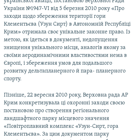
української авіації, постановою Верховної Ради
України №1947-VI від 5 березня 2010 року «Про
заходи щодо збереження території гори
Клементьєва (Узун Сирт) в Автономній Республіці
Крим» отримала своє унікальне законне право. Із
метою, як ідеться в документі, недопущення
знищення унікального місця, аналогів якому за
своїми аеродинамічними властивостями нема в
Європі, і збереження умов для подальшого
розвитку дельтапланерного й пара- планерного
спорту.
Пізніше, 22 вересня 2010 року, Верховна рада АР
Крим конкретизувала ці охоронні заходи своєю
постановою про створення регіонального
ландшафтного парку місцевого значення
«Повітроплавний комплекс «Узун-Сирт, гора
Клементьєва». За цим документом парку