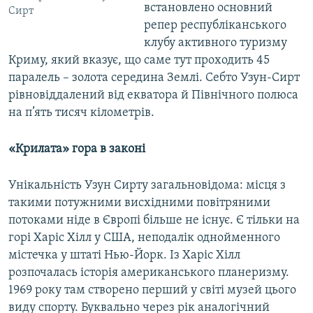
встановлено основний
Сирт
репер республіканського
клубу активного туризму
Криму, який вказує, що саме тут проходить 45
паралель – золота середина Землі. Себто Узун-Сирт
рівновіддалений від екватора й Північного полюса
на п’ять тисяч кілометрів.
«Крилата» гора в законі
Унікальність Узун Сирту загальновідома: місця з
такими потужними висхідними повітряними
потоками ніде в Європі більше не існує. Є тільки на
горі Харіс Хілл у США, неподалік однойменного
містечка у штаті Нью-Йорк. Із Харіс Хілл
розпочалась історія американського планеризму.
1969 року там створено перший у світі музей цього
виду спорту. Буквально через рік аналогічний