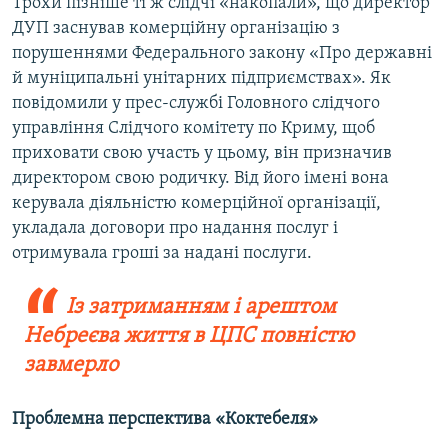
Трохи пізніше ті ж слідчі «накопали», що директор
ДУП заснував комерційну організацію з
порушеннями Федерального закону «Про державні
й муніципальні унітарних підприємствах». Як
повідомили у прес-службі Головного слідчого
управління Слідчого комітету по Криму, щоб
приховати свою участь у цьому, він призначив
директором свою родичку. Від його імені вона
керувала діяльністю комерційної організації,
укладала договори про надання послуг і
отримувала гроші за надані послуги.
Із затриманням і арештом
Небреєва життя в ЦПС повністю
завмерло
Проблемна перспектива «Коктебеля»