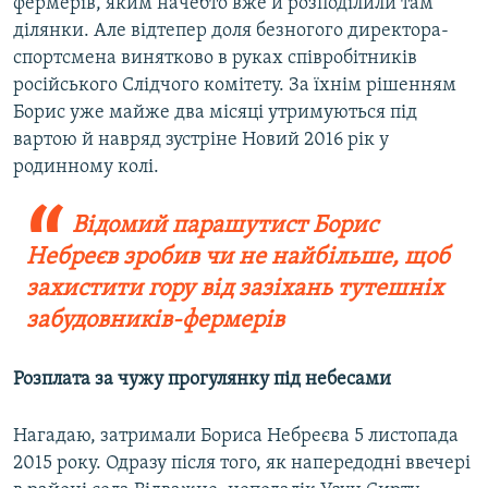
фермерів, яким начебто вже й розподілили там
ділянки. Але відтепер доля безногого директора-
спортсмена винятково в руках співробітників
російського Слідчого комітету. За їхнім рішенням
Борис уже майже два місяці утримуються під
вартою й навряд зустріне Новий 2016 рік у
родинному колі.
Відомий парашутист Борис
Небреєв зробив чи не найбільше, щоб
захистити гору від зазіхань тутешніх
забудовників-фермерів
Розплата за чужу прогулянку під небесами
Нагадаю, затримали Бориса Небреєва 5 листопада
2015 року. Одразу після того, як напередодні ввечері