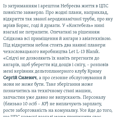
Із затриманням і арештом Небреєва життя в ЦПС
повністю завмерло. Про жодні плани, наприклад,
відкриття так званої аеродинамічної труби, про яку
мріяв Борис, годі й думати. У «Коктебель» нині
взагалі не потрапити. Опечатані за рішенням
Слідкома всі приміщення й ангари з авіатехнікою.
Під відкритим небом стоять два наявні планери
чехословацького виробництва Let L-13 Blaník.
«Слідчі не дозволяють їх навіть перегнати до
ангарів, щоб уберегти від дощів і снігу, – розповів
мені керівник дельтопланерного клубу Криму
Сергій Силевич
, а про сезонне обслуговування й
мови не може бути. Таке зберігання може
позначитись на технічному стані машин,
запчастин уже давно не випускають. Персоналу
(близько 10 осіб –
КР
) не виплачують зарплату,
росте заборгованість на комуналку. Усе йде до того,