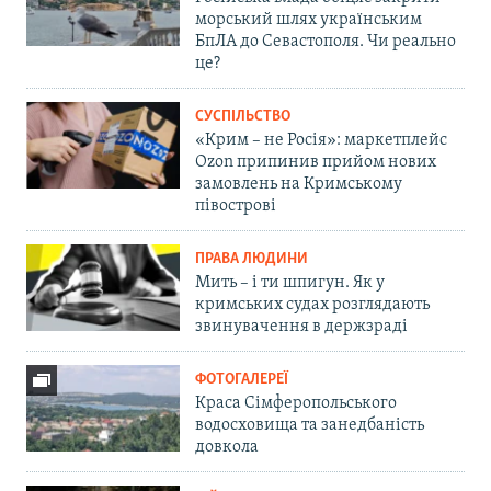
морський шлях українським
БпЛА до Севастополя. Чи реально
це?
СУСПІЛЬСТВО
«Крим – не Росія»: маркетплейс
Ozon припинив прийом нових
замовлень на Кримському
півострові
ПРАВА ЛЮДИНИ
Мить – і ти шпигун. Як у
кримських судах розглядають
звинувачення в держзраді
ФОТОГАЛЕРЕЇ
Краса Сімферопольського
водосховища та занедбаність
довкола