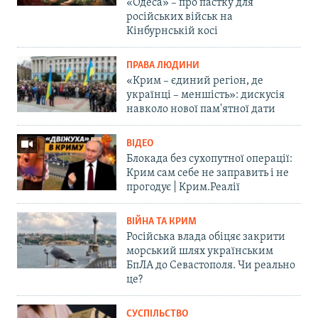
«Одеса» – про пастку для
російських військ на
Кінбурнській косі
ПРАВА ЛЮДИНИ
«Крим – єдиний регіон, де
українці – меншість»: дискусія
навколо нової пам'ятної дати
ВІДЕО
Блокада без сухопутної операції:
Крим сам себе не заправить і не
прогодує | Крим.Реалії
ВІЙНА ТА КРИМ
Російська влада обіцяє закрити
морський шлях українським
БпЛА до Севастополя. Чи реально
це?
СУСПІЛЬСТВО