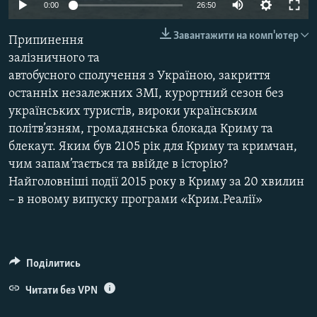
0:00
26:50
ВІДЕОУРОКИ «ELIFBE»
Русский
Завантажити на комп'ютер
СВІДЧЕННЯ ОКУПАЦІЇ
Припинення
Qırımtatar
залізничного та
УКРАЇНСЬКА ПРОБЛЕМА КРИМУ
автобусного сполучення з Україною, закриття
ДОЛУЧАЙСЯ!
ІНФОГРАФІКА
останніх незалежних ЗМІ, курортний сезон без
українських туристів, вироки українським
політв’язням, громадянська блокада Криму та
блекаут. Яким був 2105 рік для Криму та кримчан,
Усі сайти RFE/RL
чим запам’тається та ввійде в історію?
Найголовніші події 2015 року в Криму за 20 хвилин
– в новому випуску програми «Крим.Реалії»
Поділитись
Читати без VPN