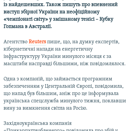
із найдешевших. Також пишуть про впевнений
виступ збірної України на неофіційному
«чемпіонаті світу» у змішаному тенісі – Кубку
Гопмана в Австралії.
Агентство
Reuters
пише, що, на думку експертів,
кібернетичні напади на енергетичну
інфраструктуру України минулого місяця є за
масштаби насправді більшими, ніж повідомлялося.
Одна з компаній, що займається програмним
забезпеченням у Центральній Європі, повідомила,
що напад був більшим, аніж про це інформувала
українська спецслужба минулого тижня, поклавши
вину за вимкнення світла на Росію.
Західноукраїнська компанія
«Прикарпаттяобленерго» повідомила про збій у