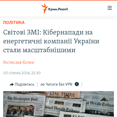
Доступність
посилання
Перейти
ПОЛІТИКА
до
НОВИНИ
Світові ЗМІ: Кібернапади на
основного
ВОДА.КРИМ
матеріалу
енергетичні компанії України
ВІДЕО ТА ФОТО
Перейти
стали масштабнішими
до
ПОЛІТИКА
основної
Ростислав Хотин
БЛОГИ
навігації
Перейти
05 січень 2016, 21:30
ПОГЛЯД
до
ІНТЕРВ'Ю
Поділитись
Читати без VPN
пошуку
ВСЕ ЗА ДЕНЬ
СПЕЦПРОЕКТИ
ЯК ОБІЙТИ БЛОКУВАННЯ
ДЕПОРТАЦІЯ