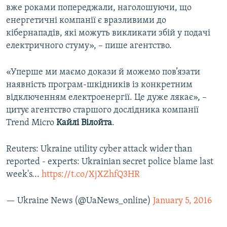
вже роками попереджали, наголошуючи, що
енергетичні компанії є вразливими до
кібернападів, які можуть викликати збій у подачі
електричного стуму», – пише агентство.
«Уперше ми маємо докази й можемо пов’язати
наявність програм-шкідників із конкретним
відключенням електроенергії. Це дуже лякає», –
цитує агентство старшого дослідника компанії
Trend Micro
Кайлі Вілойта
.
Reuters: Ukraine utility cyber attack wider than
reported - experts: Ukrainian secret police blame last
week's...
https://t.co/XjXZhfQ3HR
— Ukraine News (@UaNews_online)
January 5, 2016