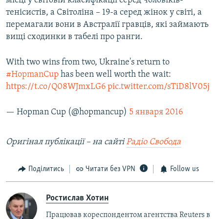
місці у світовій класифікації серед чоловіків-
тенісистів, а Світоліна – 19-а серед жінок у світі, а
перемагали вони в Австралії гравців, які займають
вищі сходинки в табелі про ранги.
With two wins from two, Ukraine's return to
#HopmanCup
has been well worth the wait:
https://t.co/Q08WJmxLG6
pic.twitter.com/sTiD8lV05j
— Hopman Cup (@hopmancup)
5 января 2016
Оригінал публікації – на сайті
Радіо Свобода
Поділитись
Читати без VPN
Follow us
Ростислав Хотин
Працював кореспондентом агентства Reuters в