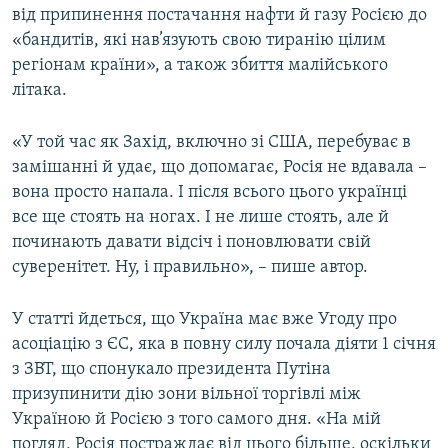
від припинення постачання нафти й газу Росією до
«бандитів, які нав’язують свою тиранію цілим
регіонам країни», а також збиття малійського
літака.
«У той час як Захід, включно зі США, перебуває в
замішанні й удає, що допомагає, Росія не вдавала –
вона просто напала. І після всього цього українці
все ще стоять на ногах. І не лише стоять, але й
починають давати відсіч і поновлювати свій
суверенітет. Ну, і правильно», – пише автор.
У статті йдеться, що Україна має вже Угоду про
асоціацію з ЄС, яка в повну силу почала діяти 1 січня
з ЗВТ, що спонукало президента Путіна
призупинити дію зони вільної торгівлі між
Україною й Росією з того самого дня. «На мій
погляд, Росія постраждає від цього більше, оскільки