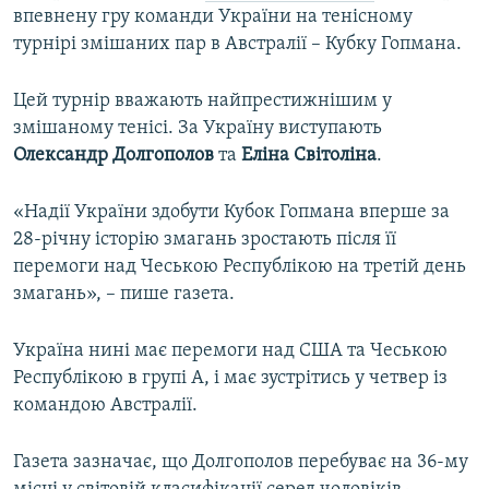
впевнену гру команди України на тенісному
турнірі змішаних пар в Австралії – Кубку Гопмана.
Цей турнір вважають найпрестижнішим у
змішаному тенісі. За Україну виступають
Олександр Долгополов
та
Еліна Світоліна
.
«Надії України здобути Кубок Гопмана вперше за
28-річну історію змагань зростають після її
перемоги над Чеською Республікою на третій день
змагань», – пише газета.
Україна нині має перемоги над США та Чеською
Республікою в групі А, і має зустрітись у четвер із
командою Австралії.
Газета зазначає, що Долгополов перебуває на 36-му