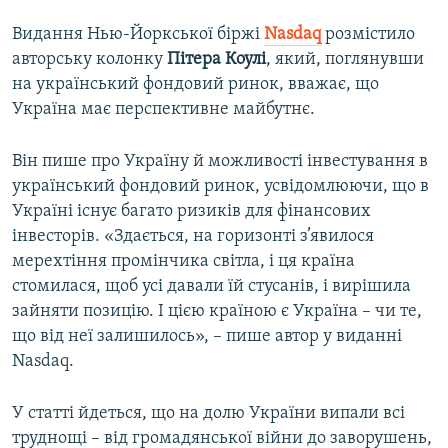
Видання Нью-Йоркської біржі
Nasdaq
розмістило
авторську колонку
Пітера Коулі
, який, поглянувши
на український фондовий ринок, вважає, що
Україна має перспективне майбутнє.
Він пише про Україну й можливості інвестування в
український фондовий ринок, усвідомлюючи, що в
Україні існує багато ризиків для фінансових
інвесторів. «Здається, на горизонті з’явилося
мерехтіння промінчика світла, і ця країна
стомилася, щоб усі давали їй стусанів, і вирішила
зайняти позицію. І цією країною є Україна – чи те,
що від неї залишилось», – пише автор у виданні
Nasdaq.
У статті йдеться, що на долю України випали всі
труднощі – від громадянської війни до заворушень,