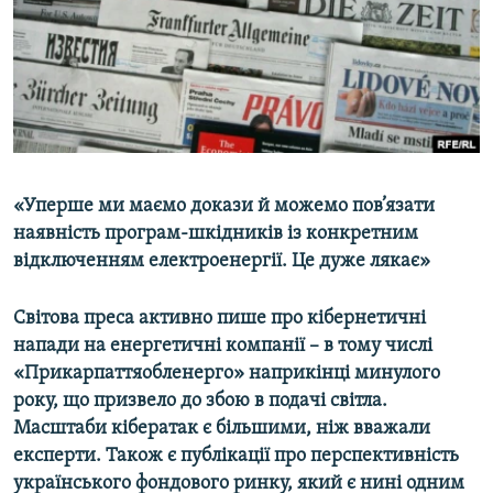
ВІДЕОУРОКИ «ELIFBE»
Русский
СВІДЧЕННЯ ОКУПАЦІЇ
Qırımtatar
УКРАЇНСЬКА ПРОБЛЕМА КРИМУ
ДОЛУЧАЙСЯ!
ІНФОГРАФІКА
«Уперше ми маємо докази й можемо пов’язати
наявність програм-шкідників із конкретним
Усі сайти RFE/RL
відключенням електроенергії. Це дуже лякає»
Світова преса активно пише про кібернетичні
напади на енергетичні компанії – в тому числі
«Прикарпаттяобленерго» наприкінці минулого
року, що призвело до збою в подачі світла.
Масштаби кібератак є більшими, ніж вважали
експерти. Також є публікації про перспективність
українського фондового ринку, який є нині одним