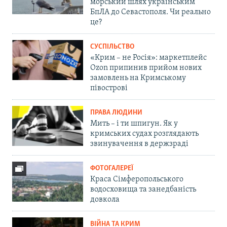
морський шлях українським
БпЛА до Севастополя. Чи реально
це?
СУСПІЛЬСТВО
«Крим – не Росія»: маркетплейс
Ozon припинив прийом нових
замовлень на Кримському
півострові
ПРАВА ЛЮДИНИ
Мить – і ти шпигун. Як у
кримських судах розглядають
звинувачення в держзраді
ФОТОГАЛЕРЕЇ
Краса Сімферопольського
водосховища та занедбаність
довкола
ВІЙНА ТА КРИМ