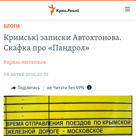
Доступність
посилання
Перейти
БЛОГИ
до
НОВИНИ
Кримські записки Автохтонова.
основного
ВОДА.КРИМ
матеріалу
Скафка про «Пандрол»
ВІДЕО ТА ФОТО
Перейти
до
Кирило Автохтонов
ПОЛІТИКА
основної
08 лютий 2016, 20:01
БЛОГИ
навігації
Перейти
ПОГЛЯД
Поділитись
Читати без VPN
до
ІНТЕРВ'Ю
пошуку
ВСЕ ЗА ДЕНЬ
СПЕЦПРОЕКТИ
ЯК ОБІЙТИ БЛОКУВАННЯ
ДЕПОРТАЦІЯ