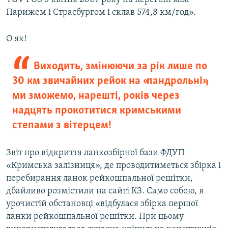
Парижем і Страсбургом і склав 574,8 км/год».
О як!
Виходить, змінюючи за рік лише по
30 км звичайних рейок на «пандрольні»,
ми зможемо, нарешті, років через
надцять прокотитися кримськими
степами з вітерцем!
Звіт про відкриття ланкозбірної бази ФДУП
«Кримська залізниця», де проводитиметься збірка і
перебирання ланок рейкошпальної решітки,
дбайливо розмістили на сайті КЗ. Само собою, в
урочистій обстановці «відбулася збірка першої
ланки рейкошпальної решітки. При цьому