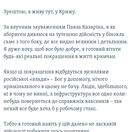
Зрештою, я живу тут, у Криму.
За влучним зауваженням Павла Казаріна, я як
абориген дивлюся на тутешню дійсність у бінокль
саме з того боку, де все видно великим і детальним.
Я дуже хочу, щоб все було добре, я готовий вітати
будь-які реальні покращення в житті кримчан.
Якщо ці покращення відбудуться зусиллями
російської «влади» – Бог у допомогу, нічого
кримінального в цьому не бачу. Люди, здебільшого,
ні в чому не винні, а інфраструктура все одно коли-
небудь повернеться до справжніх власників – так
нехай все буде хоча б у робочому стані.
Тобто я готовий навіть у цій далеко не ласкавій
дійсності побачити щось позитивне.