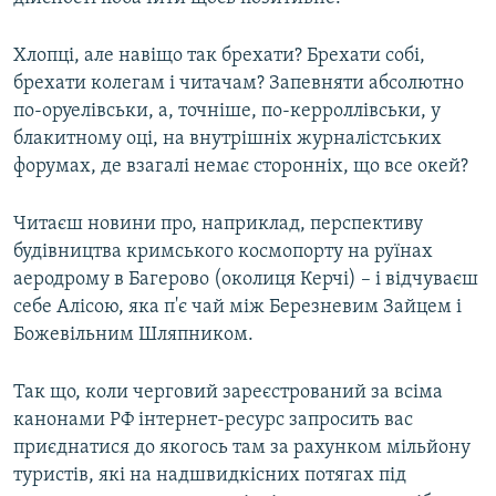
Хлопці, але навіщо так брехати? Брехати собі,
брехати колегам і читачам? Запевняти абсолютно
по-оруелівськи, а, точніше, по-керроллівськи, у
блакитному оці, на внутрішніх журналістських
форумах, де взагалі немає сторонніх, що все окей?
Читаєш новини про, наприклад, перспективу
будівництва кримського космопорту на руїнах
аеродрому в Багерово (околиця Керчі) – і відчуваєш
себе Алісою, яка п'є чай між Березневим Зайцем і
Божевільним Шляпником.
Так що, коли черговий зареєстрований за всіма
канонами РФ інтернет-ресурс запросить вас
приєднатися до якогось там за рахунком мільйону
туристів, які на надшвидкісних потягах під