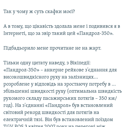
Так у чому ж суть скафки моєї?
А в тому, що цікавість здолала мене і подивився я в
Інтернеті, що за звір такий цей «Пандрол-350».
Підбадьорило мене прочитане не на жарт.
Тільки одну цитату наведу, з Вікіпедії:
«Пандрол-350» – анкерне рейкове з'єднання для
високошвидкісного руху на залізницях...
розроблене у відповідь на зростаючу потребу в ...
збільшенні швидкості руху (оптимальна швидкість
рухомого складу пасажирських потягів – 350 км/
год). На з'єднанні «Пандрол» був встановлений
світовий рекорд швидкості для потягів на
електричній тязі. Він був встановлений поїздом
TGV POS 3 квітня 2007 року на перегоні між