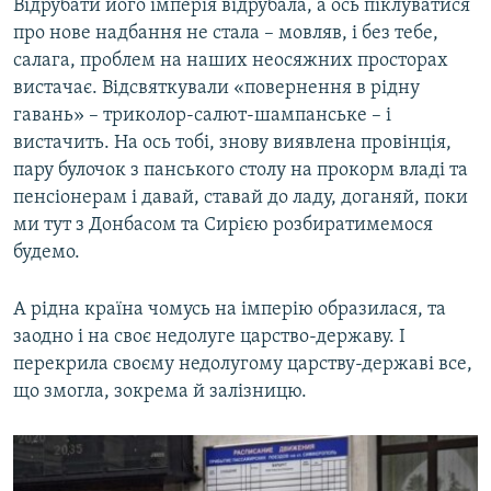
Відрубати його імперія відрубала, а ось піклуватися
про нове надбання не стала – мовляв, і без тебе,
салага, проблем на наших неосяжних просторах
вистачає. Відсвяткували «повернення в рідну
гавань» – триколор-салют-шампанське – і
вистачить. На ось тобі, знову виявлена провінція,
пару булочок з панського столу на прокорм владі та
пенсіонерам і давай, ставай до ладу, доганяй, поки
ми тут з Донбасом та Сирією розбиратимемося
будемо.
А рідна країна чомусь на імперію образилася, та
заодно і на своє недолуге царство-державу. І
перекрила своєму недолугому царству-державі все,
що змогла, зокрема й залізницю.