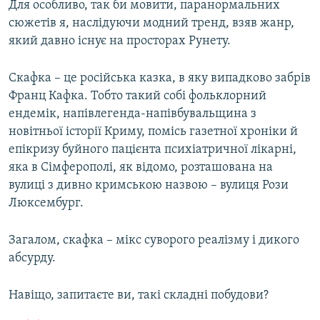
Для особливо, так би мовити, паранормальних
сюжетів я, наслідуючи модний тренд, взяв жанр,
який давно існує на просторах Рунету.
Скафка – це російська казка, в яку випадково забрів
Франц Кафка. Тобто такий собі фольклорний
ендемік, напівлегенда-напівбувальщина з
новітньої історії Криму, помісь газетної хроніки й
епікризу буйного пацієнта психіатричної лікарні,
яка в Сімферополі, як відомо, розташована на
вулиці з дивно кримською назвою – вулиця Рози
Люксембург.
Загалом, скафка – мікс суворого реалізму і дикого
абсурду.
Навіщо, запитаєте ви, такі складні побудови?