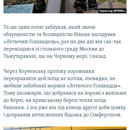
Та ще один потяг заблукав, який своєю
облупленістю та безлюдністю більше нагадував
«Летючий Голландець», раз на два дні він сяк-так
переміщався зі стольного граду Москви до
Тьмутаракані, що на Чорному морі, і назад.
Через Керченську протоку поромники
переправляти цей поїзд не хотіли, очевидно, не
любили забобонні моряки «Летючого Голландця».
Тому пасажирів, що добралися на поромі з валізами
до Керчі, на кримському березі чекав поїзд-
близнюк. І ось уже він під кінець другої доби шляху
і доправляв нечисленних бідолах до Сімферополя.