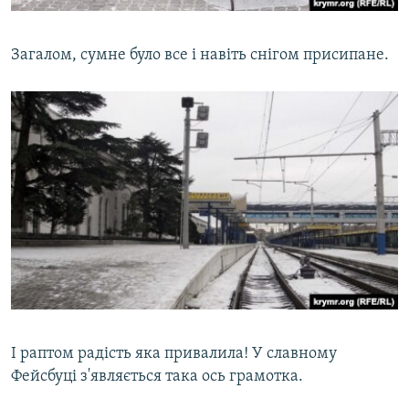
Загалом, сумне було все і навіть снігом присипане.
І раптом радість яка привалила! У славному
Фейсбуці з'являється така ось грамотка.