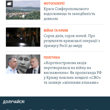
ФОТОГАЛЕРЕЇ
Краса Сімферопольського
водосховища та занедбаність
довкола
ВІЙНА ТА КРИМ
Сорок днів, сорок ночей. Про
результати кримської операції з
примусу Росії до миру
ПОЛІТИКА
«Короткострокова акція
перетворилася на війну на
виснаження»: Як пропаганда РФ
у Криму пояснює невдачі «СВО»
та залякує «мінними атаками»
ДОЛУЧАЙСЯ!