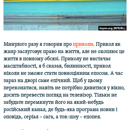
ВІДЕОУРОКИ «ELIFBE»
Русский
СВІДЧЕННЯ ОКУПАЦІЇ
Qırımtatar
УКРАЇНСЬКА ПРОБЛЕМА КРИМУ
ДОЛУЧАЙСЯ!
ІНФОГРАФІКА
Минулого разу я говорив про
приколи
. Прикол як
жанр заслуговує право на життя, але не охоплює це
життя в повному обсязі. Приколу не вистачає
Усі сайти RFE/RL
масштабності, я б сказав, билинності, прикол
ніколи не зможе стати повноцінним епосом. А час
зараз на дворі саме епічний. Щоб у цьому
переконатися, навіть не потрібно дивитися у вікно,
досить перевести погляд на телевізор. Тільки не
забудьте перемкнути його на який-небудь
російський канал, де будь-яка програма новин i
оповідь, серіал – сага, а ток-шоу – епопея.