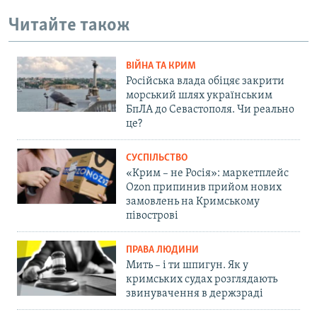
Читайте також
ВІЙНА ТА КРИМ
Російська влада обіцяє закрити
морський шлях українським
БпЛА до Севастополя. Чи реально
це?
СУСПІЛЬСТВО
«Крим – не Росія»: маркетплейс
Ozon припинив прийом нових
замовлень на Кримському
півострові
ПРАВА ЛЮДИНИ
Мить – і ти шпигун. Як у
кримських судах розглядають
звинувачення в держзраді