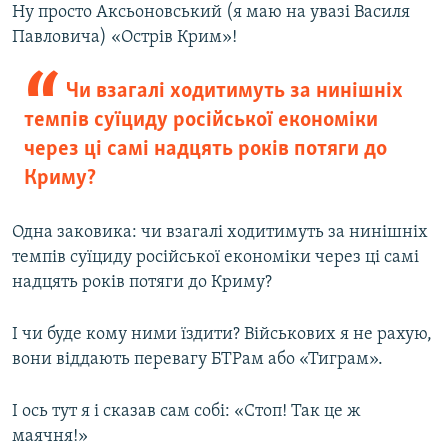
Ну просто Аксьоновський (я маю на увазі Василя
Павловича) «Острів Крим»!
Чи взагалі ходитимуть за нинішніх
темпів суїциду російської економіки
через ці самі надцять років потяги до
Криму?
Одна заковика: чи взагалі ходитимуть за нинішніх
темпів суїциду російської економіки через ці самі
надцять років потяги до Криму?
І чи буде кому ними їздити? Військових я не рахую,
вони віддають перевагу БТРам або «Тиграм».
І ось тут я і сказав сам собі: «Стоп! Так це ж
маячня!»