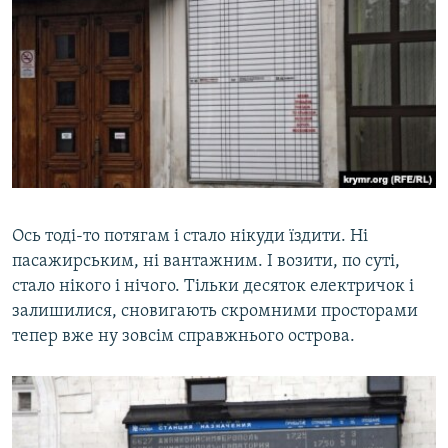
Ось тоді-то потягам і стало нікуди їздити. Ні
пасажирським, ні вантажним. І возити, по суті,
стало нікого і нічого. Тільки десяток електричок і
залишилися, сновигають скромними просторами
тепер вже ну зовсім справжнього острова.