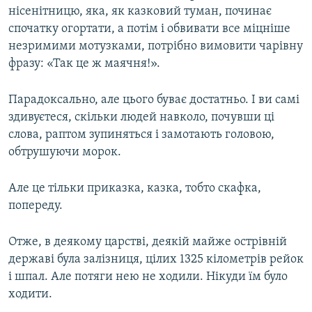
нісенітницю, яка, як казковий туман, починає
спочатку огортати, а потім і обвивати все міцніше
незримими мотузками, потрібно вимовити чарівну
фразу: «Так це ж маячня!».
Парадоксально, але цього буває достатньо. І ви самі
здивуєтеся, скільки людей навколо, почувши ці
слова, раптом зупиняться і замотають головою,
обтрушуючи морок.
Але це тільки приказка, казка, тобто скафка,
попереду.
Отже, в деякому царстві, деякій майже острівній
державі була залізниця, цілих 1325 кілометрів рейок
і шпал. Але потяги нею не ходили. Нікуди їм було
ходити.