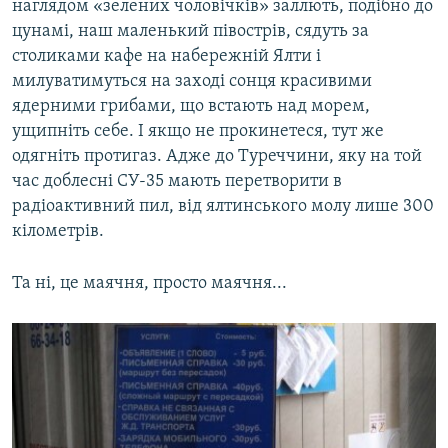
наглядом «зелених чоловічків» заллють, подібно до
цунамі, наш маленький півострів, сядуть за
столиками кафе на набережній Ялти і
милуватимуться на заході сонця красивими
ядерними грибами, що встають над морем,
ущипніть себе. І якщо не прокинетеся, тут же
одягніть протигаз. Адже до Туреччини, яку на той
час доблесні СУ-35 мають перетворити в
радіоактивний пил, від ялтинського молу лише 300
кілометрів.
Та ні, це маячня, просто маячня...