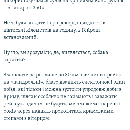
використовувалася сучасна кріпильна конструкція
– «Пандрол-350».
Не забули згадати і про рекорд швидкості в
півтисячі кілометрів на годину, в Гейропі
встановлений.
Ну що, ви зрозуміли, де, виявляється, собака
заритий?
Змінюючи за рік лише по 30 км звичайних рейок
на «пандрольні», благо двадцять електричок і один
поїзд, які тільки і можна зустріти упродовж доби в
Криму, шляхи особливо не займають і заважати
рейкоукладачам не будуть, ми зможемо, нарешті,
років через надцять прокотитися кримськими
степами з вітерцем!