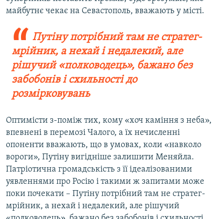
майбутнє чекає на Севастополь, вважають у місті.
Путіну потрібний там не стратег-
мрійник, а нехай і недалекий, але
рішучий «полководець», бажано без
забобонів і схильності до
розмірковувань
Оптимісти з-поміж тих, кому «хоч каміння з неба»,
впевнені в перемозі Чалого, а їх нечисленні
опоненти вважають, що в умовах, коли «навколо
вороги», Путіну вигідніше залишити Меняйла.
Патріотична громадськість з її ідеалізованими
уявленнями про Росію і такими ж запитами може
поки почекати – Путіну потрібний там не стратег-
мрійник, а нехай і недалекий, але рішучий
«полководець», бажано без забобонів і схильності