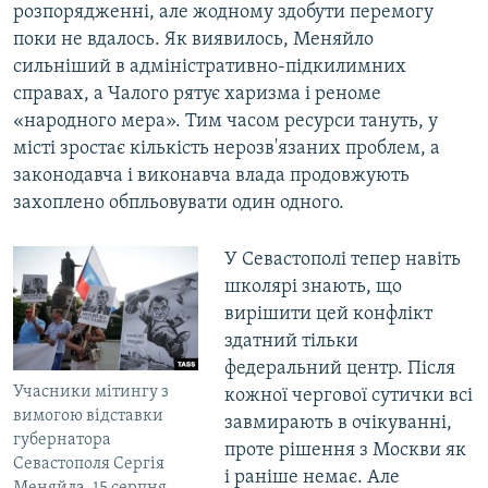
розпорядженні, але жодному здобути перемогу
поки не вдалось. Як виявилось, Меняйло
сильніший в адміністративно-підкилимних
справах, а Чалого рятує харизма і реноме
«народного мера». Тим часом ресурси тануть, у
місті зростає кількість нерозв'язаних проблем, а
законодавча і виконавча влада продовжують
захоплено обпльовувати один одного.
У Севастополі тепер навіть
школярі знають, що
вирішити цей конфлікт
здатний тільки
федеральний центр. Після
Учасники мітингу з
кожної чергової сутички всі
вимогою відставки
завмирають в очікуванні,
губернатора
проте рішення з Москви як
Севастополя Сергія
і раніше немає. Але
Меняйла. 15 серпня