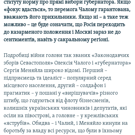
статуту норму про прямі вибори губернатора. Якщо
«фокус вдасться», то перемога Чалому гарантована,
вважають його прихильники. Якщо ні – а таке теж
можливо – це буде означати, що Росія переходить
до казарменого положення і Москві зараз не до
сентиментів, навіть у сакральному регіоні.
Подробиці війни голови так званих «Законодавчих
зборів Севастополя» Олексія Чалого і «губернатора»
Сергія Меняйла широко відомі. Перший –
підприємець та ідеаліст – популярний серед
місцевого населення, другий – солдафон і
прагматик – у пошані у «вирішувачів» різного
штибу, що годуються від флоту бізнесменів,
колишніх українських чиновників і депутатів, які
осіли на півострові, а головне – у кремлівських
«яструбів». Обидва – і Чалий, і Меняйло кинули на
боротьбу за владу всі ресурси, що були в їхньому