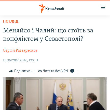
Доступність
посилання
Перейти
ПОГЛЯД
до
НОВИНИ
Меняйло і Чалий: що стоїть за
основного
ВОДА.КРИМ
матеріалу
конфліктом у Севастополі?
ВІДЕО ТА ФОТО
Перейти
до
Сергій Раззарьонов
ПОЛІТИКА
основної
15 лютий 2016, 13:00
БЛОГИ
навігації
Перейти
ПОГЛЯД
Поділитись
Читати без VPN
до
ІНТЕРВ'Ю
пошуку
ВСЕ ЗА ДЕНЬ
СПЕЦПРОЕКТИ
ЯК ОБІЙТИ БЛОКУВАННЯ
ДЕПОРТАЦІЯ