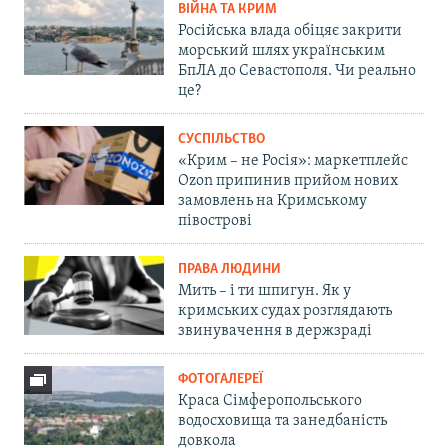
ВІЙНА ТА КРИМ
Російська влада обіцяє закрити
морський шлях українським
БпЛА до Севастополя. Чи реально
це?
СУСПІЛЬСТВО
«Крим – не Росія»: маркетплейс
Ozon припинив прийом нових
замовлень на Кримському
півострові
ПРАВА ЛЮДИНИ
Мить – і ти шпигун. Як у
кримських судах розглядають
звинувачення в держзраді
ФОТОГАЛЕРЕЇ
Краса Сімферопольського
водосховища та занедбаність
довкола