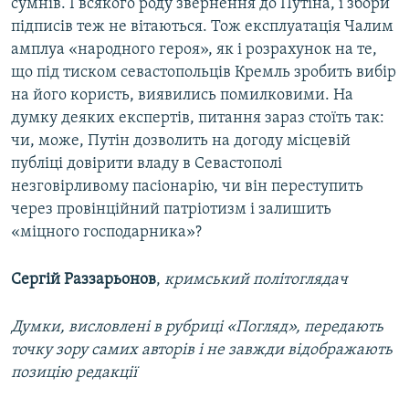
сумнів. І всякого роду звернення до Путіна, і збори
підписів теж не вітаються. Тож експлуатація Чалим
амплуа «народного героя», як і розрахунок на те,
що під тиском севастопольців Кремль зробить вибір
на його користь, виявились помилковими. На
думку деяких експертів, питання зараз стоїть так:
чи, може, Путін дозволить на догоду місцевій
публіці довірити владу в Севастополі
незговірливому пасіонарію, чи він переступить
через провінційний патріотизм і залишить
«міцного господарника»?
Сергій Раззарьонов
,
кримський політоглядач
Думки, висловлені в рубриці «Погляд», передають
точку зору самих авторів і не завжди відображають
позицію редакції