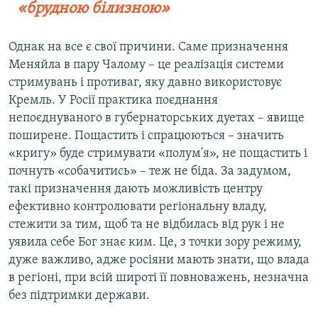
«брудною білизною»
Однак на все є свої причини. Саме призначення
Меняйла в пару Чалому – це реалізація системи
стримувань і противаг, яку давно використовує
Кремль. У Росії практика поєднання
непоєднуваного в губернаторських дуетах – явище
поширене. Пощастить і спрацюються – значить
«кригу» буде стримувати «полум'я», не пощастить і
почнуть «собачитись» – теж не біда. За задумом,
такі призначення дають можливість центру
ефективно контролювати регіональну владу,
стежити за тим, щоб та не відбилась від рук і не
уявила себе Бог знає ким. Це, з точки зору режиму,
дуже важливо, адже росіяни мають знати, що влада
в регіоні, при всій широті її повноважень, незначна
без підтримки держави.