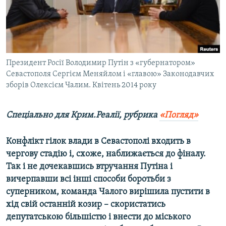
ВІДЕОУРОКИ «ELIFBE»
Русский
СВІДЧЕННЯ ОКУПАЦІЇ
Qırımtatar
УКРАЇНСЬКА ПРОБЛЕМА КРИМУ
ДОЛУЧАЙСЯ!
Президент Росії Володимир Путін з «губернатором»
ІНФОГРАФІКА
Севастополя Сергієм Меняйлом і «главою» Законодавчих
зборів Олексієм Чалим. Квітень 2014 року
Усі сайти RFE/RL
Спеціально для Крим.Реалії, рубрика
«Погляд»
Конфлікт гілок влади в Севастополі входить в
чергову стадію і, схоже, наближається до фіналу.
Так і не дочекавшись втручання Путіна і
вичерпавши всі інші способи боротьби з
суперником, команда Чалого вирішила пустити в
хід свій останній козир – скористатись
депутатською більшістю і внести до міського