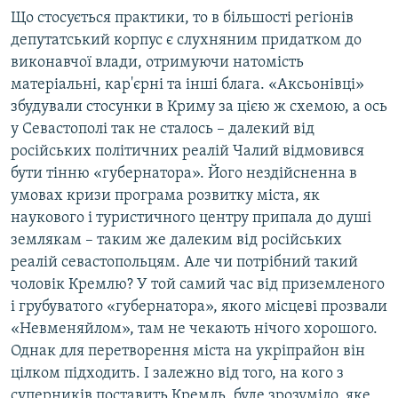
Що стосується практики, то в більшості регіонів
депутатський корпус є слухняним придатком до
виконавчої влади, отримуючи натомість
матеріальні, кар'єрні та інші блага. «Аксьонівці»
збудували стосунки в Криму за цією ж схемою, а ось
у Севастополі так не сталось – далекий від
російських політичних реалій Чалий відмовився
бути тінню «губернатора». Його нездійсненна в
умовах кризи програма розвитку міста, як
наукового і туристичного центру припала до душі
землякам – таким же далеким від російських
реалій севастопольцям. Але чи потрібний такий
чоловік Кремлю? У той самий час від приземленого
і грубуватого «губернатора», якого місцеві прозвали
«Невменяйлом», там не чекають нічого хорошого.
Однак для перетворення міста на укріпрайон він
цілком підходить. І залежно від того, на кого з
суперників поставить Кремль, буде зрозуміло, яке