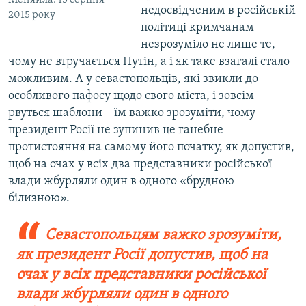
недосвідченим в російській
2015 року
політиці кримчанам
незрозуміло не лише те,
чому не втручається Путін, а і як таке взагалі стало
можливим. А у севастопольців, які звикли до
особливого пафосу щодо свого міста, і зовсім
рвуться шаблони – їм важко зрозуміти, чому
президент Росії не зупинив це ганебне
протистояння на самому його початку, як допустив,
щоб на очах у всіх два представники російської
влади жбурляли один в одного «брудною
білизною».
Севастопольцям важко зрозуміти,
як президент Росії допустив, щоб на
очах у всіх представники російської
влади жбурляли один в одного