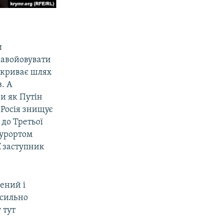
и
завойовувати
ідкриває шлях
. А
ри як Путін
 Росія знищує
 до Третьої
курортом
ї
заступник
ений і
 сильно
 тут