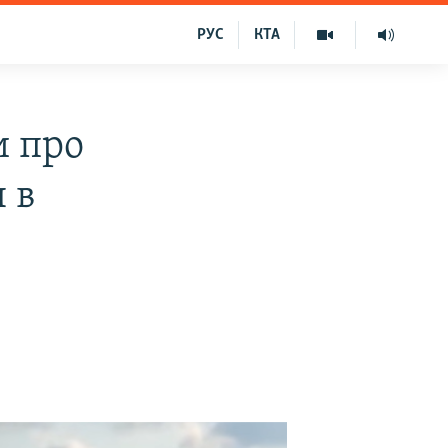
РУС
КТА
и про
 в