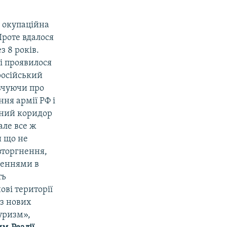
і окупаційна
Проте вдалося
з 8 років.
і проявилося
російський
овчуючи про
ня армії РФ і
тний коридор
але все ж
и що не
вторгнення,
деннями в
ть
ові території
 з нових
уризм»,