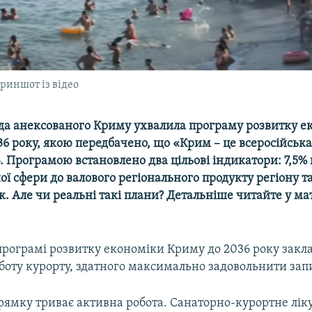
риншот із відео
ада анексованого Криму ухвалила програму розвитку е
36 року, якою передбачено, що «Крим – це всеросійська
. Програмою встановлено два цільові індикатори: 7,5
ої сфери до валового регіонального продукту регіону т
ік. Але чи реальні такі плани? Детальніше читайте у ма
 програмі розвитку економіки Криму до 2036 року закл
боту курорту, здатного максимально задовольнити запи
рямку триває активна робота. Санаторно-курортне лік