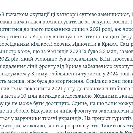
«З початком окупації ці категорії суттєво зменшилися, 
влада намагалася компенсувати це за рахунок росіян. 
дотягтися до цього показника лише в 2021 році, аж чере
Вторгнення в Україну вплинуло негативно на цю сферу 
просіданням кількості охочих відпочити в Криму. Сам 
міністр каже, що за 9 місяців 2023 їх було 3,3 млн, зам
2022 рік, який очевидно був провальним. Втім, просуван
віддалення лінії фронту від Криму забезпечило сухопу
а підсумком у Криму є збільшення туристів у 2024 році, 
ість менша, ніж була до вторгнення. Оскільки вони пок
 навіть на показники 2021 року, до повномасштабного 
тна мета в 10 млн виглядає недосяжною. Жодними вкла
у це не може бути досягнуто. Єдине, на що вони можу
це на зброю. Відсуваючи лінію фронту та захоплюючи н
ться у заручники тисячі українців. На приріст туристів
ериторій, можливо, вони й розраховують. Такий ось «т