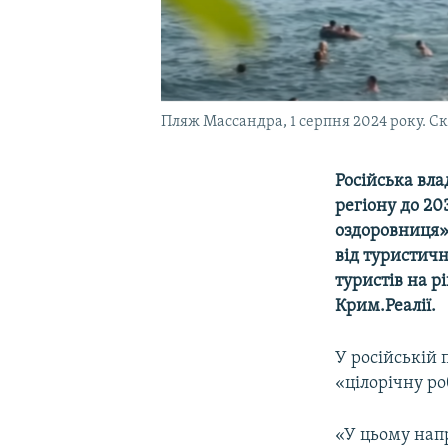
Пляж Массандра, 1 серпня 2024 року. Ск
Російська вл
регіону до 20
оздоровниця»
від туристичн
туристів на р
Крим.Реалії.
У російській
«цілорічну ро
«У цьому нап