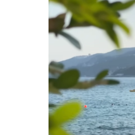
ВІДЕОУРОКИ «ELIFBE»
СВІДЧЕННЯ ОКУПАЦІЇ
УКРАЇНСЬКА ПРОБЛЕМА КРИМУ
ІНФОГРАФІКА