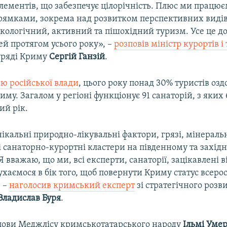
лементів, що забезпечує цілорічність. Плюс ми працю
рямками, зокрема над розвитком перспективних видів
екологічний, активний та пішохідний туризм. Усе це д
ей протягом усього року», –
розповів міністр курортів і
уряді Криму
Сергій Ганзій
.
ю російської влади
, цього року понад 30% туристів оз
иму. Загалом у регіоні функціонує 91 санаторій, з яких 
ий рік.
кальні природно-лікувальні фактори, грязі, мінеральн
і санаторно-курортні кластери на південному та захід
 вважаю, що ми, всі експерти, санаторії, зацікавлені 
хаємося в бік того, щоб повернути Криму статус всерос
, –
наголосив кримський експерт
зі стратегічного розв
Владислав Буря
.
лови Меджлісу кримськотатарського народу
Ільмі Уме