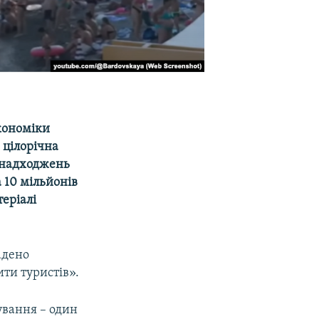
кономіки
 цілорічна
% надходжень
а 10 мільйонів
теріалі
адено
ти туристів».
ування – один