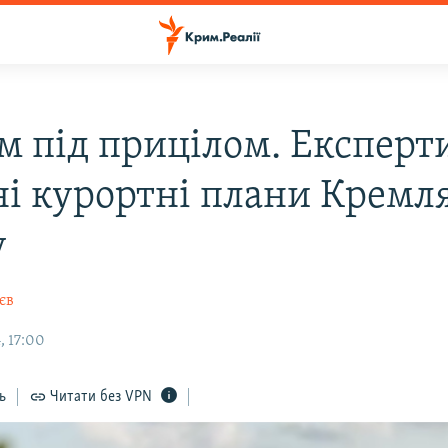
м під прицілом. Експерт
ні курортні плани Кремля
у
єв
, 17:00
ь
Читати без VPN