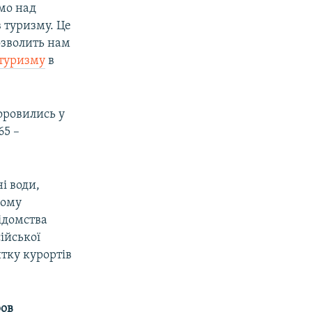
ємо над
 туризму. Це
озволить нам
 туризму
в
доровились у
65 –
і води,
ному
відомства
ійської
итку курортів
ров