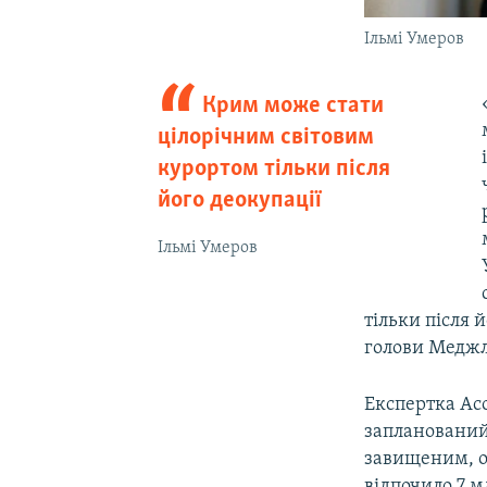
Ільмі Умеров
Крим може стати
цілорічним світовим
курортом тільки після
його деокупації
Ільмі Умеров
тільки після 
голови Меджл
Експертка Асо
запланований
завищеним, о
відпочило 7 м