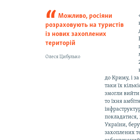
Можливо, росіяни
розраховують на туристів
із нових захоплених
територій
Олеся Цибулько
до Криму, і з
таки їх кільк
змогли вийти
то їхня амбі
інфраструктур
покладатися, 
України, беру
захоплених т