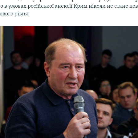
 в умовах російської анексії Крим ніколи не стане п
ового рівня.