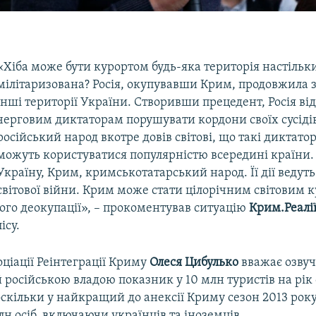
«Хіба може бути курортом будь-яка територія настільк
мілітаризована? Росія, окупувавши Крим, продовжила 
інші території України. Створивши прецедент, Росія в
черговим диктаторам порушувати кордони своїх сусідів
російський народ вкотре довів світові, що такі диктато
можуть користуватися популярністю всередині країни.
Україну, Крим, кримськотатарський народ. Її дії ведуть
світової війни. Крим може стати цілорічним світовим 
його деокупації», – прокоментував ситуацію
Крим.Реалі
ісу.
ціації Реінтеграції Криму
Олеся Цибулько
вважає озвуч
 російською владою показник у 10 млн туристів на рік
скільки у найкращий до анексії Криму сезон 2013 року
лн осіб, включаючи українців та іноземців.