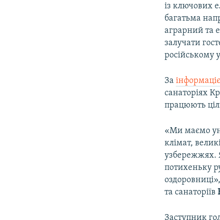
із ключових е
багатьма нап
аграрний та 
залучати гост
російському 
За
інформаціє
санаторіях Кр
працюють ціл
«Ми маємо уні
клімат, велик
узбережжях. Я
потихеньку ру
оздоровниці»
та санаторіїв
Заступник го