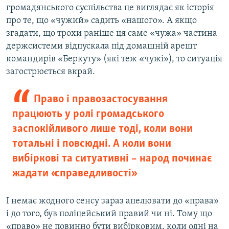
громадянського суспільства це виглядає як історія
про те, що «чужий» садить «нашого». А якщо
згадати, що трохи раніше ця саме «чужа» частина
держсистеми відпускала під домашній арешт
командирів «Беркуту» (які теж «чужі»), то ситуація
загострюється вкрай.
Право і правозастосування
працюють у ролі громадського
заспокійливого лише тоді, коли вони
тотальні і повсюдні. А коли вони
вибіркові та ситуативні – народ починає
жадати «справедливості»
І немає жодного сенсу зараз апелювати до «права»
і до того, був поліцейський правий чи ні. Тому що
«право» не повинно бути вибірковим, коли одні на