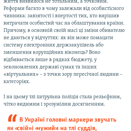
життя виявилося не тотальним, а точковим.
Реформи багато в чому залежали від особистісного
чинника: завзятості і впертості тих, хто вирішив
витрачати особистий час на облаштування країни.
Причому, в основній своїй масі ці зміни обивателю
не даються у відчуттях: як він може помацати
систему електронних держзакупівель або
зменшення корупційних віконець? Воно
відбивається лише в рядках бюджету, у
зекономлених державі сумах та інших
«віртуальних» – з точки зору пересічної людини –
категоріях.
І на цьому тлі патрульна поліція стала рельєфним,
чітко видимим і зрозумілим досягненням.
В Україні головні маркери звучать
як «свій» і «чужий»: на тлі суддів,