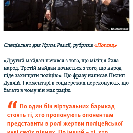
ВІДЕОУРОКИ «ELIFBE»
Русский
СВІДЧЕННЯ ОКУПАЦІЇ
Qırımtatar
УКРАЇНСЬКА ПРОБЛЕМА КРИМУ
ДОЛУЧАЙСЯ!
ІНФОГРАФІКА
Спеціально для Крим.Реалії, рубрика
«Погляд»
«Другий майдан почався з того, що міліція била
Усі сайти RFE/RL
народ. Третій майдан почнеться з того, що народ
піде захищати поліцію». Цю фразу написав Пилип
Духлій. І коментарі в соцмережах переконують, що
багато в чому він має рацію.
По один бік віртуальних барикад
стоять ті, хто пропонують опонентам
представити в ролі жертви поліцейської
кулі своїх рідних. По інший – ті, хто