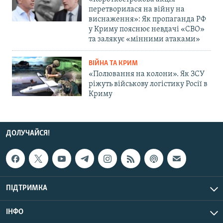
перетворилася на війну на
виснаження»: Як пропаганда РФ
у Криму пояснює невдачі «СВО»
та залякує «мінними атаками»
ВІЙНА ТА КРИМ
«Полювання на колони». Як ЗСУ
ріжуть військову логістику Росії в
Криму
ДОЛУЧАЙСЯ!
ПІДТРИМКА
ІНФО