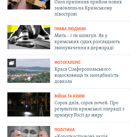
Ozon припинив прийом нових
замовлень на Кримському
півострові
ПРАВА ЛЮДИНИ
Мить – і ти шпигун. Як у
кримських судах розглядають
звинувачення в держзраді
ФОТОГАЛЕРЕЇ
Краса Сімферопольського
водосховища та занедбаність
довкола
ВІЙНА ТА КРИМ
Сорок днів, сорок ночей. Про
результати кримської операції з
примусу Росії до миру
ПОЛІТИКА
«Короткострокова акція