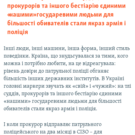
прокурорів та іншого бестіарію єдиними
«нашими» государевими людьми для
більшості обивателів стали якраз армія і
поліція
Інші люди, інші машини, інша форма, інший стиль
поведінки. Країна, що знудьгувалася за тими, кого
можна і потрібно любити, на це відреагувала:
рівень довіри до патрульної поліції обганяє
більшість інших державних інститутів. В Україні
головні маркери звучать як «свій» і «чужий»: на тлі
суддів, прокурорів та іншого бестіарію єдиними
«нашими» государевими людьми для більшості
обивателів стали якраз армія і поліція.
І коли прокурор відправляє патрульного
поліцейського на два місяці в СІЗО – для