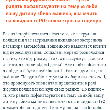
радять пофантазувати на тему «а якби
вашу дитину збила машина, яка мчить
на швидкості 190 кілометрів на годину»
Вся ця історія почалася після того, як патрульна
поліція під час затримання випадково застрелила
пасажира автомобіля, водій якого намагався втекти
від переслідування. Соціальні мережі розкололися
на тих, хто підтримує, і тих, хто засуджує, задовго
до того, як стали відомі деталі. Але навіть після того,
як ці деталі були опубліковані – баланс думок це не
змінило. По один бік віртуальних барикад стоять ті,
хто пропонують опонентам представити в ролі
жертви поліцейської кулі своїх рідних. По інший –
ті, хто радять пофантазувати на тему «а якби вашу
дитину збила машина, яка мчить на швидкості 190
кілометрів на годину». І в тому, що на всю історію