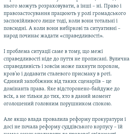
нього можуть розраховувати, а інші – ні. Право і
правозастосування працюють у ролі громадського
заспокійливого лише тоді, коли вони тотальні і
повсюдні. А коли вони вибіркові та ситуативні –
народ починає жадати «справедливості».
І проблема ситуації саме в тому, що межі
справедливості ніде до пуття не прописані. Вулична
справедливість і зовсім може пахнути порохом,
кров'ю і додавати сталевого присмаку в роті.
Єдиний запобіжник від таких сценаріїв – це
домінанта права. Яке відсторонено-байдуже до
всіх, а не тільки до тих, хто в даний момент
оголошений головним порушником спокою.
Але якщо влада провалила реформу прокуратури і
досі не почала реформу суддівського корпусу – їй