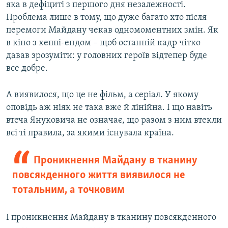
яка в дефіциті з першого дня незалежності.
Проблема лише в тому, що дуже багато хто після
перемоги Майдану чекав одномоментних змін. Як
в кіно з хеппі-ендом – щоб останній кадр чітко
давав зрозуміти: у головних героїв відтепер буде
все добре.
А виявилося, що це не фільм, а серіал. У якому
оповідь аж ніяк не така вже й лінійна. І що навіть
втеча Януковича не означає, що разом з ним втекли
всі ті правила, за якими існувала країна.
Проникнення Майдану в тканину
повсякденного життя виявилося не
тотальним, а точковим
І проникнення Майдану в тканину повсякденного