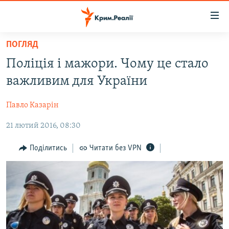
Доступність
посилання
Перейти
ПОГЛЯД
до
НОВИНИ
Поліція і мажори. Чому це стало
основного
ВОДА.КРИМ
матеріалу
важливим для України
ВІДЕО ТА ФОТО
Перейти
до
Павло Казарін
ПОЛІТИКА
основної
21 лютий 2016, 08:30
БЛОГИ
навігації
Перейти
ПОГЛЯД
Поділитись
Читати без VPN
до
ІНТЕРВ'Ю
пошуку
ВСЕ ЗА ДЕНЬ
СПЕЦПРОЕКТИ
ЯК ОБІЙТИ БЛОКУВАННЯ
ДЕПОРТАЦІЯ