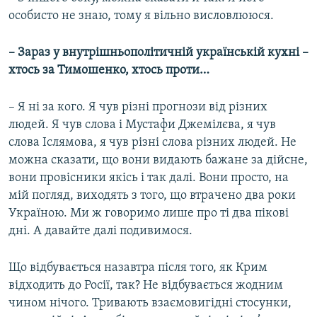
особисто не знаю, тому я вільно висловлююся.
– Зараз у внутрішньополітичній українській кухні –
хтось за Тимошенко, хтось проти…
– Я ні за кого. Я чув різні прогнози від різних
людей. Я чув слова і Мустафи Джемілєва, я чув
слова Іслямова, я чув різні слова різних людей. Не
можна сказати, що вони видають бажане за дійсне,
вони провісники якісь і так далі. Вони просто, на
мій погляд, виходять з того, що втрачено два роки
Україною. Ми ж говоримо лише про ті два пікові
дні. А давайте далі подивимося.
Що відбувається назавтра після того, як Крим
відходить до Росії, так? Не відбувається жодним
чином нічого. Тривають взаємовигідні стосунки,