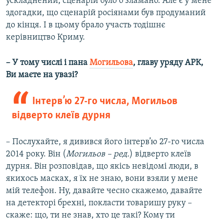
ускладнений, сценарій було б зламано. Але є у мене
здогадки, що сценарій росіянами був продуманий
до кінця. І в цьому брало участь тодішнє
керівництво Криму.
– У тому числі і пана
Могильова
, главу уряду АРК,
Ви маєте на увазі?
Інтерв’ю 27-го числа, Могильов
відверто клеїв дурня
– Послухайте, я дивився його інтерв’ю 27-го числа
2014 року. Він (
Могильов – ред.
) відверто клеїв
дурня. Він розповідав, що якісь невідомі люди, в
якихось масках, я їх не знаю, вони взяли у мене
мій телефон. Ну, давайте чесно скажемо, давайте
на детекторі брехні, покласти товаришу руку –
скаже: що, ти не знав, хто це такі? Кому ти