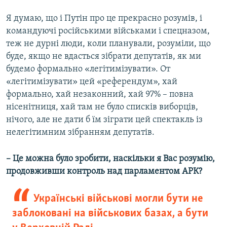
Я думаю, що і Путін про це прекрасно розумів, і
командуючі російськими військами і спецназом,
теж не дурні люди, коли планували, розуміли, що
буде, якщо не вдасться зібрати депутатів, як ми
будемо формально «легітимізувати». От
«легітимізувати» цей «референдум», хай
формально, хай незаконний, хай 97% – повна
нісенітниця, хай там не було списків виборців,
нічого, але не дати б їм зіграти цей спектакль із
нелегітимним зібранням депутатів.
– Це можна було зробити, наскільки я Вас розумію,
продовживши контроль над парламентом АРК?
Українські військові могли бути не
заблоковані на військових базах, а бути