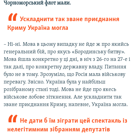
Чорноморський флот мали.
Ускладнити так зване приєднання
Криму Україна могла
– Ні-ні. Мова в цьому випадку не йде ж про якийсь
генеральний бій, про якусь «Бородинську битву».
Мова йшла конкретно у ці дні, в ніч з 26-го на 27-е і
так далі, про конкретну державну владу. Питання
було не в тому. Зрозуміло, що Росія мала військову
перевагу. Звісно. Україна була у найбільш
розібраному стані тоді. Мова не йде про якесь
військове лобове зіткнення. Але ускладнити так
зване приєднання Криму, напевне, Україна могла.
Не дати б їм зіграти цей спектакль із
нелегітимним зібранням депутатів