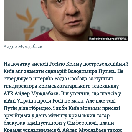
ВІДЕОУРОКИ «ELIFBE»
Русский
СВІДЧЕННЯ ОКУПАЦІЇ
Qırımtatar
УКРАЇНСЬКА ПРОБЛЕМА КРИМУ
ДОЛУЧАЙСЯ!
ІНФОГРАФІКА
Айдер Муждабаєв
На початку анексії Росією Криму постреволюційний
Усі сайти RFE/RL
Київ міг зламати сценарій Володимира Путіна. Це
стверджує в інтерв’ю Радіо Свобода заступник
гендиректора кримськотатарського телеканалу
ATR Айдер Муждабаєв. Він уточнив, що шансів у
війні Україна проти Росії не мала. Але вже тоді
Путін діяв гібридно, і якби Київ вірними присязі
армійцями у день мітингу кримських татар
блокував адмінустанови у Сімферополі, плани
Кремля ускладнилися б. Айдер Муждабаєв також