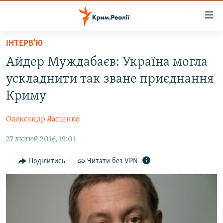
Доступність
посилання
Перейти
ІНТЕРВ'Ю
до
НОВИНИ
Айдер Муждабаєв: Україна могла
основного
ВОДА.КРИМ
матеріалу
ускладнити так зване приєднання
ВІДЕО ТА ФОТО
Перейти
Криму
до
ПОЛІТИКА
основної
Олександр Лащенко
БЛОГИ
навігації
Перейти
27 лютий 2016, 19:01
ПОГЛЯД
до
ІНТЕРВ'Ю
Поділитись
Читати без VPN
пошуку
ВСЕ ЗА ДЕНЬ
СПЕЦПРОЕКТИ
ЯК ОБІЙТИ БЛОКУВАННЯ
ДЕПОРТАЦІЯ