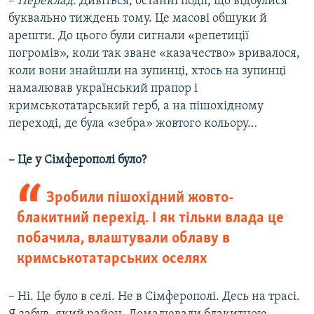
–
Переклад.
Дивіться, останні події, що відбулися
буквально тиждень тому. Це масові обшуки й
арешти. До цього були сигнали «репетиції
погромів», коли так зване «казачество» вривалося,
коли вони знайшли на зупинці, хтось на зупинці
намалював український прапор і
кримськотатарський герб, а на пішохідному
переході, де була «зебра» жовтого кольору…
– Це у Сімферополі було?
Зробили пішохідний жовто-
блакитний перехід. І як тільки влада це
побачила, влаштували облаву в
кримськотатарських оселях
– Ні. Це було в селі. Не в Сімферополі. Десь на трасі.