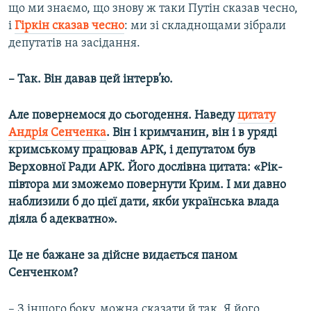
що ми знаємо, що знову ж таки Путін сказав чесно,
і
Гіркін сказав чесно
: ми зі складнощами зібрали
депутатів на засідання.
– Так. Він давав цей інтерв’ю.
Але повернемося до сьогодення. Наведу
цитату
Андрія Сенченка
. Він і кримчанин, він і в уряді
кримському працював АРК, і депутатом був
Верховної Ради АРК. Його дослівна цитата: «Рік-
півтора ми зможемо повернути Крим. І ми давно
наблизили б до цієї дати, якби українська влада
діяла б адекватно».
Це не бажане за дійсне видається паном
Сенченком?
– З іншого боку, можна сказати й так. Я його