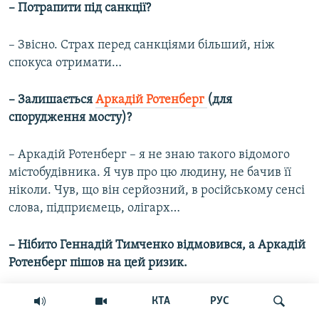
– Потрапити під санкції?
– Звісно. Страх перед санкціями більший, ніж
спокуса отримати…
– Залишається
Аркадій Ротенберг
(для
спорудження мосту)?
– Аркадій Ротенберг – я не знаю такого відомого
містобудівника. Я чув про цю людину, не бачив її
ніколи. Чув, що він серйозний, в російському сенсі
слова, підприємець, олігарх…
– Нібито Геннадій Тимченко відмовився, а Аркадій
Ротенберг пішов на цей ризик.
– Але імена і прізвища, що Тимченко, що
КТА
РУС
Ротенберг, що навіть Путін не будують мости. Тобто