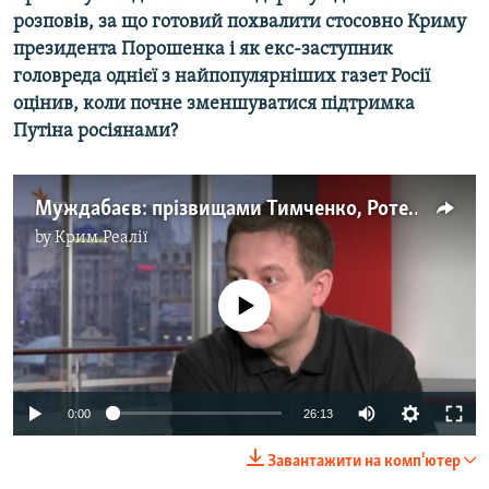
розповів, за що готовий похвалити стосовно Криму
президента Порошенка і як екс-заступник
головреда однієї з найпопулярніших газет Росії
оцінив, коли почне зменшуватися підтримка
Путіна росіянами?
Муждабаєв: прізвищами Тимченко, Ротенберг і навіть Путін Керченський міст не побудуєш
by
Крим.Реалії
No media source currently available
0:00
26:13
Завантажити на комп'ютер