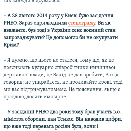
так завжди відбувалося.
– А 28 лютого 2014 року у Києві було засідання
РНБО. Зараз оприлюднили
стенограму
. Ви як
вважаєте, був тоді в України сенс воєнний стан
запроваджувати? Це допомогло би не окупувати
Крим?
– Я думаю, що цього не сталося, тому що, як це
пояснюють кулуарно співробітники нинішньої
державної влади, це Захід не дав зробити, Захід
говорив: не упирайтеся, не проливайте крові, тоді
ми вас підтримуватимемо. Це пояснення, якщо є
правдою, досить ймовірне.
– У засіданні РНБО два роки тому брав участь в.о.
міністра оборони, пан Тенюх. Він наводив цифри,
що вже тоді перевага росіян була, вони і