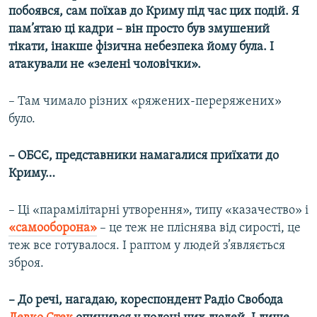
побоявся, сам поїхав до Криму під час цих подій. Я
пам’ятаю ці кадри – він просто був змушений
тікати, інакше фізична небезпека йому була. І
атакували не «зелені чоловічки».
– Там чимало різних «ряжених-переряжених»
було.
– ОБСЄ, представники намагалися приїхати до
Криму…
– Ці «парамілітарні утворення», типу «казачество» і
«самооборона»
– це теж не пліснява від сирості, це
теж все готувалося. І раптом у людей з’являється
зброя.
– До речі, нагадаю, кореспондент Радіо Свобода