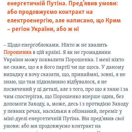
енергетичній Путіна. Пред’явив умови:
або продовжуємо контракт на
електроенергію, але написано, що Крим
– регіон України, або ж ні
– Щодо енергоблоками. Ніхто ж не хвалить
Порошенка
в цій країні. Я як не громадянин
України можу похвалити Порошенка. І мені ніхто
не скаже, що я в його партії чи ще щось. У даному
випадку я хочу сказати, що, принаймні, зовні, я не
знаю, що там підкилимно відбувалося, я не
посвячений у ці деталі, але з того, про що я знаю і за
чим спостерігав, що Порошенко вперше один, без
допомоги Заходу, а, може, десь і з протидією Заходу
у певних речах, наскільки я обізнаний, переміг у
міні-дуелі енергетичній Путіна. Він пред’явив свої
умови: або ми продовжуємо контракт на