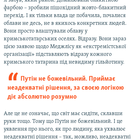
Я забув, який район. Домалювали блакитною
фарбою – зробили пішохідний жовто-блакитний
перехід. І як тільки влада це побачила, почалися
облави не десь, не в якихось конкретних людей.
Вони просто влаштували облаву у
кримськотатарських оселях. Відразу. Вони зараз
цією заявою щодо Меджлісу як «екстремістської
організації» підставляють відразу кожного
кримського татарина під невидиму гільйотину.
Путін не божевільний. Приймає
неадекватні рішення, за своєю логікою
діє абсолютно розумно
Але це не означає, що світ має сидіти, склавши
руки тощо. Тому що Путін не божевільний. І це
уявлення про нього, як про людину, яка ухвалює
неадекватні рішення – так, можливо, неадекватні