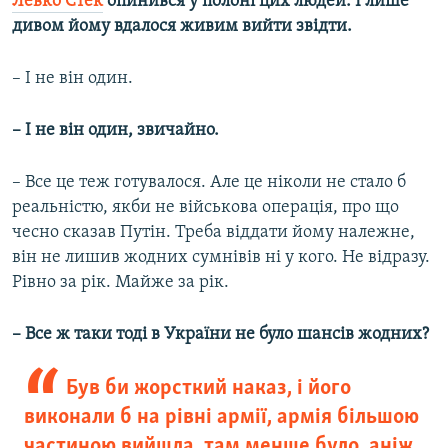
Левко Стек
опинився у полоні цих людей. І лише
дивом йому вдалося живим вийти звідти.
– І не він один.
– І не він один, звичайно.
– Все це теж готувалося. Але це ніколи не стало б
реальністю, якби не військова операція, про що
чесно сказав Путін. Треба віддати йому належне,
він не лишив жодних сумнівів ні у кого. Не відразу.
Рівно за рік. Майже за рік.
– Все ж таки тоді в України не було шансів жодних?
Був би жорсткий наказ, і його
виконали б на рівні армії, армія більшою
частиною вийшла, там менше було, аніж