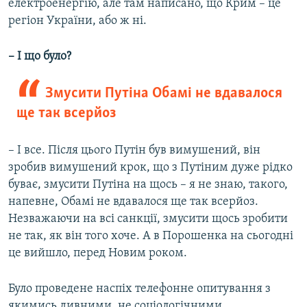
електроенергію, але там написано, що Крим – це
регіон України, або ж ні.
– І що було?
Змусити Путіна Обамі не вдавалося
ще так всерйоз
– І все. Після цього Путін був вимушений, він
зробив вимушений крок, що з Путіним дуже рідко
буває, змусити Путіна на щось – я не знаю, такого,
напевне, Обамі не вдавалося ще так всерйоз.
Незважаючи на всі санкції, змусити щось зробити
не так, як він того хоче. А в Порошенка на сьогодні
це вийшло, перед Новим роком.
Було проведене наспіх телефонне опитування з
якимись дивними, не соціологічними