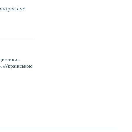
вторів і не
іцистики –
», «Українською