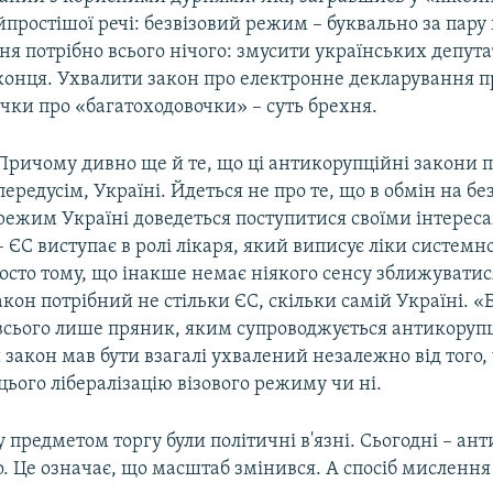
простішої речі: безвізовий режим – буквально за пару 
я потрібно всього нічого: змусити українських депута
конця. Ухвалити закон про електронне декларування пр
лачки про «багатоходовочки» – суть брехня.
Причому дивно ще й те, що ці антикорупційні закони п
передусім, Україні. Йдеться не про те, що в обмін на бе
режим Україні доведеться поступитися своїми інтерес
– ЄС виступає в ролі лікаря, який виписує ліки систем
осто тому, що інакше немає ніякого сенсу зближуватис
акон потрібний не стільки ЄС, скільки самій Україні. «
всього лише пряник, яким супроводжується антикорупц
цей закон мав бути взагалі ухвалений незалежно від того,
 цього лібералізацію візового режиму чи ні.
 предметом торгу були політичні в'язні. Сьогодні – ан
. Це означає, що масштаб змінився. А спосіб мислення 