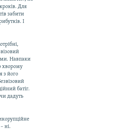
кроків. Для
тів забити
ибутків. І
отрібні,
звізовий
ами. Навпаки
но хворому
я з його
Безвізовий
ійний батіг.
 чи дадуть
тикорупційне
– ні.