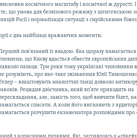
висновки космічного масштабу і космічної ж дурості. І
 те, що умова для безвізового режиму з шенгенською з
нкцій Росії і нормалізація ситуації з сирійськими біж
історії є два найбільш вражаючих моменти.
Перший пов'язаний із владою. Яка щоразу намагається
упевнена, що Києву вдасться обвести європейських ди
навколо пальця. Три роки тому українські чиновники 
не розуміють, про яке-таке звільнення Юлії Тимошенко
Тепер – влаштовують аналогічні танці довколо антико
законів. Рецидив двієчника, який вп'яте приходить на
перескладання, але, замість того, щоб вивчити білет, н
намагається списати. А коли його виганяють з аудиторі
намагається розчулити екзаменатора розповідями про 
заний з корисними дурнями. Які, загравшись у «пікейн