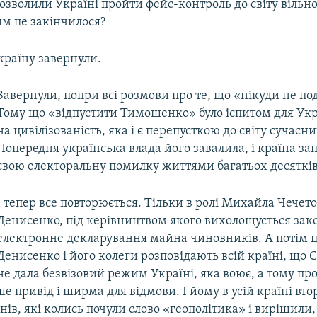
озволили Україні пройти фейс-контроль до світу вільної
им це закінчилося?
країну завернули.
Завернули, попри всі розмови про те, що «нікуди не по
Тому що «відпустити Тимошенко» було іспитом для Укр
на цивілізованість, яка і є перепусткою до світу сучасн
Попередня українська влада його завалила, і країна за
свою електоральну помилку життями багатьох десяткі
І тепер все повторюється. Тільки в ролі Михайла Чечет
Денисенко, під керівництвом якого вихолощується зак
електронне декларування майна чиновників. А потім 
Денисенко і його колеги розповідають всій країні, що Є
не дала безвізовий режим Україні, яка воює, а тому про
е привід і ширма для відмови. І йому в усій країні вто
ів, які колись почули слово «геополітика» і вирішили