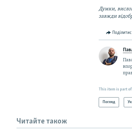
Думки, вислов
завжди відоб
Поділитис
Пав
Пав
впор
прав
This item is part of
Погляд
Ук
Читайте також