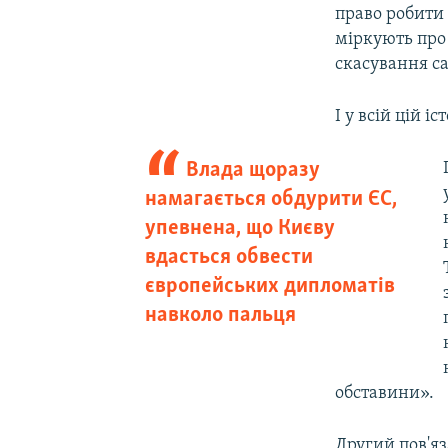
право робити 
міркують про
скасування са
І у всій цій 
Влада щоразу
намагається обдурити ЄС,
упевнена, що Києву
вдасться обвести
європейських дипломатів
навколо пальця
обставини».
Другий пов'я