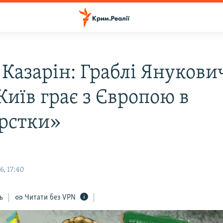
Казарін: Граблі Янукови
Київ грає з Європою в
рстки»
, 17:40
ь
Читати без VPN