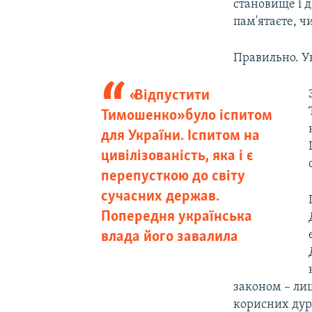
становище і д
пам'ятаєте, ч
Правильно. У
«Відпустити
Тимошенко» було іспитом
для України. Іспитом на
цивілізованість, яка і є
перепусткою до світу
сучасних держав.
Попередня українська
влада його завалила
законом – лиш
корисних дурн