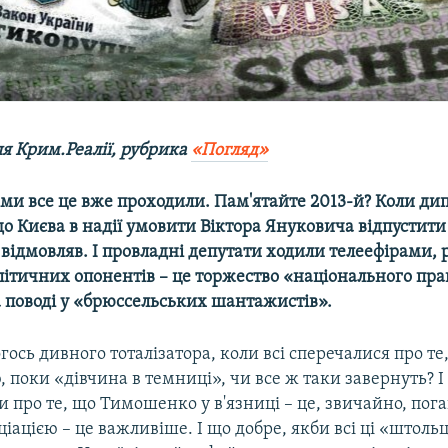
ля Крим.Реалії, рубрика
«Погляд»
 ми все це вже проходили. Пам'ятайте 2013-й? Коли ди
о Києва в надії умовити Віктора Януковича відпустит
аз відмовляв. І провладні депутати ходили телеефірами,
ітичних опонентів – це торжество «національного прав
 поводі у «брюссельських шантажистів».
огось дивного тоталізатора, коли всі сперечалися про те
, поки «дівчина в темниці», чи все ж таки завернуть? І
си про те, що Тимошенко у в'язниці – це, звичайно, пога
ціацією – це важливіше. І що добре, якби всі ці «штоль