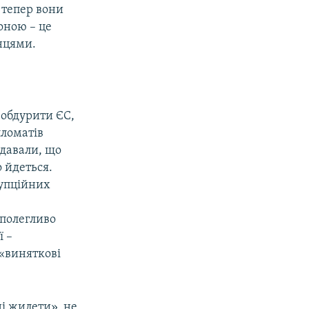
 тепер вони
оною – це
енцями.
 обдурити ЄС,
пломатів
вдавали, що
 йдеться.
рупційних
аполегливо
ї –
«виняткові
і жилети», не