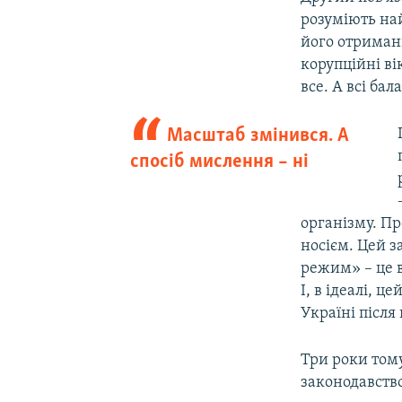
розуміють най
його отриманн
корупційні ві
все. А всі ба
Масштаб змінився. А
спосіб мислення – ні
організму. Пр
носієм. Цей з
режим» – це 
І, в ідеалі, 
Україні після
Три роки тому
законодавство