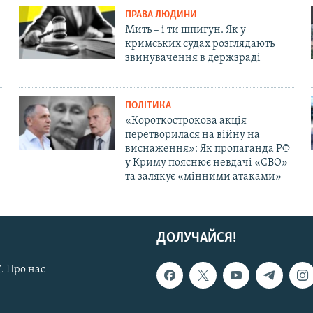
ПРАВА ЛЮДИНИ
Мить – і ти шпигун. Як у
кримських судах розглядають
звинувачення в держзраді
ПОЛІТИКА
«Короткострокова акція
перетворилася на війну на
виснаження»: Як пропаганда РФ
у Криму пояснює невдачі «СВО»
та залякує «мінними атаками»
ДОЛУЧАЙСЯ!
. Про нас