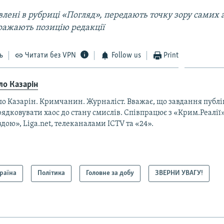
лені в рубриці «Погляд», передають точку зору самих а
ражають позицію редакції
ь
Читати без VPN
Follow us
Print
ло Казарін
ло Казарін. Кримчанин. Журналіст. Вважає, що завдання публ
ядковувати хаос до стану смислів. Співпрацює з «Крим.Реалії
дою», Liga.net, телеканалами ICTV та «24».
раїна
Політика
Головне за добу
ЗВЕРНИ УВАГУ!