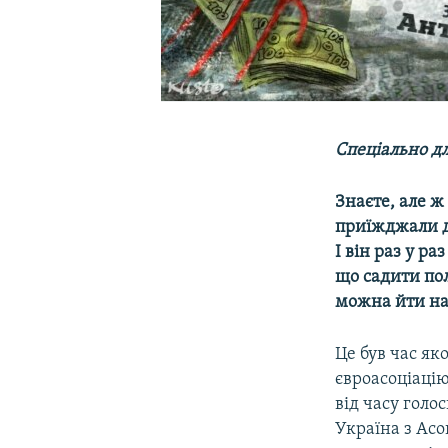
Спеціально д
Знаєте, але ж
приїжджали д
І він раз у р
що садити пол
можна йти на
Це був час як
євроасоціацію
від часу голо
Україна з Асо