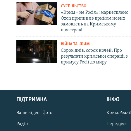
СУСПІЛЬСТВО
«Крим – не Росія»: маркетплейс
Ozon припинив прийом нових
замовлень на Кримському
півострові
ВІЙНА ТА КРИМ
Сорок днів, сорок ночей. Про
результати кримської операції з
примусу Росії до миру
Русский
ПІДТРИМКА
ІНФО
Qırımtatar
Ваше відео і фото
Крим.Реалії
ДОЛУЧАЙСЯ!
Радіо
Передрук