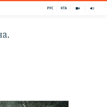
РУС
КТА
ча.