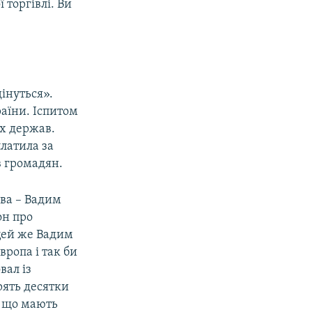
 торгівлі. Ви
дінуться».
аїни. Іспитом
их держав.
платила за
в громадян.
ова – Вадим
он про
цей же Вадим
вропа і так би
вал із
рять десятки
, що мають