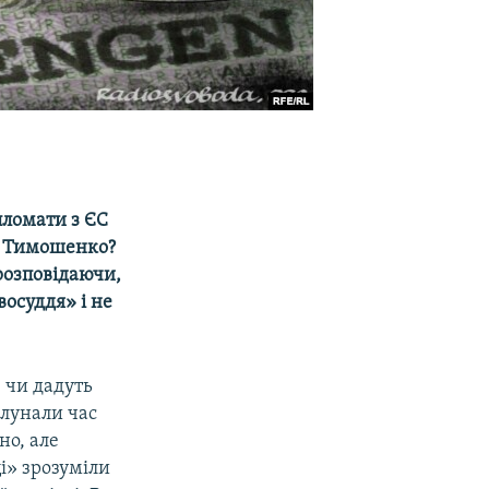
пломати з ЄС
и Тимошенко?
 розповідаючи,
осуддя» і не
, чи дадуть
 лунали час
но, але
ці» зрозуміли