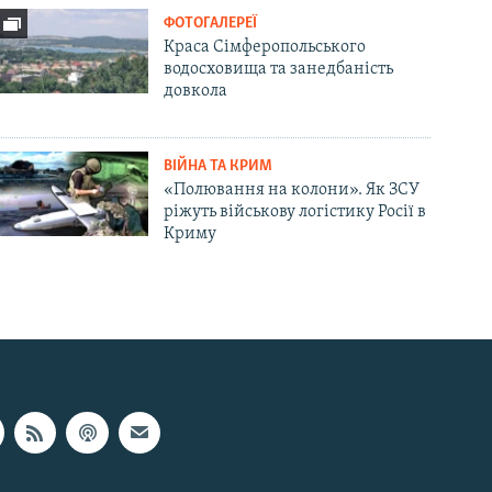
ФОТОГАЛЕРЕЇ
Краса Сімферопольського
водосховища та занедбаність
довкола
ВІЙНА ТА КРИМ
«Полювання на колони». Як ЗСУ
ріжуть військову логістику Росії в
Криму