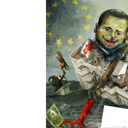
ВІДЕОУРОКИ «ELIFBE»
СВІДЧЕННЯ ОКУПАЦІЇ
УКРАЇНСЬКА ПРОБЛЕМА КРИМУ
ІНФОГРАФІКА