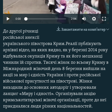
ВІДЕОУРОКИ «ELIFBE»
Русский
СВІДЧЕННЯ ОКУПАЦІЇ
Qırımtatar
0:00
2:04
УКРАЇНСЬКА ПРОБЛЕМА КРИМУ
Завантажити на комп'ютер
До другої річниці
ДОЛУЧАЙСЯ!
ІНФОГРАФІКА
російської анексії
українського півострова Крим.Реалії публікують
архівні відео, на яких видно, як у березні 2014 року
Усі сайти RFE/RL
відбувалася окупація Криму та як його мешканці
чинили їй спротив. Тисячі жінок по всьому Криму в
Міжнародний жіночий день 8 березня вийшли на
акції за мир і єдність України і проти російської
військової присутності на півострові. Жінки
виходили до основних автодоріг і утворювали
ланцюг «Миру і єдності». Організували акцію
кримськотатарські жіночі організації, проте до неї
приєдналися люди різних національностей.