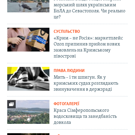
морський шлях українським
БпЛА до Севастополя. Чи реально
це?
СУСПІЛЬСТВО
«Крим – не Росія»: маркетплейс
Ozon припинив прийом нових
замовлень на Кримському
півострові
ПРАВА ЛЮДИНИ
Мить – і ти шпигун. Як у
кримських судах розглядають
звинувачення в держзраді
ФОТОГАЛЕРЕЇ
Краса Сімферопольського
водосховища та занедбаність
довкола