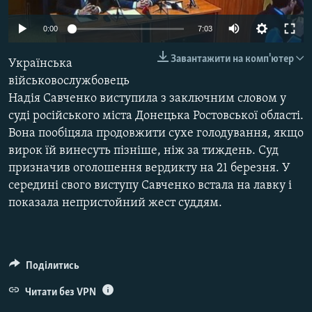
ВІДЕОУРОКИ «ELIFBE»
Русский
0:00
7:03
СВІДЧЕННЯ ОКУПАЦІЇ
Qırımtatar
Завантажити на комп'ютер
Українська
УКРАЇНСЬКА ПРОБЛЕМА КРИМУ
військовослужбовець
ДОЛУЧАЙСЯ!
ІНФОГРАФІКА
Надія Савченко виступила з заключним словом у
суді російського міста Донецька Ростовської області.
Вона пообіцяла продовжити сухе голодування, якщо
вирок їй винесуть пізніше, ніж за тиждень. Суд
Усі сайти RFE/RL
призначив оголошення вердикту на 21 березня. У
середині свого виступу Савченко встала на лавку і
показала непристойний жест суддям.
Поділитись
Читати без VPN