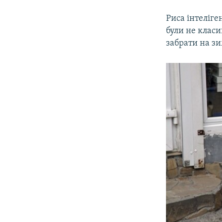
Риса інтеліге
були не класи
забрати на зи