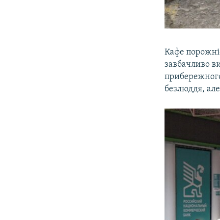
Кафе порожніє
завбачливо ви
прибережного
безлюддя, але