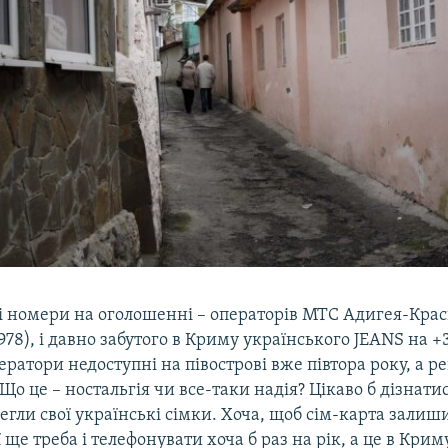
і номери на оголошенні – операторів МТС Адигея-Кра
(978), і давно забутого в Криму українського JEANS на +3
ератори недоступні на півострові вже півтора року, а р
 Що це – ностальгія чи все-таки надія? Цікаво б дізнатис
гли свої українські сімки. Хоча, щоб сім-карта залиш
ї ще треба і телефонувати хоча б раз на рік, а це в Крим