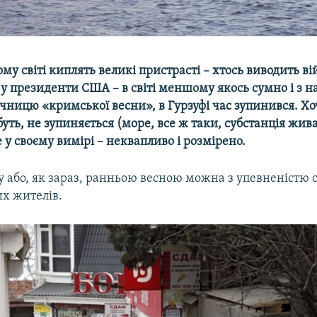
му світі киплять великі пристрасті – хтось виводить вій
 у президенти США – в світі меншому якось сумно і з 
чницю «кримської весни», в Гурзуфі час зупинився. Хо
буть, не зупиняється (море, все ж таки, субстанція жива
е у своєму вимірі – неквапливо і розмірено.
 або, як зараз, ранньою весною можна з упевненістю 
их жителів.