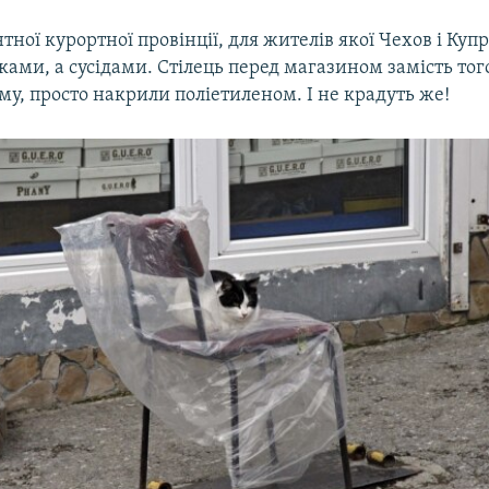
нтної курортної провінції, для жителів якої Чехов і Купр
ками, а сусідами. Стілець перед магазином замість тог
му, просто накрили поліетиленом. І не крадуть же!