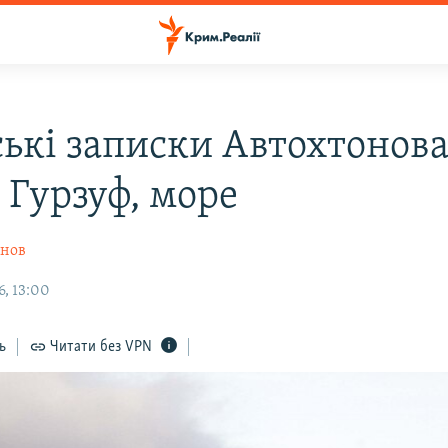
ькі записки Автохтонова
 Гурзуф, море
онов
6, 13:00
ь
Читати без VPN