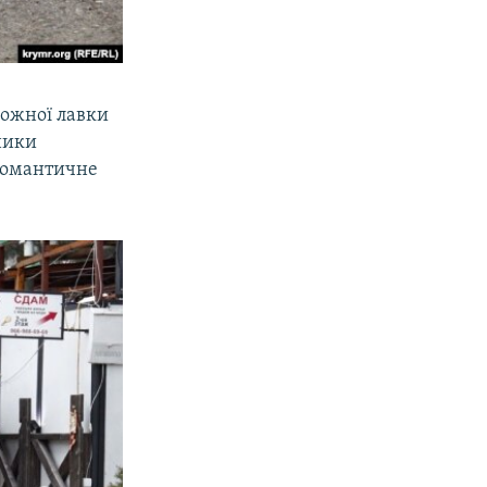
кожної лавки
ники
романтичне