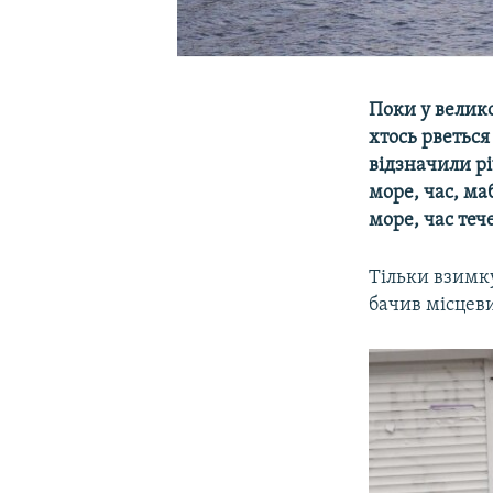
Поки у велико
хтось рветься
відзначили рі
море, час, ма
море, час теч
Тільки взимку
бачив місцев