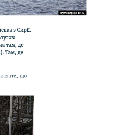
ська з Сирії,
натугою
ча там, де
). Там, де
сказати, що