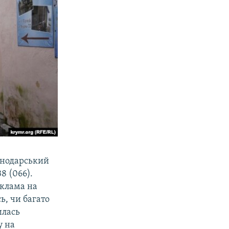
снодарський
8 (066).
еклама на
ь, чи багато
илась
у на