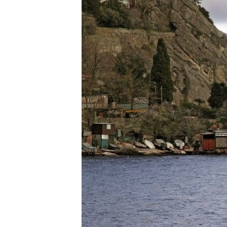
ВІДЕОУРОКИ «ELIFBE»
СВІДЧЕННЯ ОКУПАЦІЇ
УКРАЇНСЬКА ПРОБЛЕМА КРИМУ
ІНФОГРАФІКА