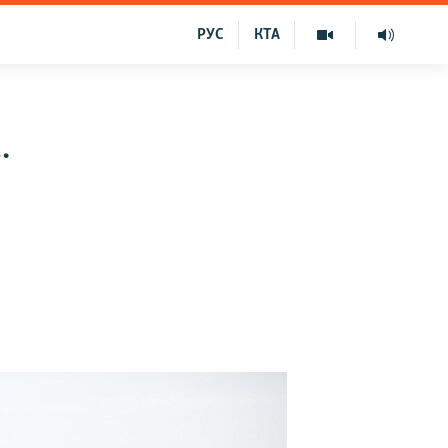
РУС
КТА
.