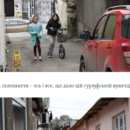
склопакети – ось і все, що дало цій гурзуфській вуличці 