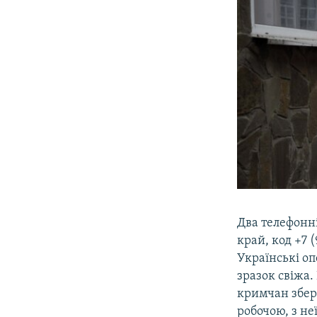
Два телефонн
край, код +7 
Українські оп
зразок свіжа.
кримчан збере
робочою, з не