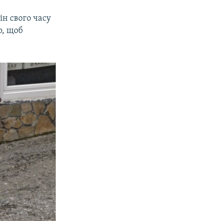
ін свого часу
о, щоб