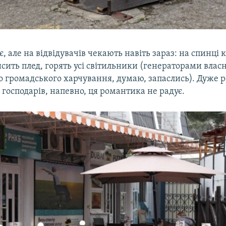
, але на відвідувачів чекають навіть зараз: на спинці 
сить плед, горять усі світильники (генераторами влас
 громадського харчування, думаю, запаслись). Дуже 
 господарів, напевно, ця романтика не радує.