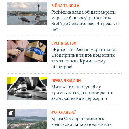
ВІЙНА ТА КРИМ
Російська влада обіцяє закрити
морський шлях українським
БпЛА до Севастополя. Чи реально
це?
СУСПІЛЬСТВО
«Крим – не Росія»: маркетплейс
Ozon припинив прийом нових
замовлень на Кримському
півострові
ПРАВА ЛЮДИНИ
Мить – і ти шпигун. Як у
кримських судах розглядають
звинувачення в держзраді
ФОТОГАЛЕРЕЇ
Краса Сімферопольського
водосховища та занедбаність