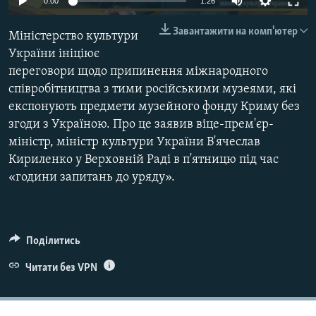
0:00
1:26
ВІДЕОУРОКИ «ELIFBE»
Русский
Завантажити на комп'ютер
Міністерство культури
СВІДЧЕННЯ ОКУПАЦІЇ
Qırımtatar
України ініціює
УКРАЇНСЬКА ПРОБЛЕМА КРИМУ
переговори щодо припинення міжнародного
ДОЛУЧАЙСЯ!
співробітництва з тими російськими музеями, які
ІНФОГРАФІКА
експонують предмети музейного фонду Криму без
згоди з Україною. Про це заявив віце-прем'єр-
міністр, міністр культури України В'ячеслав
Усі сайти RFE/RL
Кириленко у Верховній Раді в п'ятницю під час
«години запитань до уряду».
Поділитись
Читати без VPN