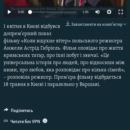
ВІДЕОУРОКИ «ELIFBE»
Русский
0:00
1:05
СВІДЧЕННЯ ОКУПАЦІЇ
Qırımtatar
Завантажити на комп'ютер
1 квітня в Києві відбувся
УКРАЇНСЬКА ПРОБЛЕМА КРИМУ
допрем'єрний показ
ДОЛУЧАЙСЯ!
ІНФОГРАФІКА
фільму «Коли вщухне вітер» польського режисера
Анжели Астрід Габріель. Фільм оповідає про життя
кримських татар, про їхні побут і звичаї. «Це
універсальна історія про людей, про відносини між
Усі сайти RFE/RL
ними, про любов, яка розповідає про кілька сімей»,
– розповіла режисер. Прем'єра фільму відбудеться
18 травня в Києві і паралельно у Варшаві.
Поділитись
Читати без VPN