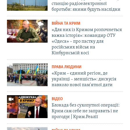
станцію радіоелектронної
боротьби: якими будуть наслідки
ВІЙНА ТА КРИМ
«Для них із Кримом розпочнеться
важка історія»: командир ОТУ
«Одеса» – про пастку для
російських військ на
Кінбурнській косі
ПРАВА ЛЮДИНИ
«Крим – єдиний регіон, де
українці – меншість»: дискусія
навколо нової пам'ятної дати
ВІДЕО
Блокада без сухопутної операції:
Крим сам себе не заправить і не
прогодує | Крим.Реалії