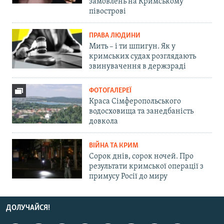
замовлень на Кримському
півострові
ПРАВА ЛЮДИНИ
Мить – і ти шпигун. Як у
кримських судах розглядають
звинувачення в держзраді
ФОТОГАЛЕРЕЇ
Краса Сімферопольського
водосховища та занедбаність
довкола
ВІЙНА ТА КРИМ
Сорок днів, сорок ночей. Про
результати кримської операції з
примусу Росії до миру
ДОЛУЧАЙСЯ!