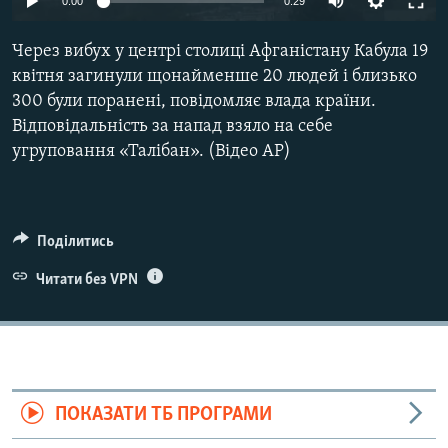
0:00
0:29
ВІДЕОУРОКИ «ELIFBE»
Русский
Через вибух у центрі столиці Афганістану Кабула 19
СВІДЧЕННЯ ОКУПАЦІЇ
Qırımtatar
квітня загинули щонайменше 20 людей і близько
УКРАЇНСЬКА ПРОБЛЕМА КРИМУ
300 були поранені, повідомляє влада країни.
ДОЛУЧАЙСЯ!
Відповідальність за напад взяло на себе
ІНФОГРАФІКА
угруповання «Талібан». (Відео AP)
Усі сайти RFE/RL
Поділитись
Читати без VPN
ПОКАЗАТИ ТБ ПРОГРАМИ