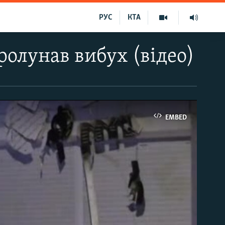
РУС
КТА
ролунав вибух (відео)
EMBED