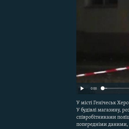
ВІДЕОУРОКИ «ELIFBE»
СВІДЧЕННЯ ОКУПАЦІЇ
УКРАЇНСЬКА ПРОБЛЕМА КРИМУ
ІНФОГРАФІКА
0:00
У місті Генічеськ Хер
У будівлі магазину, ро
співробітниками поліц
попередніми даними,