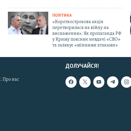
ПОЛІТИКА
«Короткострокова акція
перетворилася на війну на
виснаження»: Як пропаганда РФ
у Криму пояснює невдачі «СВО»
та залякує «мінними атаками»
ДОЛУЧАЙСЯ!
. Про нас