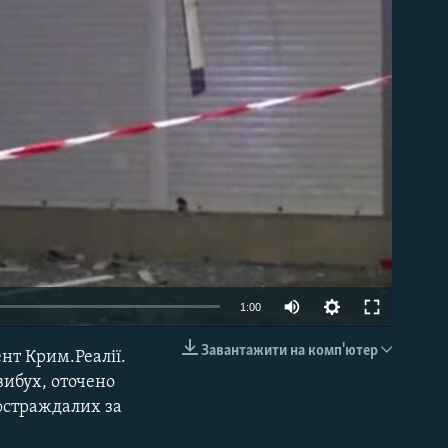
able
1:00
Завантажити на комп'ютер
ент Крим.Реалії.
EMBED
вибух, оточено
постраждалих за