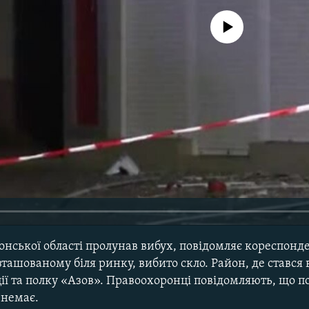
No media source currently avail
сонської області пролунав вибух, повідомляє кореспонд
зташованому біля ринку, вибито скло. Район, де стався 
ії та полку «Азов». Правоохоронці повідомляють, що 
 немає.