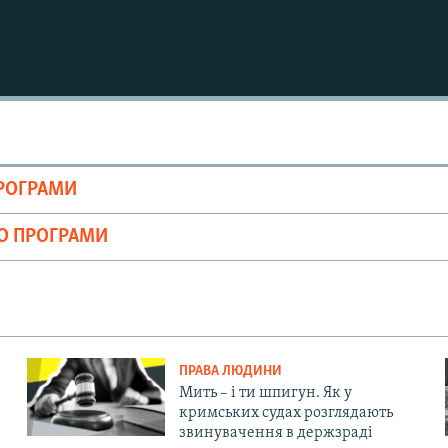
ПРОГРАМИ
ІО ПРОГРАМИ
ПРАВА ЛЮДИНИ
Мить – і ти шпигун. Як у
кримських судах розглядають
звинувачення в держзраді