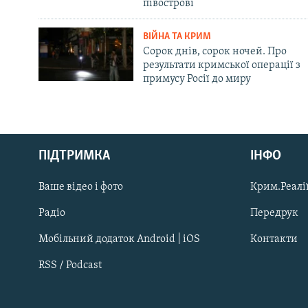
півострові
ВІЙНА ТА КРИМ
Сорок днів, сорок ночей. Про
результати кримської операції з
примусу Росії до миру
Русский
ПІДТРИМКА
ІНФО
Qırımtatar
Ваше відео і фото
Крим.Реалії
ДОЛУЧАЙСЯ!
Радіо
Передрук
Мобільний додаток Android | iOS
Контакти
RSS / Podcast
Усі сайти RFE/RL