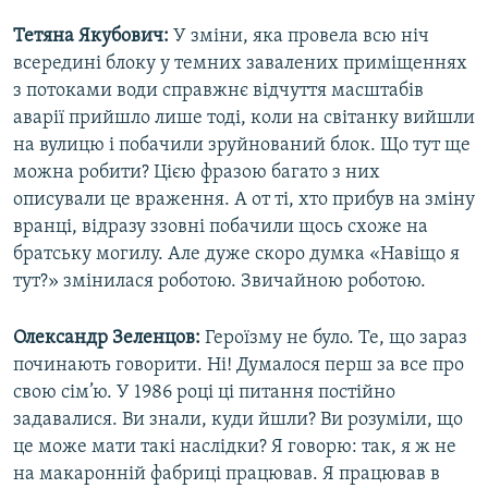
Тетяна Якубович:
У зміни, яка провела всю ніч
всередині блоку у темних завалених приміщеннях
з потоками води справжнє відчуття масштабів
аварії прийшло лише тоді, коли на світанку вийшли
на вулицю і побачили зруйнований блок. Що тут ще
можна робити? Цією фразою багато з них
описували це враження. А от ті, хто прибув на зміну
вранці, відразу ззовні побачили щось схоже на
братську могилу. Але дуже скоро думка «Навіщо я
тут?» змінилася роботою. Звичайною роботою.
Олександр Зеленцов:
Героїзму не було. Те, що зараз
починають говорити. Ні! Думалося перш за все про
свою сім’ю. У 1986 році ці питання постійно
задавалися. Ви знали, куди йшли? Ви розуміли, що
це може мати такі наслідки? Я говорю: так, я ж не
на макаронній фабриці працював. Я працював в