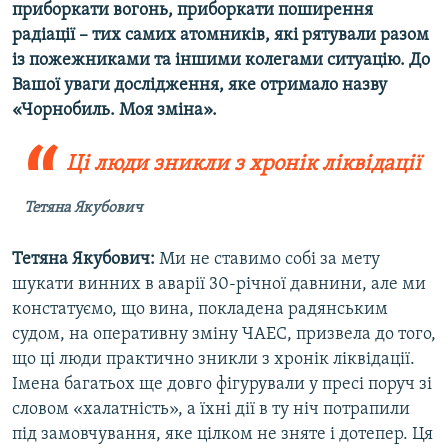
приборкати вогонь, приборкати поширення
радіації – тих самих атомників, які рятували разом
із пожежниками та іншими колегами ситуацію. До
Вашої уваги дослідження, яке отримало назву
«Чорнобиль. Моя зміна».
Ці люди зникли з хронік ліквідації
Тетяна Якубович
Тетяна Якубович:
Ми не ставимо собі за мету
шукати винних в аварії 30-річної давнини, але ми
констатуємо, що вина, покладена радянським
судом, на оперативну зміну ЧАЕС, призвела до того,
що ці люди практично зникли з хронік ліквідації.
Імена багатьох ще довго фігурували у пресі поруч зі
словом «халатність», а їхні дії в ту ніч потрапили
під замовчування, яке цілком не зняте і дотепер. Ця