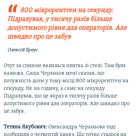
800 мікрорентген на секунду.
Підрахував, у тисячу разів більше
допустимого рівня для операторів. Але
швидко про це забув
Олексій Бреус
Отут за спиною валилася плитка зі стелі. Там була
калюжа. Саша Чераньов мені сказав, що
потужність дози у тому місці 800 мікрорентген на
секунду. Не на годину, а саме на секунду.
Підрахував, що це якраз в тисячу разів більше
допустимого рівня для операторів. Але швидко про
це забув.
Тетяна Якубович:
Олександра Чераньова тоді
розбудили о четвертій ранку. Що точно сталося на