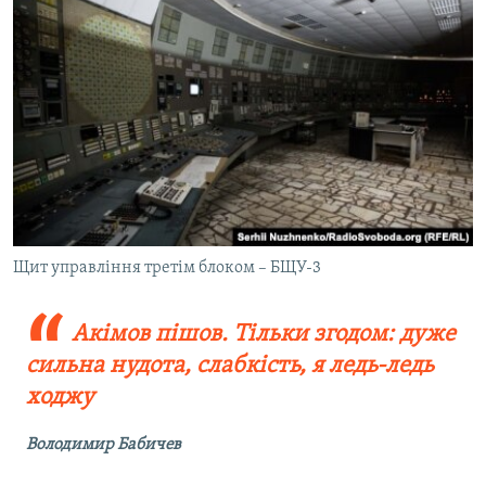
Щит управління третім блоком – БЩУ-3
Акімов пішов. Тільки згодом: дуже
сильна нудота, слабкість, я ледь-ледь
ходжу
Володимир Бабичев