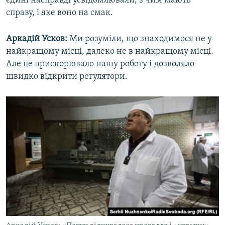
єдині насправді усвідомлювали, з чим мають
справу, і яке воно на смак.
Аркадій Усков:
Ми розуміли, що знаходимося не у
найкращому місці, далеко не в найкращому місці.
Але це прискорювало нашу роботу і дозволяло
швидко відкрити регулятори.