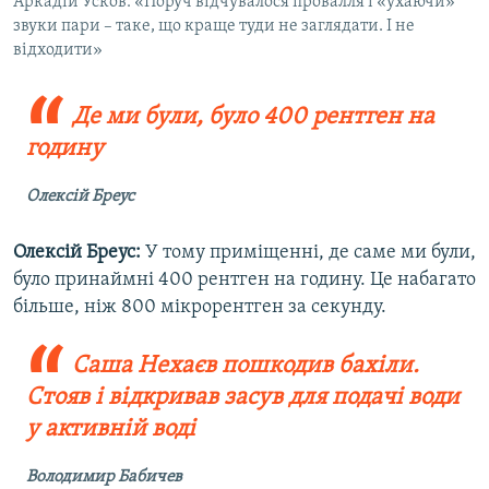
Аркадій Усков: «Поруч відчувалося провалля і «ухаючи»
звуки пари – таке, що краще туди не заглядати. І не
відходити»
Де ми були, було 400 рентген на
годину
Олексій Бреус
Олексій Бреус:
У тому приміщенні, де саме ми були,
було принаймні 400 рентген на годину. Це набагато
більше, ніж 800 мікрорентген за секунду.
Саша Нехаєв пошкодив бахіли.
Стояв і відкривав засув для подачі води
у активній воді
Володимир Бабичев