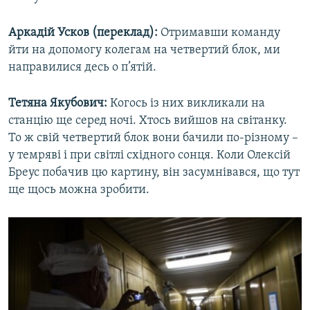
Аркадій Усков (переклад):
Отримавши команду
йти на допомогу колегам на четвертий блок, ми
направилися десь о п’ятій.
Тетяна Якубович:
Когось із них викликали на
станцію ще серед ночі. Хтось вийшов на світанку.
То ж свій четвертий блок вони бачили по-різному –
у темряві і при світлі східного сонця. Коли Олексій
Бреус побачив цю картину, він засумнівався, що тут
ще щось можна зробити.