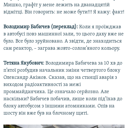
Мишко, графіт у мене лежить на дванадцятій
відмітці. Він говорить: не може бути!!! Я кажу: факт!
Володимир Бабичев (переклад):
Коли я проїжджав
в автобусі повз машинної зали, то цього даху вже не
було. Все було зруйновано. А звідти, де знаходиться
сам реактор, – заграва жовто-солом’яного кольору.
Тетяна Якубович:
Володимира Бабичева за 10 хв до
п’ятої розбудив начальник зміни четвертого блоку
Олександр Акімов. Сказав, що на станції аварія з
виходом радіоактивності за межі
проммайданчика. Це означало серйозно. Але
наскільки? Бабичев побачив, лише коли під’їхав до
блоку автобусом з іншими атомниками. Опів на
шосту він вже був на блочному щиті.