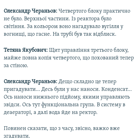
Олександр Чераньов:
Четвертого блоку практично
не було. Верхньої частини. Із реактора було
світіння. За кольором воно нагадувало вугілля у
вогнищі, що гасне. На трубі був так відблиск.
Тетяна Якубович:
Щит управління третього блоку,
майже повна копія четвертого, що похований тепер
за стіною.
Олександр Чераньов:
Дещо складно це тепер
пригадувати… Десь були у нас наноси. Конденсат…
Ось наноси нижнього підйому, якими управляють
звідси. Ось тут функціональна група. В систему в
деаераторі, а далі вода йде на ректор.
Повинен сказати, що з часу, звісно, важко вже
згадувати.