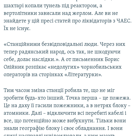
шахтарі копали тунель під реактором, а
вертолітники зависали над жерлом. Але ви не
знайдете у цій пресі статей про ліквідаторів з ЧАЕС.
Їх не існує.
«Станційними безвідповідальні люди. Через них
тепер радянський народ, ось так, не шкодуючи
себе, долає наслідки.». А от письменник Борис
Олійник розпікає «недолугих» чорнобильських
операторів на сторінках «Літературки».
Тим часом зміна станції робила те, що не міг
зробити будь-хто інший. Точка перша – це пожежа.
Це на даху її гасили пожежники, а в нетрях блоку –
атомники. Далі – відключити всі перебиті кабелі і
все, що потенційно може вибухнути. Тільки вони
знали географію блоку і своє обладнання. І вони