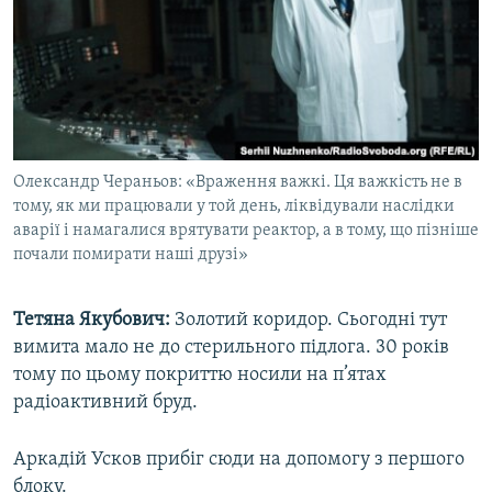
Олександр Чераньов: «Враження важкі. Ця важкість не в
тому, як ми працювали у той день, ліквідували наслідки
аварії і намагалися врятувати реактор, а в тому, що пізніше
почали помирати наші друзі»
Тетяна Якубович:
Золотий коридор. Сьогодні тут
вимита мало не до стерильного підлога. 30 років
тому по цьому покриттю носили на п’ятах
радіоактивний бруд.
Аркадій Усков прибіг сюди на допомогу з першого
блоку.