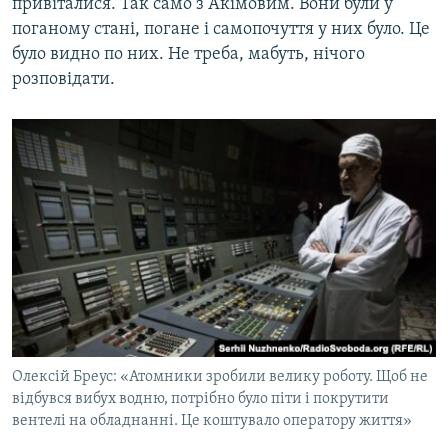
привіталися. Так само з Акімовим. Вони були у
поганому стані, погане і самопочуття у них було. Це
було видно по них. Не треба, мабуть, нічого
розповідати.
Олексій Бреус: «Атомники зробили велику роботу. Щоб не
відбувся вибух водню, потрібно було піти і покрутити
вентелі на обладнанні. Це коштувало оператору життя»