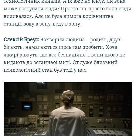
технологічних каналів. А їх вже не існує. Як вона
може поступати сюди? Просто-на-просто вона сюди
виливалася. Але це була вимога керівництва
станції: воду в зону, воду в зону!
Олексій Бреус:
Захворіла людина – родичі, друзі
бігають, намагаються щось там зробити. Хоча
лікарі кажуть, що все безнадійно. І вони цього не
кидають до останньої миті. От дуже близький
психологічний стан був тоді у нас.