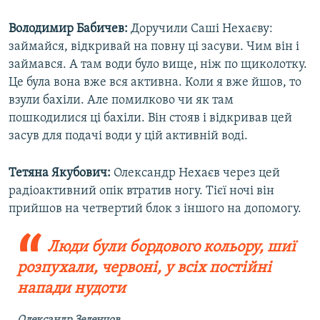
Володимир Бабичев:
Доручили Саші Нехаєву:
займайся, відкривай на повну ці засуви. Чим він і
займався. А там води було вище, ніж по щиколотку.
Це була вона вже вся активна. Коли я вже йшов, то
взули бахіли. Але помилково чи як там
пошкодилися ці бахіли. Він стояв і відкривав цей
засув для подачі води у цій активній воді.
Тетяна Якубович:
Олександр Нехаєв через цей
радіоактивний опік втратив ногу. Тієї ночі він
прийшов на четвертий блок з іншого на допомогу.
Люди були бордового кольору, шиї
розпухали, червоні, у всіх постійні
напади нудоти