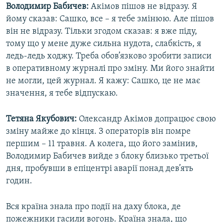
Володимир Бабичев:
Акімов пішов не відразу. Я
йому сказав: Сашко, все – я тебе змінюю. Але пішов
він не відразу. Тільки згодом сказав: я вже піду,
тому що у мене дуже сильна нудота, слабкість, я
ледь-ледь ходжу. Треба обов’язково зробити записи
в оперативному журналі про зміну. Ми його знайти
не могли, цей журнал. Я кажу: Сашко, це не має
значення, я тебе відпускаю.
Тетяна Якубович:
Олександр Акімов допрацює свою
зміну майже до кінця. З операторів він помре
першим – 11 травня. А колега, що його замінив,
Володимир Бабичев вийде з блоку близько третьої
дня, пробувши в епіцентрі аварії понад дев’ять
годин.
Вся країна знала про події на даху блока, де
пожежники гасили вогонь. Країна знала, що