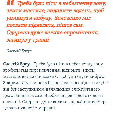
Треба було піти в небезпечну зону,
злити мастило, видалити водень, щоб
уникнути вибуху. Лелеченко міг
послати підлеглих, пішов сам.
Одержав дуже велике опромінення,
загинув у травні
Олексій Бреус
Олексій Бреус:
Треба було піти в небезпечну зону,
зробити там переключення, відкрити, злити
мастило, видалити водень, щоб уникнути вибуху.
Зокрема Лелеченко міг послати своїх підлеглих, бо
він був заступником начальника електричного
цеху. Він пішов сам. Зробив ці довгі, досить довгі
операції. Одержав дуже велике опромінення. Через
це загинув потім у травні.