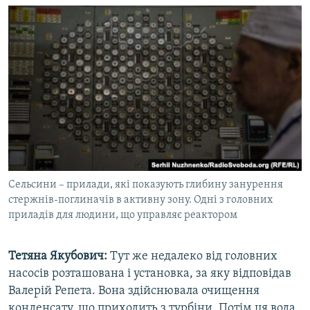
Сельсини – прилади, які показують глибину занурення
стержнів-поглиначів в активну зону. Одні з головних
приладів для людини, що управляє реактором
Тетяна Якубович:
Тут же недалеко від головних
насосів розташована і установка, за яку відповідав
Валерій Репета. Вона здійснювала очищення
конденсату, що приходить з турбіни. Потім ця вода