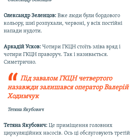
Олександр Зеленцов
Олександр Зеленцов:
Вже люди були бордового
кольору, шиї розпухали, червоні, у всіх постійні
напади нудоти.
Аркадій Усков:
Чотири ГКЦН стоїть зліва вряд і
чотири ГКЦН праворуч. Так і називається.
Симетрично.
Під завалом ГКЦН четвертого
назавжди залишався оператор Валерій
Ходимчук
Тетяна Якубович
Тетяна Якубович:
Це приміщення головних
циркуляційних насосів. Ось ці обслуговують третій