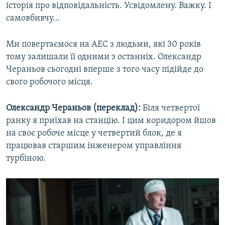
історія про відповідальність. Усвідомлену. Важку. І
самовбивчу…
Ми повертаємося на АЕС з людьми, які 30 років
тому залишали її одними з останніх. Олександр
Чераньов сьогодні вперше з того часу підійде до
свого робочого місця.
Олександр Чераньов (переклад):
Біля четвертої
ранку я приїхав на станцію. І цим коридором йшов
на своє робоче місце у четвертий блок, де я
працював старшим інженером управління
турбіною.