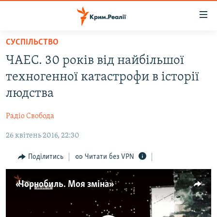
Доступність
посилання
Перейти
СУСПІЛЬСТВО
до
НОВИНИ
ЧАЕС. 30 років від найбільшої
основного
ВОДА.КРИМ
матеріалу
техногенної катастрофи в історії
ВІДЕО ТА ФОТО
Перейти
людства
до
ПОЛІТИКА
основної
Радіо Свобода
БЛОГИ
навігації
Перейти
26 квітень 2016, 22:30
ПОГЛЯД
до
ІНТЕРВ'Ю
Поділитись
Читати без VPN
пошуку
ВСЕ ЗА ДЕНЬ
«Чорнобиль. Моя зміна»
СПЕЦПРОЕКТИ
ЯК ОБІЙТИ БЛОКУВАННЯ
ДЕПОРТАЦІЯ