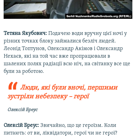
Тетяна Якубович:
Подачею води вручну цієї ночі у
різних точках блоку займалися безліч людей.
Леонід Топтунов, Олександр Акімов і Олександр
Нехаєв, які на той час вже пропрацювали в
шалених полях радіації всю ніч, на світанку все ще
були за роботою.
Люди, які були вночі, першими
зустріли небезпеку – герої
Олексій Бреус
Олексій Бреус:
Звичайно, що це героїзм. Коли
питають: от ви, ліквідатори, герої чи не герої?