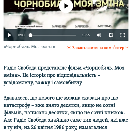
ВІДЕОУРОКИ «ELIFBE»
No media source currently available
Русский
СВІДЧЕННЯ ОКУПАЦІЇ
Qırımtatar
УКРАЇНСЬКА ПРОБЛЕМА КРИМУ
0:00
19:55
ДОЛУЧАЙСЯ!
ІНФОГРАФІКА
«Чорнобиль. Моя зміна»
Завантажити на комп'ютер
Усі сайти RFE/RL
Радіо Свобода представляє фільм «Чорнобиль. Моя
зміна». Це історія про відповідальність –
усвідомлену, важку і самовбивчу
Здавалось, що нового ще можна сказати про цю
катастрофу – вже знято десятки, якщо не сотні
фільмів, написано десятки, якщо не сотні книжок.
Але Радіо Свобода знайшло саме тих людей, які вже
в ту ніч, на 26 квітня 1986 року, намагалися