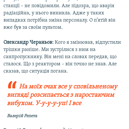
станції – не повідомили. Але підозра, що аварія
радіаційна, у нього виникла. Адже у таких
випадках потрібна зміна персоналу. О п’ятій він
вже був за своїм пультом.
Олександр Чераньов:
Кого я змінював, відпустили
трішки раніше. Ми зустрілися з ним на
санпропускнику. Він мені на словах передав, що
сталося. Що з реактором – він точно не знав. Але
сказав, що ситуація погана.
На моїх очах все у сповільненому
вигляді розсипається з наростаючим
вибухом. У-у-у-у-уп! І все
Валерій Репета