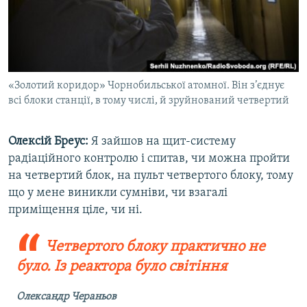
«Золотий коридор» Чорнобильської атомної. Він з’єднує
всі блоки станції, в тому числі, й зруйнований четвертий
Олексій Бреус:
Я зайшов на щит-систему
радіаційного контролю і спитав, чи можна пройти
на четвертий блок, на пульт четвертого блоку, тому
що у мене виникли сумніви, чи взагалі
приміщення ціле, чи ні.
Четвертого блоку практично не
було. Із реактора було світіння
Олександр Чераньов