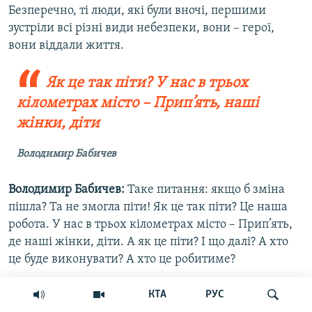
Безперечно, ті люди, які були вночі, першими
зустріли всі різні види небезпеки, вони – герої,
вони віддали життя.
Як це так піти? У нас в трьох
кілометрах місто – Прип’ять, наші
жінки, діти
Володимир Бабичев
Володимир Бабичев:
Таке питання: якщо б зміна
пішла? Та не змогла піти! Як це так піти? Це наша
робота. У нас в трьох кілометрах місто – Прип’ять,
де наші жінки, діти. А як це піти? І що далі? А хто
це буде виконувати? А хто це робитиме?
КТА
РУС
Тетяна Якубович:
Впродовж ночі і ранку