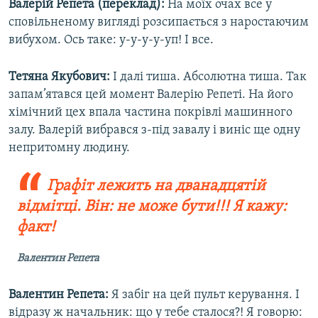
Валерій Репета (переклад):
На моїх очах все у
сповільненому вигляді розсипається з наростаючим
вибухом. Ось таке: у-у-у-у-уп! І все.
Тетяна Якубович:
І далі тиша. Абсолютна тиша. Так
запам’ятався цей момент Валерію Репеті. На його
хімічний цех впала частина покрівлі машинного
залу. Валерій вибрався з-під завалу і виніс ще одну
непритомну людину.
Графіт лежить на дванадцятій
відмітці. Він: не може бути!!! Я кажу:
факт!
Валентин Репета
Валентин Репета:
Я забіг на цей пульт керування. І
відразу ж начальник: що у тебе сталося?! Я говорю: