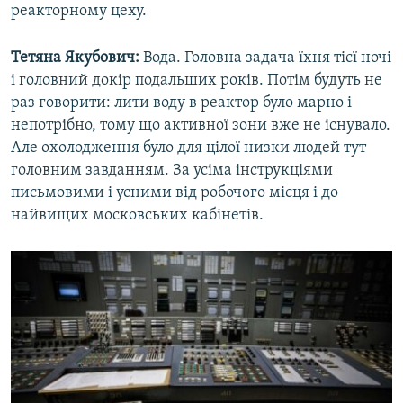
реакторному цеху.
Тетяна Якубович:
Вода. Головна задача їхня тієї ночі
і головний докір подальших років. Потім будуть не
раз говорити: лити воду в реактор було марно і
непотрібно, тому що активної зони вже не існувало.
Але охолодження було для цілої низки людей тут
головним завданням. За усіма інструкціями
письмовими і усними від робочого місця і до
найвищих московських кабінетів.