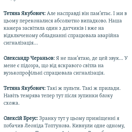
Тетяна Якубович:
Але насправді він пам’ятає. І ми в
цьому переконалися абсолютно випадково. Наша
камера засвітила один з датчиків і вже на
відключеному обладнанні спрацювала аварійна
сигналізація...
Олександр Чераньов:
Я не пам’ятаю, де цей звук… У
мене є підозра, що від яскравого світла на
вузькопрофільні спрацювала сигналізація.
Тетяна Якубович:
Такі ж пульти. Такі ж прилади.
Навіть темрява тепер тут після зупинки блоку
схожа.
Олексій Бреус:
Зранку тут у цьому приміщенні я
побачив Леоніда Топтунова. Кивнули одне одному,