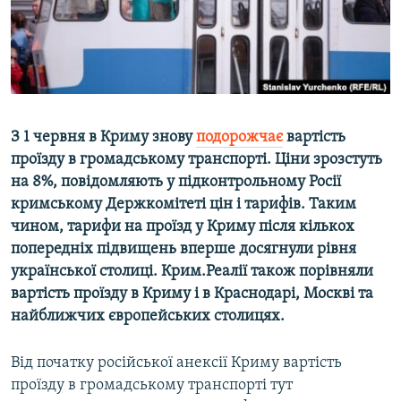
ВІДЕОУРОКИ «ELIFBE»
Русский
СВІДЧЕННЯ ОКУПАЦІЇ
Qırımtatar
УКРАЇНСЬКА ПРОБЛЕМА КРИМУ
ДОЛУЧАЙСЯ!
ІНФОГРАФІКА
З 1 червня в Криму знову
подорожчає
вартість
проїзду в громадському транспорті. Ціни зрозстуть
на 8%, повідомляють у підконтрольному Росії
Усі сайти RFE/RL
кримському Держкомітеті цін і тарифів. Таким
чином, тарифи на проїзд у Криму після кількох
попередніх підвищень вперше досягнули рівня
української столиці. Крим.Реалії також порівняли
вартість проїзду в Криму і в Краснодарі, Москві та
найближчих європейських столицях.
Від початку російської анексії Криму вартість
проїзду в громадському транспорті тут