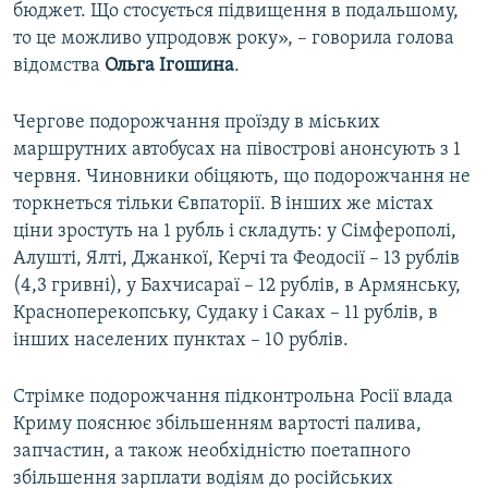
бюджет. Що стосується підвищення в подальшому,
то це можливо упродовж року», – говорила голова
відомства
Ольга Ігошина
.
Чергове подорожчання проїзду в міських
маршрутних автобусах на півострові анонсують з 1
червня. Чиновники обіцяють, що подорожчання не
торкнеться тільки Євпаторії. В інших же містах
ціни зростуть на 1 рубль і складуть: у Сімферополі,
Алушті, Ялті, Джанкої, Керчі та Феодосії – 13 рублів
(4,3 гривні), у Бахчисараї – 12 рублів, в Армянську,
Красноперекопську, Судаку і Саках – 11 рублів, в
інших населених пунктах – 10 рублів.
Стрімке подорожчання підконтрольна Росії влада
Криму пояснює збільшенням вартості палива,
запчастин, а також необхідністю поетапного
збільшення зарплати водіям до російських