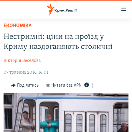
Доступність
посилання
Перейти
ЕКОНОМІКА
до
НОВИНИ
Нестримні: ціни на проїзд у
основного
ВОДА.КРИМ
матеріалу
Криму наздоганяють столичні
ВІДЕО ТА ФОТО
Перейти
до
Вікторія Веселова
ПОЛІТИКА
основної
07 травень 2016, 16:01
БЛОГИ
навігації
Перейти
ПОГЛЯД
Поділитись
Читати без VPN
до
ІНТЕРВ'Ю
пошуку
ВСЕ ЗА ДЕНЬ
СПЕЦПРОЕКТИ
ЯК ОБІЙТИ БЛОКУВАННЯ
ДЕПОРТАЦІЯ