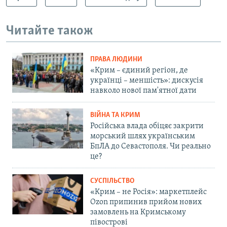
Читайте також
ПРАВА ЛЮДИНИ
«Крим – єдиний регіон, де
українці – меншість»: дискусія
навколо нової пам'ятної дати
ВІЙНА ТА КРИМ
Російська влада обіцяє закрити
морський шлях українським
БпЛА до Севастополя. Чи реально
це?
СУСПІЛЬСТВО
«Крим – не Росія»: маркетплейс
Ozon припинив прийом нових
замовлень на Кримському
півострові