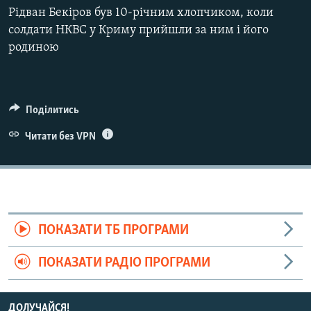
Рідван Бекіров був 10-річним хлопчиком, коли
ВІДЕОУРОКИ «ELIFBE»
Русский
солдати НКВС у Криму прийшли за ним і його
СВІДЧЕННЯ ОКУПАЦІЇ
родиною
Qırımtatar
УКРАЇНСЬКА ПРОБЛЕМА КРИМУ
ДОЛУЧАЙСЯ!
ІНФОГРАФІКА
Поділитись
Читати без VPN
Усі сайти RFE/RL
ПОКАЗАТИ ТБ ПРОГРАМИ
ПОКАЗАТИ РАДІО ПРОГРАМИ
ДОЛУЧАЙСЯ!