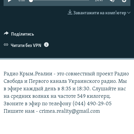
0:00
24:47
ВІДЕОУРОКИ «ELIFBE»
Русский
Завантажити на комп'ютер
СВІДЧЕННЯ ОКУПАЦІЇ
Qırımtatar
УКРАЇНСЬКА ПРОБЛЕМА КРИМУ
Поділитись
ДОЛУЧАЙСЯ!
ІНФОГРАФІКА
Читати без VPN
Усі сайти RFE/RL
Радио Крым.Реалии - это совместный проект Радио
Свобода и Первого канала Украинского радио. Мы
в эфире каждый день в 8:35 и 18:30. Слушайте нас
на средних волнах на частоте 549 килогерц.
Звоните в эфир по телефону (044) 490-29-05
Пишите нам - crimea.reality@gmail.com