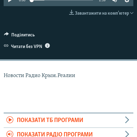
0:00
2:59
ВІДЕОУРОКИ «ELIFBE»
Русский
Завантажити на комп'ютер
СВІДЧЕННЯ ОКУПАЦІЇ
Qırımtatar
УКРАЇНСЬКА ПРОБЛЕМА КРИМУ
Поділитись
ДОЛУЧАЙСЯ!
ІНФОГРАФІКА
Читати без VPN
Усі сайти RFE/RL
Новости Радио Крым.Реалии
ПОКАЗАТИ ТБ ПРОГРАМИ
ПОКАЗАТИ РАДІО ПРОГРАМИ