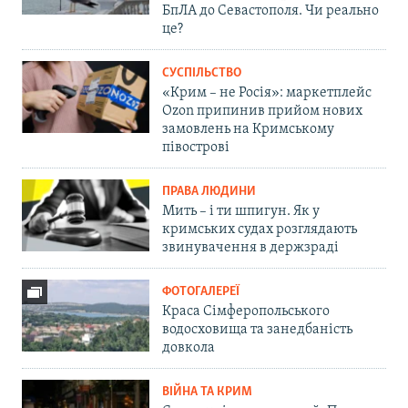
БпЛА до Севастополя. Чи реально
це?
СУСПІЛЬСТВО
«Крим – не Росія»: маркетплейс
Ozon припинив прийом нових
замовлень на Кримському
півострові
ПРАВА ЛЮДИНИ
Мить – і ти шпигун. Як у
кримських судах розглядають
звинувачення в держзраді
ФОТОГАЛЕРЕЇ
Краса Сімферопольського
водосховища та занедбаність
довкола
ВІЙНА ТА КРИМ