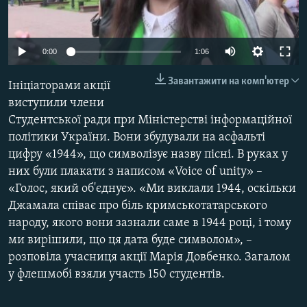
ВІДЕОУРОКИ «ELIFBE»
Русский
СВІДЧЕННЯ ОКУПАЦІЇ
Qırımtatar
0:00
1:06
УКРАЇНСЬКА ПРОБЛЕМА КРИМУ
Завантажити на комп'ютер
Ініціаторами акції
ДОЛУЧАЙСЯ!
ІНФОГРАФІКА
виступили члени
Студентської ради при Міністерстві інформаційної
політики України. Вони збудували на асфальті
Усі сайти RFE/RL
цифру «1944», що символізує назву пісні. В руках у
них були плакати з написом «Voice of unity» –
«Голос, який об'єднує». «Ми виклали 1944, оскільки
Джамала співає про біль кримськотатарського
народу, якого вони зазнали саме в 1944 році, і тому
ми вирішили, що ця дата буде символом», –
розповіла учасниця акції Марія Довбенко. Загалом
у флешмобі взяли участь 150 студентів.