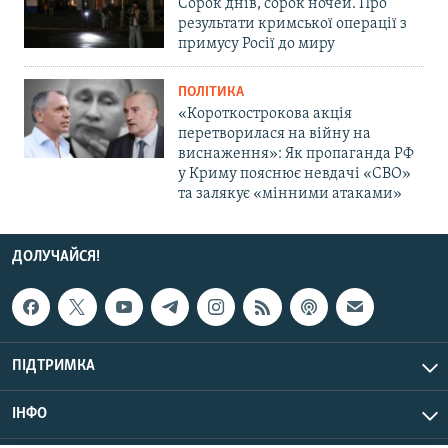
Сорок днів, сорок ночей. Про
результати кримської операції з
примусу Росії до миру
ПОЛІТИКА
«Короткострокова акція
перетворилася на війну на
виснаження»: Як пропаганда РФ
у Криму пояснює невдачі «СВО»
та залякує «мінними атаками»
ДОЛУЧАЙСЯ!
ПІДТРИМКА
ІНФО