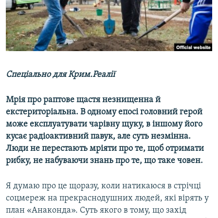
ВІДЕОУРОКИ «ELIFBE»
Русский
СВІДЧЕННЯ ОКУПАЦІЇ
Qırımtatar
УКРАЇНСЬКА ПРОБЛЕМА КРИМУ
ДОЛУЧАЙСЯ!
ІНФОГРАФІКА
Спеціально для Крим.Реалії
Мрія про раптове щастя незнищенна й
Усі сайти RFE/RL
екстериторіальна. В одному епосі головний герой
може експлуатувати чарівну щуку, в іншому його
кусає радіоактивний павук, але суть незмінна.
Люди не перестають мріяти про те, щоб отримати
рибку, не набуваючи знань про те, що таке човен.
Я думаю про це щоразу, коли натикаюся в стрічці
соцмереж на прекраснодушних людей, які вірять у
план «Анаконда». Суть якого в тому, що захід