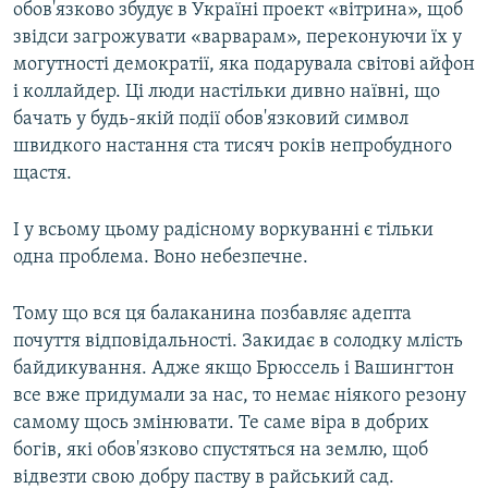
обов'язково збудує в Україні проект «вітрина», щоб
звідси загрожувати «варварам», переконуючи їх у
могутності демократії, яка подарувала світові айфон
і коллайдер. Ці люди настільки дивно наївні, що
бачать у будь-якій події обов'язковий символ
швидкого настання ста тисяч років непробудного
щастя.
І у всьому цьому радісному воркуванні є тільки
одна проблема. Воно небезпечне.
Тому що вся ця балаканина позбавляє адепта
почуття відповідальності. Закидає в солодку млість
байдикування. Адже якщо Брюссель і Вашингтон
все вже придумали за нас, то немає ніякого резону
самому щось змінювати. Те саме віра в добрих
богів, які обов'язково спустяться на землю, щоб
відвезти свою добру паству в райський сад.