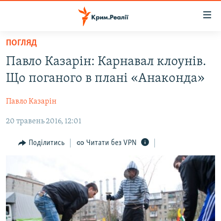
Доступність
посилання
Перейти
ПОГЛЯД
до
НОВИНИ
Павло Казарін: Карнавал клоунів.
основного
ВОДА.КРИМ
матеріалу
Що поганого в плані «Анаконда»
ВІДЕО ТА ФОТО
Перейти
до
Павло Казарін
ПОЛІТИКА
основної
20 травень 2016, 12:01
БЛОГИ
навігації
Перейти
ПОГЛЯД
Поділитись
Читати без VPN
до
ІНТЕРВ'Ю
пошуку
ВСЕ ЗА ДЕНЬ
СПЕЦПРОЕКТИ
ЯК ОБІЙТИ БЛОКУВАННЯ
ДЕПОРТАЦІЯ