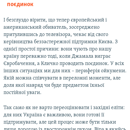
поєдинок
І безглуздо вірити, що тепер європейський і
американський обиватель, зосереджено
притулившись до телевізора, чекає від свого
керівництва беззастережної підтримки Києва. З
однієї простої причини: вони чують про нашу
країну переважно тоді, коли Джамала виграє
Євробачення, а Кличко проводить поєдинок. У всіх
інших ситуаціях ми для них – периферія ойкумени.
Якій можна співчувати в переломні моменти, але
доля якої навряд чи буде предметом їхньої
постійної уваги.
Так само як не варто переоцінювати і західні еліти:
для них Україна є важливою, вони готові її
підтримувати, але цей процес може бути тільки
лише дорогою із двостороннім рухом. Віра в якийсь