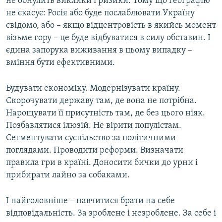
не обнулить виклики і ризики. Тому що географію
не скасує: Росія або буде послаблювати Україну
свідомо, або – якщо відцентровість в якийсь момент
візьме гору – це буде відбуватися в силу обставин. І
єдина запорука виживання в цьому випадку –
вміння бути ефективними.
Будувати економіку. Модернізувати країну.
Скорочувати державу там, де вона не потрібна.
Нарощувати її присутність там, де без цього ніяк.
Позбавлятися ілюзій. Не вірити популістам.
Сегментувати суспільство за політичними
поглядами. Проводити реформи. Визначати
правила гри в країні. Доносити бички до урни і
прибирати лайно за собаками.
І найголовніше – навчитися брати на себе
відповідальність. За зроблене і незроблене. За себе і