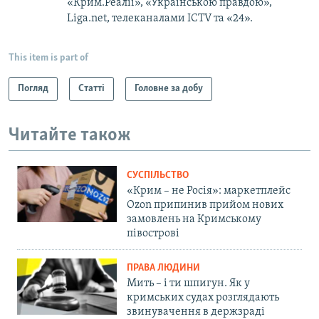
«Крим.Реалії», «Українською правдою»,
Liga.net, телеканалами ICTV та «24».
This item is part of
Погляд
Статті
Головне за добу
Читайте також
СУСПІЛЬСТВО
«Крим – не Росія»: маркетплейс
Ozon припинив прийом нових
замовлень на Кримському
півострові
ПРАВА ЛЮДИНИ
Мить – і ти шпигун. Як у
кримських судах розглядають
звинувачення в держзраді