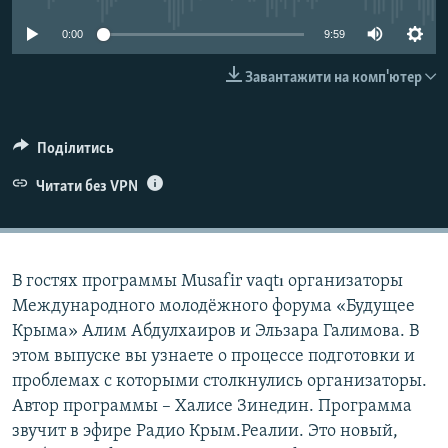
ВІДЕОУРОКИ «ELIFBE»
Русский
0:00
9:59
СВІДЧЕННЯ ОКУПАЦІЇ
Qırımtatar
Завантажити на комп'ютер
УКРАЇНСЬКА ПРОБЛЕМА КРИМУ
ДОЛУЧАЙСЯ!
ІНФОГРАФІКА
Поділитись
Читати без VPN
Усі сайти RFE/RL
В гостях программы Musafir vaqtı организаторы
Международного молодёжного форума «Будущее
Крыма» Алим Абдулхаиров и Эльзара Галимова. В
этом выпуске вы узнаете о процессе подготовки и
проблемах с которыми столкнулись организаторы.
Автор программы –​ Халисе Зинедин. Программа
звучит в эфире Радио Крым.Реалии. Это новый,