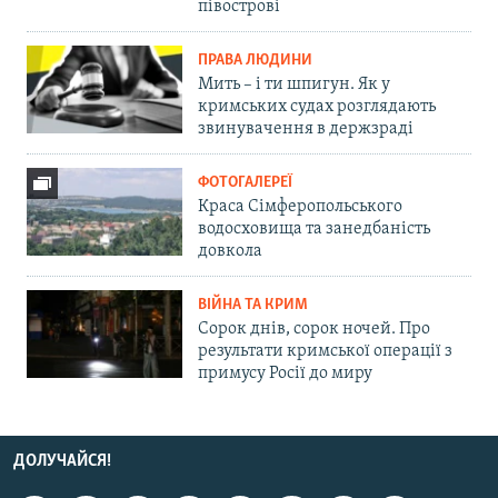
півострові
ПРАВА ЛЮДИНИ
Мить – і ти шпигун. Як у
кримських судах розглядають
звинувачення в держзраді
ФОТОГАЛЕРЕЇ
Краса Сімферопольського
водосховища та занедбаність
довкола
ВІЙНА ТА КРИМ
Сорок днів, сорок ночей. Про
результати кримської операції з
примусу Росії до миру
ДОЛУЧАЙСЯ!