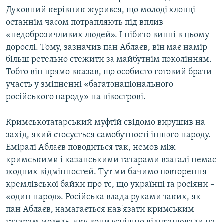
Духовний керівник журився, що молоді хлопці
останнім часом потрапляють під вплив
«недоброзичливих людей». І нібито винні в цьому
дорослі. Тому, зазначив пан Аблаєв, він має намір
більш ретельно стежити за майбутнім поколінням.
Тобто він прямо вказав, що особисто готовий брати
участь у зміцненні «багатонаціонального
російського народу» на півострові.
Кримськотатарський муфтій свідомо вирушив на
захід, який стосується самобутності іншого народу.
Еміралі Аблаєв поводиться так, немов між
кримськими і казанськими татарами взагалі немає
жодних відмінностей. Тут ми бачимо повторення
кремлівської байки про те, що українці та росіяни –
«один народ». Російська влада руками таких, як
пан Аблаєв, намагається нав'язати кримським
татарам модель, яку вони успішно відпрацювали на