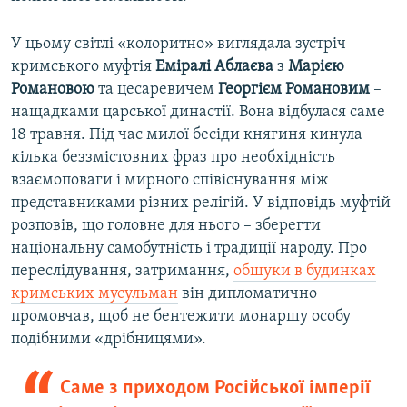
У цьому світлі «колоритно» виглядала зустріч
кримського муфтія
Еміралі Аблаєва
з
Марією
Романовою
та цесаревичем
Георгієм Романовим
–
нащадками царської династії. Вона відбулася саме
18 травня. Під час милої бесіди княгиня кинула
кілька беззмістовних фраз про необхідність
взаємоповаги і мирного співіснування між
представниками різних релігій. У відповідь муфтій
розповів, що головне для нього – зберегти
національну самобутність і традиції народу. Про
переслідування, затримання,
обшуки в будинках
кримських мусульман
він дипломатично
промовчав, щоб не бентежити монаршу особу
подібними «дрібницями».
Саме з приходом Російської імперії