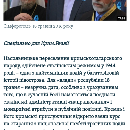
ВІДЕОУРОКИ «ELIFBE»
Русский
СВІДЧЕННЯ ОКУПАЦІЇ
Qırımtatar
УКРАЇНСЬКА ПРОБЛЕМА КРИМУ
Сімферополь, 18 травня 2016 року
ДОЛУЧАЙСЯ!
ІНФОГРАФІКА
Спеціально для Крим.Реалії
Насильницьке переселення кримськотатарського
Усі сайти RFE/RL
народу, здійснене сталінським режимом у 1944
році, – одна з найтемніших подій у багатовіковій
історії півострова. Для «влади» республіки 18
травня – незручна дата, особливо з урахуванням
того, що в сучасній Росії намагаються поєднати
сталінські адміністративні «напрацювання» і
монархічні атрибути в публічній політиці. Кремль і
його кримські прислужники відкрито взяли курс
на стирання з національної пам'яті трагічних подій