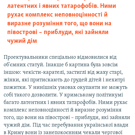
латентних і явних татарофобів. Ними
рухає комплекс неповноцінності й
виразне розуміння того, що вони на
півострові – приблуди, які зайняли
чужий дім
Проектувальники спеціально відмовилися від
об'ємних статуй. Інакше б картина була зовсім
іншою: чекісти-карателі, застиглі від жаху старі,
жінки, які притискають до грудей дітей і нехитрі
пожитки. У нинішніх умовах окупанти не можуть
собі такого дозволити. У кримському політикумі
багато латентних і явних татарофобів. Ними рухає
комплекс неповноцінності й виразне розуміння
того, що вони на півострові – приблуди, які зайняли
чужий дім. Під час перебування української влади
в Криму вони із занепокоєнням чекали чергової