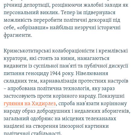
річниці депортації, розцінюючи жалобні заходи як
персональний виклик. Тепер їм підвернулася
можливість переробити політичні декорації під
себе, «обрізавши» найбільш незручні історичні
фрагменти.
Кримськотатарські колабораціоністи і кремлівські
куратори, які стоять за ними, намагаються
видавити із суспільної пам'яті та публічної дискусії
питання геноциду 1944 року. Нівелювання
складних тем, карнавалізація протестних настроїв
– апробована політична технологія, яку зараз
застосовують проти корінного народу. Показушні
гуляння на Хидирлез
, спроба нав'язати корінному
народу образ добродушних і недалеких аборигенів,
загальний одобрямс на місцевих телеканалах
націлені на створення ілюзорної картинки
політичної стабільності.