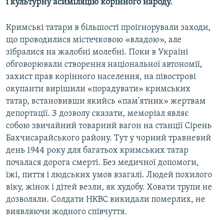
і культурну асиміляцію корінного народу.
Кримські татари в більшості проігнорували заходи,
що проводилися містечковою «владою», але
зібралися на жалобні молебні. Поки в Україні
обговорювали створення національної автономії,
захист прав корінного населення, на півострові
окупанти вирішили «порадувати» кримських
татар, встановивши якийсь «пам'ятник» жертвам
депортації. З дозволу сказати, меморіал являє
собою звичайний товарний вагон на станції Сірень
Бахчисарайського району. Тут у чорний травневий
день 1944 року для багатьох кримських татар
почалася дорога смерті. Без медичної допомоги,
їжі, пиття і людських умов взагалі. Людей похилого
віку, жінок і дітей везли, як худобу. Ховати трупи не
дозволяли. Солдати НКВС викидали померлих, не
виявляючи жодного співчуття.