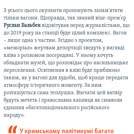
З усього цього окупанти пропонують запам'ятати
тільки вагони. Щоправда, так званий віце-прем'єр
Руслан Бальбек
відзвітував перед журналістами, що
до 2019 року на станції буде цілий комплекс. Вагон
– лише одна з частин. Згідно з проектом,
«меморіал» жертвам депортації зведуть у вигляді
хліва з розломом посередині. У ньому хочуть
обладнати музей, що розповідає про насильницьке
переселення. Освітлення в хліві буде приблизно
таким, як у вагоні для худоби, щоб краще передати
атмосферу історичного моменту. За ним
розташується сама теплушка. Вінчати цей витвір
будуть мечеть і православна каплиця як символи
єднання «багатонаціонального російського
народу».
У кримському політикумі багато