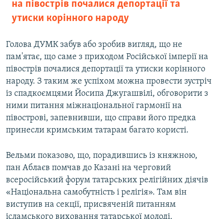
на півострів почалися депортації та
утиски корінного народу
Голова ДУМК забув або зробив вигляд, що не
пам'ятає, що саме з приходом Російської імперії на
півострів почалися депортації та утиски корінного
народу. З таким же успіхом можна провести зустріч
із спадкоємцями Йосипа Джугашвілі, обговорити з
ними питання міжнаціональної гармонії на
півострові, запевнивши, що справи його предка
принесли кримським татарам багато користі.
Вельми показово, що, порадившись із княжною,
пан Аблаєв помчав до Казані на черговий
всеросійський форум татарських релігійних діячів
«Національна самобутність і релігія». Там він
виступив на секції, присвяченій питанням
ісламського виховання татарської молоді.