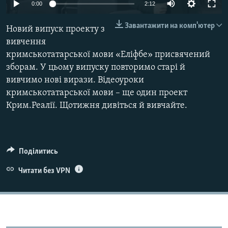
0:00
2:12
ВІДЕОУРОКИ «ELIFBE»
Русский
Завантажити на комп'ютер
СВІДЧЕННЯ ОКУПАЦІЇ
Новий випуск проекту з
Qırımtatar
вивчення
УКРАЇНСЬКА ПРОБЛЕМА КРИМУ
кримськотатарської мови «Еліфбе» присвячений
ДОЛУЧАЙСЯ!
ІНФОГРАФІКА
зборам. У цьому випуску повторимо старі й
вивчимо нові вирази. Відеоуроки
кримськотатарської мови – ще один проект
Крим.Реалії. Щотижня дивіться й вивчайте.
Усі сайти RFE/RL
Поділитись
Читати без VPN