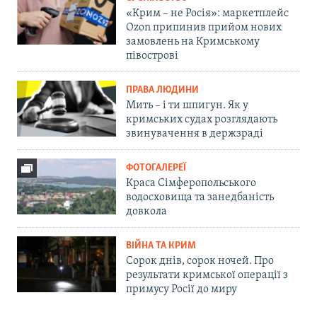
«Крим – не Росія»: маркетплейс
Ozon припинив прийом нових
замовлень на Кримському
півострові
ПРАВА ЛЮДИНИ
Мить – і ти шпигун. Як у
кримських судах розглядають
звинувачення в держзраді
ФОТОГАЛЕРЕЇ
Краса Сімферопольського
водосховища та занедбаність
довкола
ВІЙНА ТА КРИМ
Сорок днів, сорок ночей. Про
результати кримської операції з
примусу Росії до миру