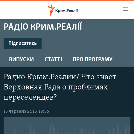
Доступність
посилання
Перейти
РАДІО КРИМ.РЕАЛІЇ
до
НОВИНИ
основного
ВОДА.КРИМ
Підписатись
матеріалу
ПІДПИСАТИСЬ
ВІДЕО ТА ФОТО
Перейти
ВИПУСКИ
СТАТТІ
ПРО ПРОГРАМУ
до
ПОЛІТИКА
основної
Підписатись
БЛОГИ
навігації
Радио Крым.Реалии/ Что знает
Перейти
ПОГЛЯД
Верховная Рада о проблемах
до
ІНТЕРВ'Ю
переселенцев?
пошуку
ВСЕ ЗА ДЕНЬ
15 червень 2016, 18:35
СПЕЦПРОЕКТИ
ЯК ОБІЙТИ БЛОКУВАННЯ
ДЕПОРТАЦІЯ