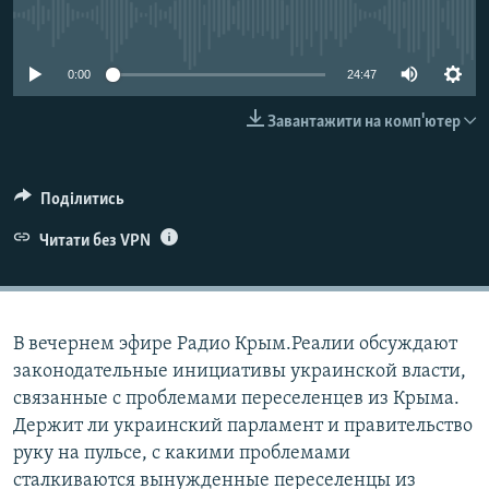
ВІДЕОУРОКИ «ELIFBE»
No media source currently available
Русский
СВІДЧЕННЯ ОКУПАЦІЇ
Qırımtatar
0:00
24:47
УКРАЇНСЬКА ПРОБЛЕМА КРИМУ
Завантажити на комп'ютер
ДОЛУЧАЙСЯ!
ІНФОГРАФІКА
Поділитись
Усі сайти RFE/RL
Читати без VPN
В вечернем эфире Радио Крым.Реалии обсуждают
законодательные инициативы украинской власти,
связанные с проблемами переселенцев из Крыма.
Держит ли украинский парламент и правительство
руку на пульсе, с какими проблемами
сталкиваются вынужденные переселенцы из