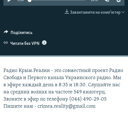
0:00
24:47
ВІДЕОУРОКИ «ELIFBE»
Русский
Завантажити на комп'ютер
СВІДЧЕННЯ ОКУПАЦІЇ
Qırımtatar
УКРАЇНСЬКА ПРОБЛЕМА КРИМУ
Поділитись
ДОЛУЧАЙСЯ!
ІНФОГРАФІКА
Читати без VPN
Усі сайти RFE/RL
Радио Крым.Реалии - это совместный проект Радио
Свобода и Первого канала Украинского радио. Мы
в эфире каждый день в 8:35 и 18:30. Слушайте нас
на средних волнах на частоте 549 килогерц.
Звоните в эфир по телефону (044) 490-29-05
Пишите нам - crimea.reality@gmail.com